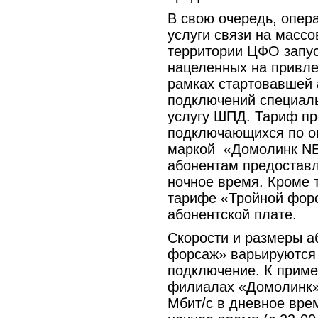
В свою очередь, опер
услуги связи на масс
территории ЦФО запус
нацеленных на привлеч
рамках стартовавшей 
подключений специал
услугу ШПД. Тариф пр
подключающихся по оп
маркой «Домолинк NE
абонентам предоставл
ночное время. Кроме т
тарифе «Тройной форс
абонентской плате.
Скорости и размеры а
форсаж» варьируются 
подключение. К приме
филиалах «Домолинк» 
Мбит/с в дневное время