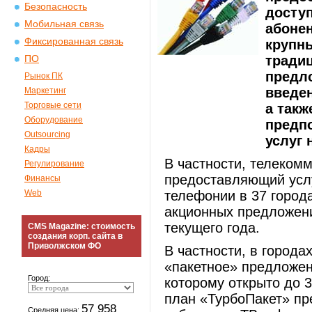
Безопасность
доступ
Мобильная связь
абонен
Фиксированная связь
крупн
тради
ПО
предл
Рынок ПК
введе
Маркетинг
Торговые сети
а такж
Оборудование
предп
Outsourcing
услуг 
Кадры
В частности, телеком
Регулирование
предоставляющий усл
Финансы
Web
телефонии в 37 города
акционных предложени
текущего года.
CMS Magazine: стоимость
создания корп. сайта в
Приволжском ФО
В частности, в город
«пакетное» предложен
Город:
которому открыто до 
план «ТурбоПакет» пр
57 958
Средняя цена: