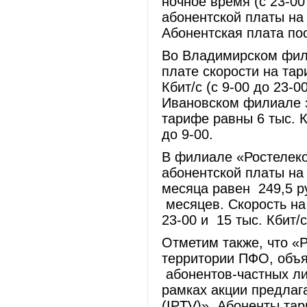
ночное время (с 23-00
абонентской платы на 
Абонентская плата по
Во Владимирском фили
плате скорости на та
Кбит/с (с 9-00 до 23-00
Ивановском филиале з
тарифе равны 6 тыс. Кб
до 9-00.
В филиале «Ростелеко
абонентской платы на
месяца равен 249,5 р
месяцев. Скорость на 
23-00 и 15 тыс. Кбит/с
Отметим также, что «
территории ПФО, объя
абонентов-частных ли
рамках акции предлаг
(IPTV)». Абоненты та