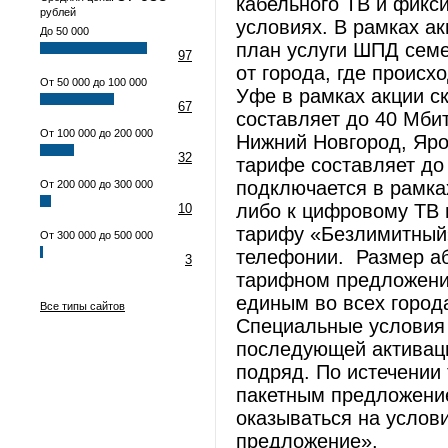
кабельного ТВ и фикс
рублей
условиях. В рамках а
До 50 000
план услуги ШПД семе
97
от города, где происх
От 50 000 до 100 000
Уфе в рамках акции ск
67
составляет до 40 Мбит
От 100 000 до 200 000
Нижний Новгород, Яро
32
тарифе составляет до 
подключается в рамка
От 200 000 до 300 000
либо к цифровому ТВ 
10
тарифу «Безлимитный»
От 300 000 до 500 000
телефонии. Размер аб
3
тарифном предложени
единым во всех города
Все типы сайтов
Специальные условия
последующей активац
подряд. По истечении
пакетным предложение
оказываться на услов
предложение».