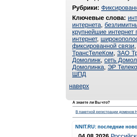
Рубрики:
Фиксированн
Ключевые слова:
ин
интернета
,
безлимитны
крупнейшие интернет
интернет
,
широкополо
фиксированной связи
ТрансТелеКом
,
ЗАО Т
Домолинк
,
сеть Домол
Домолинка
,
ЭР Телек
ШПД
наверх
А знаете ли Вы что?
В пакетной регистрации доменов H
NNIT.RU: последние нов
04.08.2026
Российск