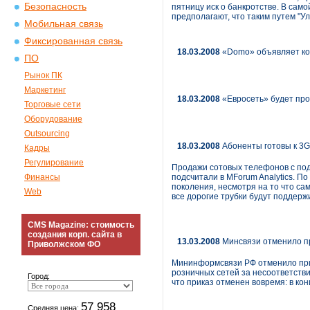
Безопасность
пятницу иск о банкротстве. В само
предполагают, что таким путем "У
Мобильная связь
Фиксированная связь
18.03.2008
«Domo» объявляет ко
ПО
Рынок ПК
Маркетинг
18.03.2008
«Евросеть» будет пр
Торговые сети
Оборудование
Outsourcing
18.03.2008
Абоненты готовы к 3G
Кадры
Регулирование
Продажи сотовых телефонов с подд
Финансы
подсчитали в MForum Analytics. По
поколения, несмотря на то что са
Web
все дорогие трубки будут поддерж
CMS Magazine: стоимость
создания корп. сайта в
13.03.2008
Минсвязи отменило пр
Приволжском ФО
Мининформсвязи РФ отменило при
розничных сетей за несоответств
Город:
что приказ отменен вовремя: в ко
57 958
Средняя цена: