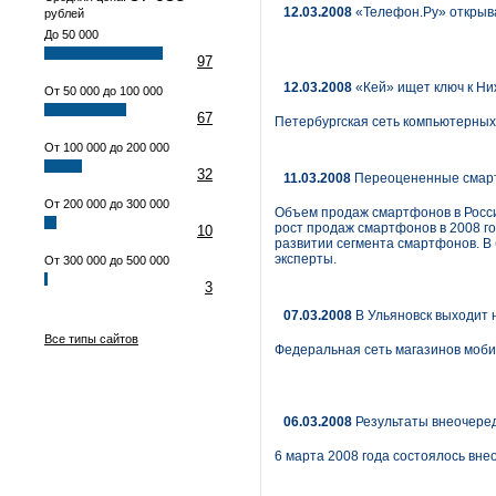
12.03.2008
«Телефон.Ру» открыв
рублей
До 50 000
97
12.03.2008
«Кей» ищет ключ к Н
От 50 000 до 100 000
67
Петербургская сеть компьютерных
От 100 000 до 200 000
32
11.03.2008
Переоцененные смарт
От 200 000 до 300 000
Объем продаж смартфонов в России
рост продаж смарт­фонов в 2008 г
10
развитии сегмента смартфонов. В
эксперты.
От 300 000 до 500 000
3
07.03.2008
В Ульяновск выходит 
Все типы сайтов
Федеральная сеть магазинов мобил
06.03.2008
Результаты внеочере
6 марта 2008 года состоялось вн