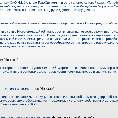
апад» ОАО «Мобильные ТелеСистемы» и сеть салонов сотовой связи «Телефо
о ко-брендового салона, расположенного в столице Республики Мордовия Са
о ранее в этом направлении они друг с другом не сотрудничали.
четверть/ Компания планирует увеличить присутствие в Нижегородской облас
тию сети в Нижегородской области, рассчитывая на четверть увеличить прису
рыть 25 салонов сотовой связи. Инвестиции в проект аналитики оценивают в 
тельской способностью региона и емкостью местного рынка сотового ритейл
льного спада рынка компаниям целесообразнее оптимизировать работу салоно
 а не путем расширения сетей.
ам
(Новости)
ьютерной техники - группа компаний "Формоза" - начинает программу страте
присутствие в регионах за счет расширения сети партнеров и увеличить чи
ть платежных терминалов
(Новости)
 лидеров в области дистрибуции, оптовой и розничной продажи цифровой тех
 также сервисного обслуживания - продолжает установку собственных автомато
 будет увеличено до 650.
рмоза» начинает весеннюю акцию
(Новости короткой строкой)