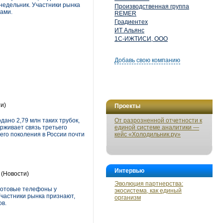
понедельник. Участники рынка
Производственная группа
рами.
REMER
Градиентех
ИТ Альянс
1С-ИЖТИСИ, ООО
Добавь свою компанию
и)
Проекты
ано 2,79 млн таких трубок,
От разрозненной отчетности к
ерживает связь третьего
единой системе аналитики —
его поколения в России почти
кейс «Холодильник.ру»
Интервью
(Новости)
Эволюция партнерства:
сотовые телефоны у
экосистема, как единый
частники рынка признают,
организм
ов.