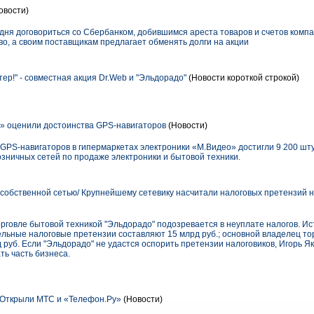
овости)
егодня договориться со Сбербанком, добившимся ареста товаров и счетов комп
во, а своим поставщикам предлагает обменять долги на акции
ер!" - совместная акция Dr.Web и "Эльдорадо"
(Новости короткой строкой)
» оценили достоинства GPS-навигаторов
(Новости)
GPS-навигаторов в гипермаркетах электроники «М.Видео» достигли 9 200 шт
зничных сетей по продаже электроники и бытовой техники.
собственной сетью/ Крупнейшему сетевику насчитали налоговых претензий на
рговле бытовой техникой "Эльдорадо" подозревается в неуплате налогов. Ист
ельные налоговые претензии составляют 15 млрд руб.; основной владелец то
д руб. Если "Эльдорадо" не удастся оспорить претензии налоговиков, Игорь Я
ь часть бизнеса.
 Открыли МТС и «Телефон.Ру»
(Новости)