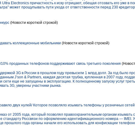
й Ultra Electronics причастность к иску отрицают, обещая отозвать его уже в 
льтра" может прощупывать пути ухода от ответственности перед 230 кредито
нкурс
(Новости короткой строкой)
одавать коллекционные мобильники
(Новости короткой строкой)
/10% проданных телефонов поддерживают связь третьего поколения
(Новост
ержкой 3G в России в прошлом году превысили 1 млрд долл. За год было прод
 данным J’son & Partners, каждая десятая трубка, купленная в 2007 году, подд
ми сети еще не запущены в эксплуатацию. К полноценному запуску услуг треть
ивать 3G, уверены участники рынка.
авило двух нулей/ Которое позволяло изымать телефоны у розничных сетей
каз от 2005 года, который позволял правоохранительным органам изымать 
ие стандарту Россвязи по оформлению идентификационного номера — IMEI. У
нце прошлого года органы начали его использовать для конфискации телефон