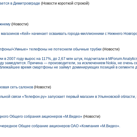
ается в Димитровграде
(Новости короткой строкой)
ижнему
(Новости)
 магазинов «Кей» начинает осваивать города-миллионники с Нижнего Новгор
фоны/«Умные» телефоны не потеснили обычные трубки
(Новости)
 в 2007 году вырос на 117%, до 2,67 млн штук, подсчитали в MForum Analytic
оду замедлится. Причина — производители, за исключением Nokia, не очень 
 ближайшее время смартфоны не займут доминирующих позиций в сегменте д
новая сеть салонов
(Новости)
ьной связи «Телефон.ру» запускает первый магазин в Ульяновской области, 
дного Общего собрания акционеров «М.Видео»
(Новости)
еочередное Общее собрание акционеров ОАО «Компания «М.Видео».