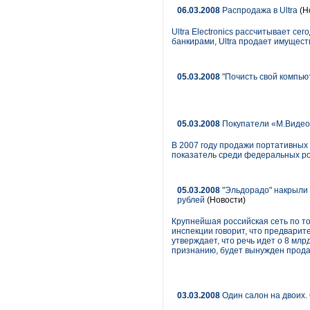
06.03.2008
Распродажа в Ultra
(Н
Ultra Electronics рассчитывает с
банкирами, Ultra продает имущест
05.03.2008
"Почисть свой компьют
05.03.2008
Покупатели «М.Видео
В 2007 году продажи портативных 
показатель среди федеральных ро
05.03.2008
"Эльдорадо" накрыли 
рублей
(Новости)
Крупнейшая российская сеть по то
инспекции говорит, что предварит
утверждает, что речь идет о 8 млр
признанию, будет вынужден продат
03.03.2008
Один салон на двоих.