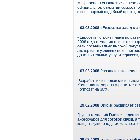
Макрорегион «Поволжье Северо-З
официальном открытии совместног
это не первый подобный проект, н
03.03.2008
«Евросеть» загадала 
«Евросеть» строит планы по разви
2008 года компания готовится отк
сети потенциально высокой покупа
экспертов, в условиях незначите
дополнительных услуг и сервисов,
03.03.2008
Разошлись по регион
Разработчик и производитель комп
Компания намерена укрепить свое 
Formoza" на 30%.
29.02.2008
Dиксис расширяет се
Группа компаний Dиксис – один из
аксессуаров для сотовой связи, а
конца текущего года их количество
29.02.2008
Группа компаний «Фо