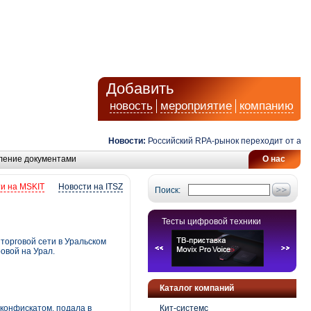
Добавить
новость
мероприятие
компанию
Новости:
Российский RPA-рынок переходит от автомат
ление документами
О нас
и на MSKIT
Новости на ITSZ
Поиск:
Тесты цифровой техники
торговой сети в Уральском
овой на Урал.
Каталог компаний
 конфискатом, подала в
Кит-системс