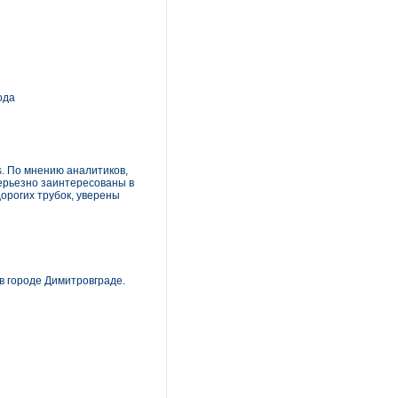
ода
s. По мнению аналитиков,
серьезно заинтересованы в
орогих трубок, уверены
в городе Димитровграде.