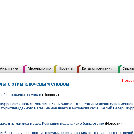
Аналитика
Мероприятия
Проекты
Каталог компаний
Управ
Новост
алы с этим ключевым словом
ой» появился на Урале
(Новости)
ифровой» открыла магазин в Челябинске. Это первый магазин одноименной 
. Открытием данного магазина начинается экспансия сети «Белый Ветер Цифр
 выход из кризиса в суде/ Компания подала иск о банкротстве
(Новости)
 приобретшая известность в результате ряда скандалов, связанных с торговлей