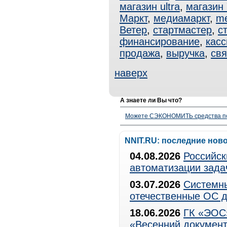
магазин ultra
,
магазин
Маркт
,
медиамаркт
,
me
Ветер
,
стартмастер
,
с
финансирование
,
касс
продажа
,
выручка
,
свя
наверх
А знаете ли Вы что?
Можете СЭКОНОМИТЬ средства полу
NNIT.RU: последние нов
04.08.2026
Российск
автоматизации зада
03.07.2026
Системны
отечественные ОС д
18.06.2026
ГК «ЭОС»
«Весенний документ