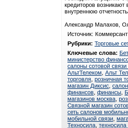
кредиторов возникают 
внутреннюю отчетность
Александр Малахов, О
Источник: Коммерсант
Рубрики:
Торговые се
Ключевые слова:
Бе
министерство финанс
салоны сотовой связи
АльтТелеком
,
Альт Те
торговля
,
розничная т
магазин Диксис
,
салон
финансов
,
финансы
,
Б
магазинов москва
,
ро
Связной магазин сото
сеть салонов мобильн
мобильной связи
,
маг
Техносила
,
техносила