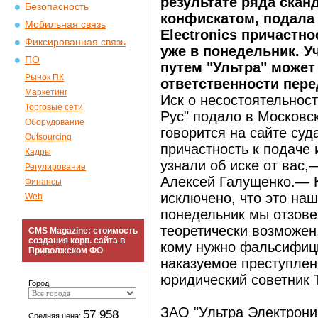
результате ряда скан
Безопасность
конфискатом, подала в
Мобильная связь
Electronics причастно
Фиксированная связь
уже в понедельник. У
ПО
путем "Ультра" может
Рынок ПК
ответственности пере
Маркетинг
Иск о несостоятельност
Торговые сети
Рус" подало в Московс
Оборудование
говорится на сайте суд
Outsourcing
причастность к подаче
Кадры
узнали об иске от вас,
Регулирование
Алексей Галущенко.— К
Финансы
исключено, что это на
Web
понедельник мы отзове
теоретически возможен,
CMS Magazine: стоимость
создания корп. сайта в
кому нужно фальсифици
Приволжском ФО
наказуемое преступлени
юридический советник T
Город:
ЗАО "Ультра Электроник 
57 958
Средняя цена: