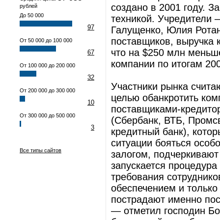
создано в 2001 году. 
рублей
До 50 000
техникой. Учредители 
97
Галущенко, Юлия Ротан
поставщиков, выручка 
От 50 000 до 100 000
что на $250 млн меньш
67
компании по итогам 20
От 100 000 до 200 000
32
Участники рынка считаю
От 200 000 до 300 000
целью обанкротить ком
10
поставщиками-кредитор
От 300 000 до 500 000
(Сбербанк, ВТБ, Промс
3
кредитный банк), кото
ситуации бояться особо
Все типы сайтов
залогом, подчеркивают
запускается процедура
требования сотруднико
обеспечением и только 
пострадают именно пос
— отметил господин Бо