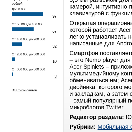
рублей
камерой, интуитивно-
До 50 000
клавиатурой с функци
97
Открытая операционна
От 50 000 до 100 000
которой работает Ace
67
легко устанавливать 
От 100 000 до 200 000
написанные для Andro
32
Смартфон поставляет
От 200 000 до 300 000
– это Nemo player дл
10
Acer Spinlets – прило
От 300 000 до 500 000
мультимедийному конт
3
обмениваться им; Ace
двойника, которого мо
Все типы сайтов
и закладкам, а затем 
- самый популярный п
микроблогов Twitter.
Редактор раздела:
Юр
Рубрики:
Мобильная 