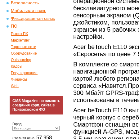
операционной системы
Безопасность
бесклавиатурного мон
Мобильная связь
сенсорным экраном (
Фиксированная связь
джойстиком, пользова
ПО
экраном из 5 рабочих
Рынок ПК
настройки.
Маркетинг
Acer beTouch E110 экс
Торговые сети
«Евросеть» по цене 7 
Оборудование
Outsourcing
В комплекте со смарт
Кадры
навигационной програ
Регулирование
картой любого регион
Финансы
сервиса «Навител.Про
Web
300 Мбайт GPRS-трафи
использованы в течени
CMS Magazine: стоимость
создания корп. сайта в
Acer beTouch E110 вы
Приволжском ФО
черный корпус с сереб
Смартфон оснащен вс
Город:
функцией A-GPS, моду
57 958
3,5 мм разъемом для 
Средняя цена: