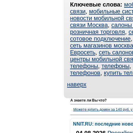
Ключевые слова:
мо
связи
,
мобильные сис
новости мобильной св
связи Москва
,
салоны 
розничная торговля
,
с
сотовое подключение
сеть магазинов москв
Евросеть
,
сеть салоно
центры мобильной свя
телефоны
,
телефоны
,
телефонов
,
купить те
наверх
А знаете ли Вы что?
Можете купить домен за 140 руб. у
NNIT.RU: последние нов