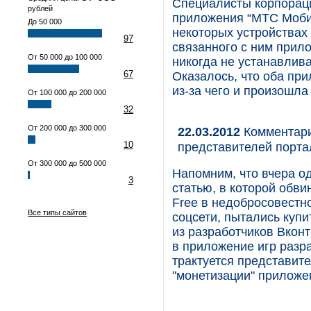
Специалисты корпорац
рублей
приложения “МТС Моби
До 50 000
некоторых устройствах
97
связанного с ним прил
От 50 000 до 100 000
никогда не устанавлив
67
Оказалось, что оба пр
из-за чего и произошла
От 100 000 до 200 000
32
От 200 000 до 300 000
22.03.2012
Комментарий
10
представителей порта
От 300 000 до 500 000
Напомним, что вчера о
3
статью, в которой обви
Free в недобросовестно
Все типы сайтов
соцсети, пытались купи
из разработчиков Вконт
в приложение игр разра
трактуется представит
"монетизации" приложе