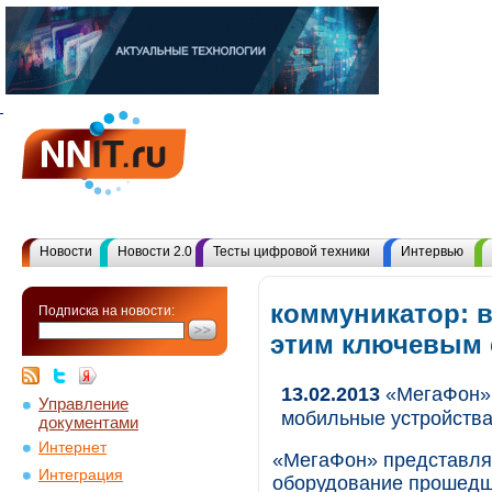
Новости
Новости 2.0
Тесты цифровой техники
Интервью
коммуникатор: в
Подписка на новости:
этим ключевым
13.02.2013
«МегаФон» 
Управление
мобильные устройств
документами
Интернет
«МегаФон» представля
Интеграция
оборудование прошедше