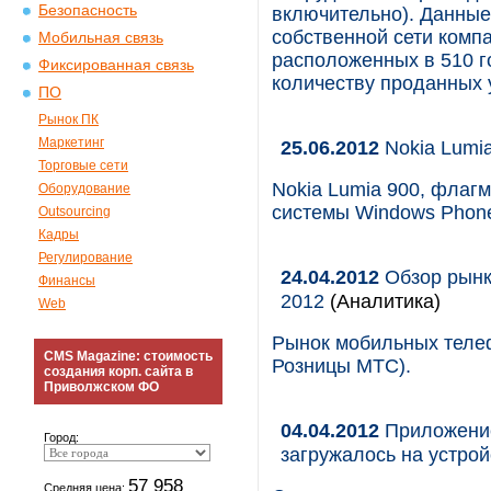
Безопасность
включительно). Данные
собственной сети комп
Мобильная связь
расположенных в 510 г
Фиксированная связь
количеству проданных 
ПО
Рынок ПК
Маркетинг
25.06.2012
Nokia Lumia
Торговые сети
Nokia Lumia 900, флаг
Оборудование
системы Windows Phone
Outsourcing
Кадры
Регулирование
24.04.2012
Обзор рынка
Финансы
2012
(Аналитика)
Web
Рынок мобильных телеф
CMS Magazine: стоимость
Розницы МТС).
создания корп. сайта в
Приволжском ФО
04.04.2012
Приложение
Город:
загружалось на устро
57 958
Средняя цена: