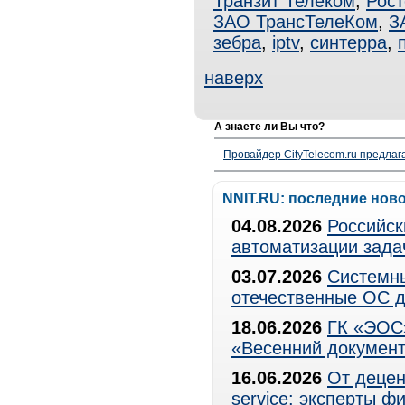
Транзит Телеком
,
Рос
ЗАО ТрансТелеКом
,
З
зебра
,
iptv
,
синтерра
,
наверх
А знаете ли Вы что?
Провайдер CityTelecom.ru предлаг
NNIT.RU: последние нов
04.08.2026
Российск
автоматизации зада
03.07.2026
Системны
отечественные ОС д
18.06.2026
ГК «ЭОС»
«Весенний документ
16.06.2026
От децен
service: эксперты 