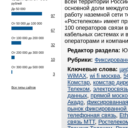
всей территории Росси
рублей
основной доли междуго
До 50 000
работу наземной сети 
97
«Ростелеком» имеет п
От 50 000 до 100 000
100 операторов связи в
67
кабельных системах и 
От 100 000 до 200 000
операторами и компан
32
Редактор раздела:
Юр
От 200 000 до 300 000
Рубрики:
Фиксированн
10
От 300 000 до 500 000
Ключевые слова:
ци
3
WiMAX
,
wi fi москва
,
5
Комстар
,
комстар дире
Все типы сайтов
Телеком
,
электросвяз
данных
,
прямой моско
Акадо
,
фиксированная
рынок фиксированной 
телефонная связь
,
Eth
связь МТТ
,
Ростелеко