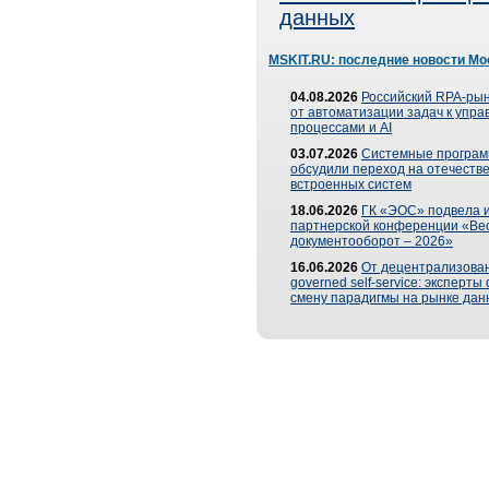
данных
MSKIT.RU: последние новости Мо
04.08.2026
Российский RPA-рын
от автоматизации задач к упр
процессами и AI
03.07.2026
Системные програ
обсудили переход на отечеств
встроенных систем
18.06.2026
ГК «ЭОС» подвела и
партнерской конференции «Ве
документооборот – 2026»
16.06.2026
От децентрализован
governed self-service: эксперт
смену парадигмы на рынке дан