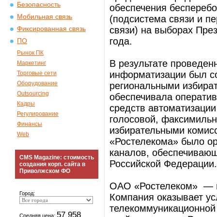
Безопасность
обеспечения беспереб
Мобильная связь
(подсистема связи и п
связи) на выборах Пре
Фиксированная связь
года.
ПО
Рынок ПК
В результате проведен
Маркетинг
информатизации был со
Торговые сети
Оборудование
региональными избира
Outsourcing
обеспечивала операти
Кадры
средств автоматизации
Регулирование
голосовой, факсимиль
Финансы
избирательными комисс
Web
«Ростелекома» было о
каналов, обеспечиваю
CMS Magazine: стоимость
Российской Федерации.
создания корп. сайта в
Приволжском ФО
ОАО «Ростелеком» — н
Город:
Компания оказывает ус
телекоммуникационной 
57 958
Средняя цена: