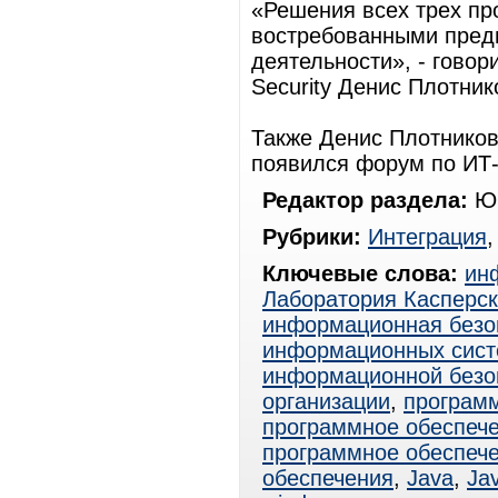
«Решения всех трех пр
востребованными пред
деятельности», - гово
Security Денис Плотник
Также Денис Плотников 
появился форум по ИТ-б
Редактор раздела:
Юр
Рубрики:
Интеграция
Ключевые слова:
ин
Лаборатория Касперск
информационная безо
информационных сист
информационной безо
организации
,
програм
программное обеспеч
программное обеспеч
обеспечения
,
Java
,
Ja