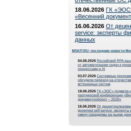
отечественные ОС д
18.06.2026
ГК «ЭОС»
«Весенний документ
16.06.2026
От децен
service: эксперты 
данных
MSKIT.RU: последние новости Мо
04.08.2026
Российский RPA-рын
от автоматизации задач к упр
процессами и AI
03.07.2026
Системные програ
обсудили переход на отечеств
встроенных систем
18.06.2026
ГК «ЭОС» подвела и
партнерской конференции «Ве
документооборот – 2026»
16.06.2026
От децентрализован
governed self-service: эксперт
смену парадигмы на рынке дан