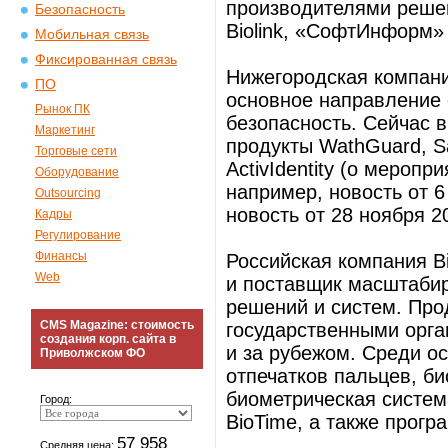
производителями реше
Безопасность
Biolink, «СофтИнформ» 
Мобильная связь
Фиксированная связь
Нижегородская компания
ПО
основное направление
Рынок ПК
безопасность. Сейчас в
Маркетинг
продукты WathGuard, Saf
Торговые сети
ActivIdentity (о мероп
Оборудование
например, новость от 6 и
Outsourcing
новость от 28 ноября 200
Кадры
Регулирование
Финансы
Российская компания B
Web
и поставщик масштаби
решений и систем. Про
CMS Magazine: стоимость
государственными орга
создания корп. сайта в
и за рубежом. Среди о
Приволжском ФО
отпечатков пальцев, б
биометрическая систем
Город:
BioTime, а также прогр
57 958
Средняя цена: