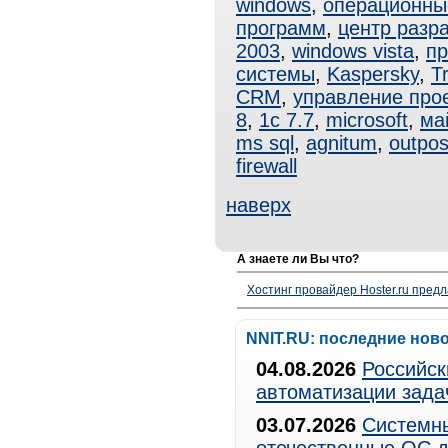
windows
,
операционны
программ
,
центр разр
2003
,
windows vista
,
пр
системы
,
Kaspersky
,
T
CRM
,
управление про
8
,
1с 7.7
,
microsoft
,
ма
ms sql
,
agnitum
,
outpos
firewall
наверх
А знаете ли Вы что?
Хостинг провайдер Hoster.ru предл
NNIT.RU: последние нов
04.08.2026
Российск
автоматизации зада
03.07.2026
Системны