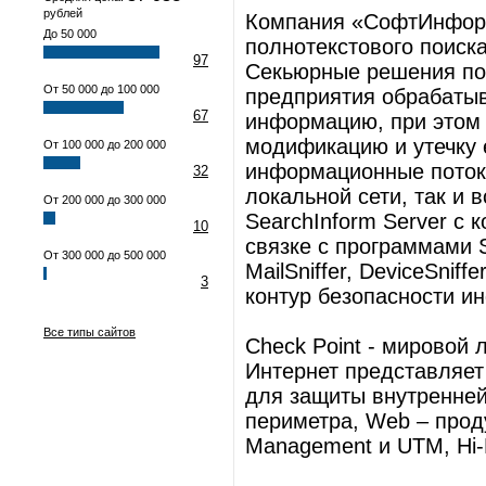
рублей
Компания «СофтИнформ
До 50 000
полнотекстового поиск
97
Секьюрные решения по
От 50 000 до 100 000
предприятия обрабатыв
67
информацию, при этом
модификацию и утечку 
От 100 000 до 200 000
информационные потоки
32
локальной сети, так и
От 200 000 до 300 000
SearchInform Server с 
10
связке с программами S
От 300 000 до 500 000
MailSniffer, DeviceSniff
3
контур безопасности и
Все типы сайтов
Check Point - мировой
Интернет представляет 
для защиты внутренней 
периметра, Web – прод
Management и UTM, Hi-E