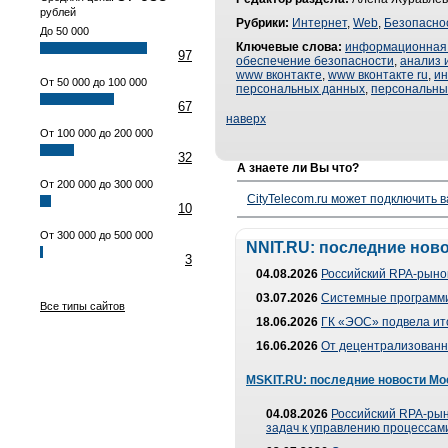
рублей
Рубрики:
Интернет
,
Web
,
Безопасно
До 50 000
Ключевые слова:
информационная 
97
обеспечение безопасности
,
анализ 
www вконтакте
,
www вконтакте ru
,
ин
От 50 000 до 100 000
персональных данных
,
персональны
67
наверх
От 100 000 до 200 000
32
А знаете ли Вы что?
От 200 000 до 300 000
CityTelecom.ru может подключить в
10
От 300 000 до 500 000
NNIT.RU: последние нов
3
04.08.2026
Российский RPA-рынок
03.07.2026
Системные программи
Все типы сайтов
18.06.2026
ГК «ЭОС» подвела ит
16.06.2026
От децентрализованно
MSKIT.RU: последние новости Мо
04.08.2026
Российский RPA-рын
задач к управлению процессами