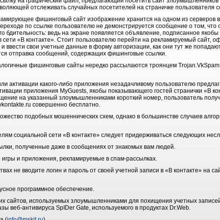
ссылку на графический файл, предлагающий посетить сайт злоумышленников 
воляющей отслеживать случайных посетителей на страничке пользователя с
екламирующее фишинговый сайт изображение хранится на одном из серверов
переходе по ссылке пользователю не демонстрируется сообщение о том, что 
го бдительность: ведь на экране появляется объявление, подписанное якобы
 сети «В контакте». Стоит пользователю перейти на рекламируемый сайт, о
и ввести свои учетные данные в форму авторизации, как они тут же попадают
ется отправка сообщений, содержащих фишинговые ссылки.
налогичные фишинговые сайты нередко рассылаются троянцем Trojan.VkSpam,
 или активации какого-либо приложения незадачливому пользователю предла
ктивации приложения MyGuests, якобы показывающего гостей странички «В кон
общение на указанный злоумышленниками короткий номер, пользователь получ
vkontakte.ru совершенно бесплатно.
ожество подобных мошеннических схем, однако в большинстве случаев алго
елям социальной сети «В контакте» следует придерживаться следующих нес
ылки, полученные даже в сообщениях от знакомых вам людей.
е игры и приложения, рекламируемые в спам-рассылках.
ствах не вводите логин и пароль от своей учетной записи в «В контакте» на с
усное программное обеспечение.
ругих сайтов, используемых злоумышленниками для похищения учетных записе
азы веб-антивируса SpIDer Gate, используемого в продуктах Dr.Web.
а (
info@mskit.ru
)