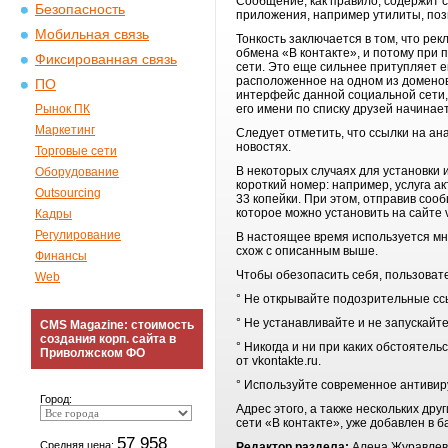
Сообщение, как правило, содержит 
Безопасность
приложения, например утилиты, поз
Мобильная связь
Тонкость заключается в том, что р
обмена «В контакте», и потому при 
Фиксированная связь
сети. Это еще сильнее притупляет е
расположенное на одном из доменов
ПО
интерфейс данной социальной сети, 
Рынок ПК
его имени по списку друзей начина
Маркетинг
Следует отметить, что ссылки на а
новостях.
Торговые сети
В некоторых случаях для установки
Оборудование
короткий номер: например, услуга а
Outsourcing
33 копейки. При этом, отправив со
которое можно установить на сайте 
Кадры
Регулирование
В настоящее время используется мн
схож с описанным выше.
Финансы
Чтобы обезопасить себя, пользоват
Web
° Не открывайте подозрительные сс
° Не устанавливайте и не запускайт
CMS Magazine: стоимость
создания корп. сайта в
° Никогда и ни при каких обстоятель
Приволжском ФО
от vkontakte.ru.
° Используйте современное антивир
Город:
Адрес этого, а также нескольких д
сети «В контакте», уже добавлен в б
57 958
Средняя цена:
Редактор раздела:
Алена Журавлев