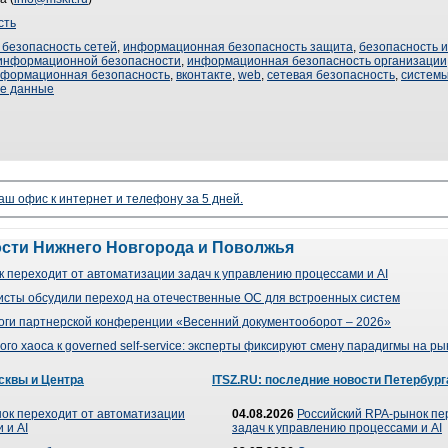
сть
безопасность сетей
,
информационная безопасность защита
,
безопасность 
информационной безопасности
,
информационная безопасность организации
формационная безопасность
,
вконтакте
,
web
,
сетевая безопасность
,
системы
е данные
аш офис к интернет и телефону за 5 дней.
ости Нижнего Новгорода и Поволжья
 переходит от автоматизации задач к управлению процессами и AI
сты обсудили переход на отечественные ОС для встроенных систем
оги партнерской конференции «Весенний документооборот – 2026»
го хаоса к governed self-service: эксперты фиксируют смену парадигмы на р
сквы и Центра
ITSZ.RU: последние новости Петербург
ок переходит от автоматизации
04.08.2026
Российский RPA-рынок пе
 и AI
задач к управлению процессами и AI