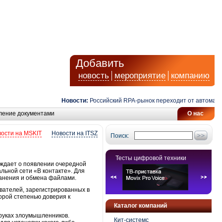
Добавить
новость
мероприятие
компанию
Новости:
Российский RPA-рынок переходит от автоматизац
ление документами
О нас
ости на MSKIT
Новости на ITSZ
Поиск:
Тесты цифровой техники
ждает о появлении очередной
ьной сети «В контакте». Для
ранения и обмена файлами.
вателей, зарегистрированных в
торой степенью доверия к
Каталог компаний
 руках злоумышленников.
Кит-системс