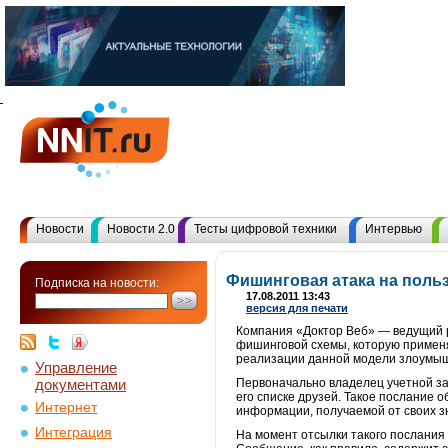
Новости
Новости 2.0
Тесты цифровой техники
Интервью
Фишинговая атака на польз
Подписка на новости:
17.08.2011 13:43
версия для печати
Компания «Доктор Веб» — ведущий 
фишинговой схемы, которую применя
реализации данной модели злоумышл
Управление
документами
Первоначально владелец учетной за
его списке друзей. Такое послание 
Интернет
информации, получаемой от своих з
Интеграция
На момент отсылки такого послания 