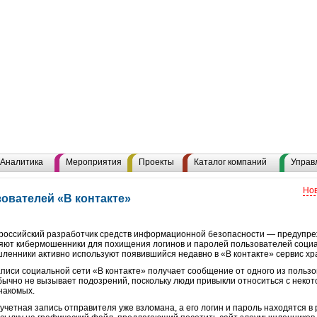
Аналитика
Мероприятия
Проекты
Каталог компаний
Управ
Нов
ователей «В контакте»
российский разработчик средств информационной безопасности — предупре
ют кибермошенники для похищения логинов и паролей пользователей социал
енники активно используют появившийся недавно в «В контакте» сервис х
писи социальной сети «В контакте» получает сообщение от одного из пользо
обычно не вызывает подозрений, поскольку люди привыкли относиться с неко
накомых.
учетная запись отправителя уже взломана, а его логин и пароль находятся в