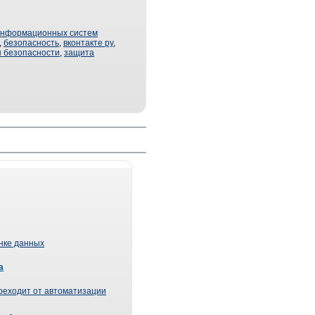
информационных систем
,
безопасность
,
вконтакте ру
,
 безопасности
,
защита
ынке данных
а
реходит от автоматизации