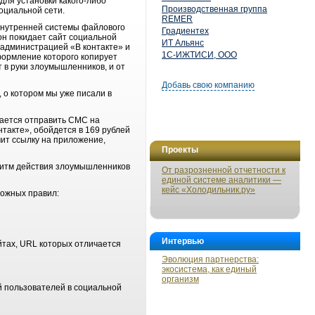
для установки какого-либо
Производственная группа
оциальной сети.
REMER
 внутренней системы файлового
Градиентех
он покидает сайт социальной
ИТ Альянс
 администрацией «В контакте» и
1С-ИЖТИСИ, ООО
формление которого копирует
 в руки злоумышленников, и от
Добавь свою компанию
 о котором мы уже писали в
гается отправить СМС на
такте», обойдется в 169 рублей
ит ссылку на приложение,
Проекты
ритм действия злоумышленников
От разрозненной отчетности к
единой системе аналитики —
кейс «Холодильник.ру»
ложных правил:
Интервью
айтах, URL которых отличается
Эволюция партнерства:
экосистема, как единый
организм
й пользователей в социальной