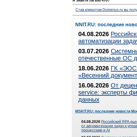
А знаете ли Вы что?
Став клиентом Domenus.ru вы п
NNIT.RU: последние нов
04.08.2026
Российск
автоматизации зада
03.07.2026
Системны
отечественные ОС д
18.06.2026
ГК «ЭОС»
«Весенний документ
16.06.2026
От децен
service: эксперты 
данных
MSKIT.RU: последние новости Мо
04.08.2026
Российский RPA-рын
от автоматизации задач к упр
процессами и AI