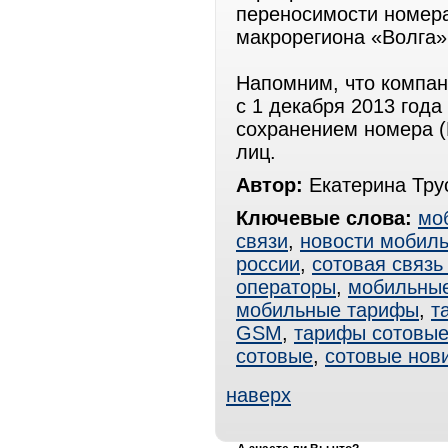
переносимости номера
макрорегиона «Волга»
Напомним, что компан
с 1 декабря 2013 года
сохранением номера (
лиц.
Автор:
Екатерина Тру
Ключевые слова:
мо
связи
,
новости мобиль
россии
,
сотовая связь
операторы
,
мобильные
мобильные тарифы
,
т
GSM
,
тарифы сотовы
сотовые
,
сотовые нов
наверх