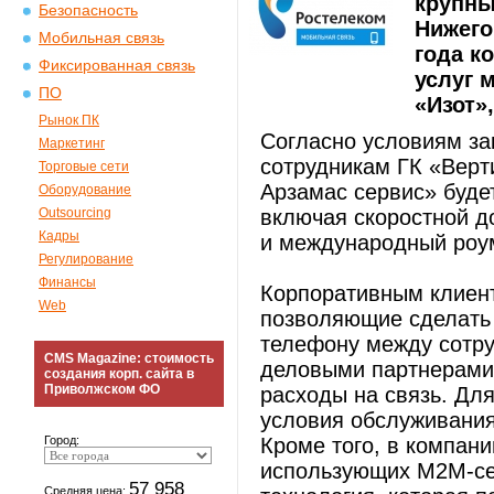
крупны
Безопасность
Нижего
Мобильная связь
года к
Фиксированная связь
услуг 
ПО
«Изот»
Рынок ПК
Согласно условиям за
Маркетинг
сотрудникам ГК «Ве
Торговые сети
Арзамас сервис» будет
Оборудование
Outsourcing
включая скоростной д
Кадры
и международный роум
Регулирование
Финансы
Корпоративным клиен
Web
позволяющие сделать
телефону между сотру
CMS Magazine: стоимость
деловыми партнерами 
создания корп. сайта в
Приволжском ФО
расходы на связь. Дл
условия обслуживания
Город:
Кроме того, в компан
использующих M2M-сер
57 958
Средняя цена: