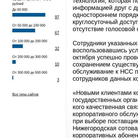
технология, которая 
рублей
информацией друг с д
До 50 000
одностороннем порядк
97
круглосуточный доступ
От 50 000 до 100 000
отсутствие голосовой 
67
От 100 000 до 200 000
Сотрудники указанных
32
воспользовавшись усл
октября успешно пров
От 200 000 до 300 000
сохранением существу
10
обслуживание к НСС 
От 300 000 до 500 000
сотрудников данных к
3
«Новыми клиентами к
Все типы сайтов
государственных орган
кого качественная свя
корпоративного обсл
при выборе поставщик
Нижегородская сотова
корпоративных абонен