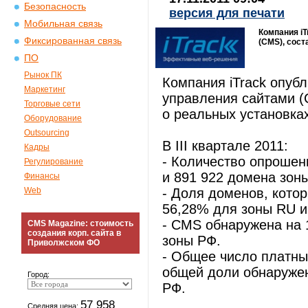
Безопасность
версия для печати
Мобильная связь
Компания i
Фиксированная связь
(CMS), сост
ПО
Рынок ПК
Компания iTrack опуб
Маркетинг
управления сайтами (
Торговые сети
о реальных установках
Оборудование
Outsourcing
В III квартале 2011:
Кадры
- Количество опрошен
Регулирование
и 891 922 домена зон
Финансы
Web
- Доля доменов, котор
56,28% для зоны RU и
- CMS обнаружена на
CMS Magazine: стоимость
создания корп. сайта в
зоны РФ.
Приволжском ФО
- Общее число платны
общей доли обнаруже
Город:
РФ.
57 958
Средняя цена: