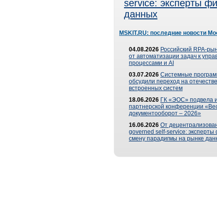
service: эксперты 
данных
MSKIT.RU: последние новости Мо
04.08.2026
Российский RPA-рын
от автоматизации задач к упр
процессами и AI
03.07.2026
Системные програ
обсудили переход на отечеств
встроенных систем
18.06.2026
ГК «ЭОС» подвела и
партнерской конференции «Ве
документооборот – 2026»
16.06.2026
От децентрализован
governed self-service: эксперт
смену парадигмы на рынке дан