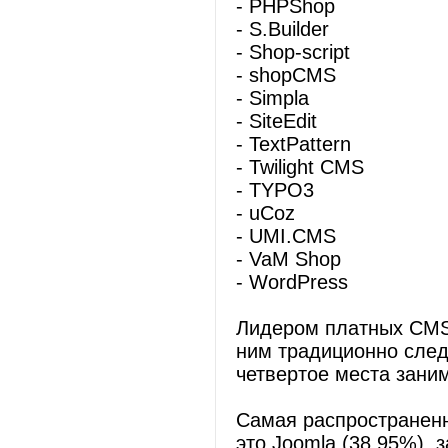
- PHPShop
- S.Builder
- Shop-script
- shopCMS
- Simpla
- SiteEdit
- TextPattern
- Twilight CMS
- TYPO3
- uCoz
- UMI.CMS
- VaM Shop
- WordPress
Лидером платных CMS,
ним традиционно следу
четвертое места зани
Самая распространенн
это Joomla (38,95%), 