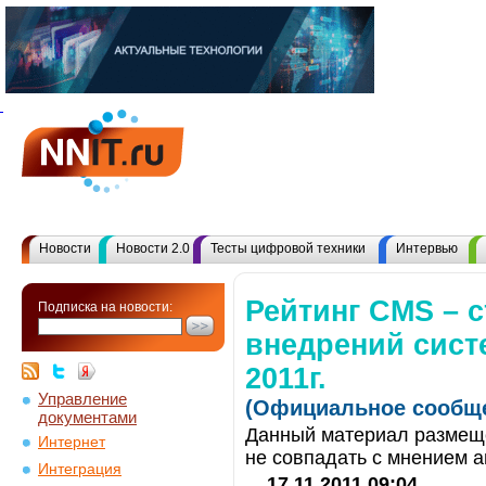
Новости
Новости 2.0
Тесты цифровой техники
Интервью
Рейтинг CMS – с
Подписка на новости:
внедрений систе
2011г.
Управление
(Официальное сообще
документами
Данный материал размеще
Интернет
не совпадать с мнением а
Интеграция
17.11.2011 09:04