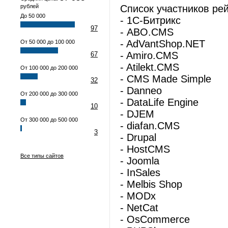
рублей
Список участников рей
До 50 000
- 1С-Битрикс
97
- ABO.CMS
- AdVantShop.NET
От 50 000 до 100 000
- Amiro.CMS
67
- Atilekt.CMS
От 100 000 до 200 000
- CMS Made Simple
32
- Danneo
От 200 000 до 300 000
- DataLife Engine
10
- DJEM
От 300 000 до 500 000
- diafan.CMS
3
- Drupal
- HostCMS
Все типы сайтов
- Joomla
- InSales
- Melbis Shop
- MODx
- NetCat
- OsCommerce