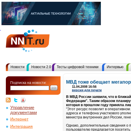
Новости
Новости 2.0
Тесты цифровой техники
Интервью
МВД тоже обещает мегапор
Подписка на новости:
11.04.2008 16:56
версия для печати
В МВД России заявили, что в ближа
Федерации". Таким образом планир
которая в прошлом году приняла лиш
Управление
"Этот ресурс позволит в оперативно
документами
адреса и телефона участкового уполн
министра внутренних дел России, ген
Интернет
Однако, дополнительные сведения о п
Интеграция
пользователю предлагается посетить д