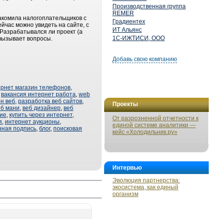
Производственная группа
REMER
накомила налогоплательщиков с
Градиентех
йчас можно увидеть на сайте, с
ИТ Альянс
 Разрабатывался ли проект (а
1С-ИЖТИСИ, ООО
 вызывает вопросы.
Добавь свою компанию
ернет магазин телефонов
,
,
вакансия интернет работа
,
web
н веб
,
разработка веб сайтов
,
Проекты
еб мани
,
веб дизайнер
,
веб
ие
,
купить через интернет
,
От разрозненной отчетности к
я
,
интернет аукционы
,
единой системе аналитики —
нная подпись
,
блог
,
поисковая
кейс «Холодильник.ру»
Интервью
Эволюция партнерства:
экосистема, как единый
организм