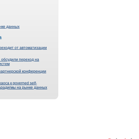
ынке данных
а
реходит от автоматизации
 обсудили переход на
истем
партнерской конференции
оса к governed self-
парадигмы на рынке данных