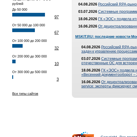
рублей
04.08.2026
Российский RPA-рынок
До 50 000
03.07.2026
Системные программи
97
18.06.2026
ГК «ЭОС» подвела ит
От 50 000 до 100 000
16.06.2026
От децентрализованно
67
MSKIT.RU: последние новости Мо
От 100 000 до 200 000
04.08.2026
Российский RPA-рын
32
задач к управлению процессами
От 200 000 до 300 000
03.07.2026
Системные програм
отечественные ОС для встроен
10
18.06.2026
ГК «ЭОС» подвела 
От 300 000 до 500 000
«Весенний документооборот –
3
16.06.2026
От децентрализованн
service: эксперты фиксируют с
Все типы сайтов