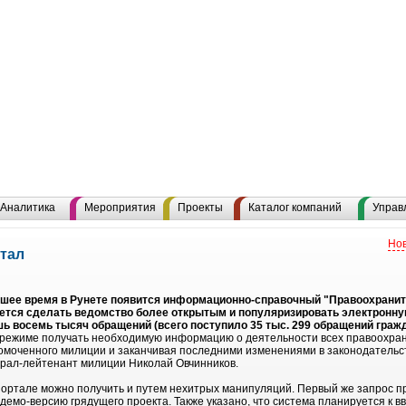
Аналитика
Мероприятия
Проекты
Каталог компаний
Управ
Нов
тал
йшее время в Рунете появится информационно-справочный "Правоохрани
уется сделать ведомство более открытым и популяризировать электронн
ь восемь тысяч обращений (всего поступило 35 тыс. 299 обращений граж
м режиме получать необходимую информацию о деятельности всех правоохран
омоченного милиции и заканчивая последними изменениями в законодательст
ерал-лейтенант милиции Николай Овчинников.
ортале можно получить и путем нехитрых манипуляций. Первый же запрос при
емо-версию грядущего проекта. Также указано, что система планируется к вв