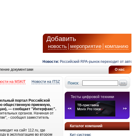
Добавить
новость
мероприятие
компанию
Новости:
Российский RPA-рынок переходит от автомати
ление документами
О нас
ости на MSKIT
Новости на ITSZ
Поиск:
Тесты цифровой техники
тельный портал Российской
ую общественную приемную,
дан), — сообщает "Интерфакс".
ительных органов. Начиная от
ве", - сообщил заместитель
Каталог компаний
водит на сайт 112.ru, где
оду в эксплуатацию во втором
Кит-системс