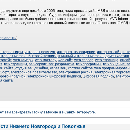
 датируются еще декабрем 2005 года, когда пресс-служба МВД впервые поз
истерства внутренних дел. Судя по информации пресс-релиза и того, что се
ился, разве что была добавлена пачка свежих новостей с ресурса MVD Inform.
 течение последних трех лет на данный момент не ясно, а "открытость" МВД
bplanet.ru/
)
интернет игры
,
интернет реклама
,
интернет телевидение
,
интернет сайт
,
инт
нтернет магазин бытовой техники
,
книжный интернет магазин
,
домен хостинг
ерфейс
,
web камеры
,
web мастеру
,
web сайт
,
web сервер
,
web страница
,
онлай
ия
,
веб страницы
,
веб сервис
,
веб разработка
,
веб программы
,
веб общение
,
в
еб сайта
,
студия веб дизайна
,
через веб
,
хостинг сайтов
,
web программирован
 Софт
,
электронное правительство
,
электронная россия
,
электронная торговл
фровой подписи
,
электронной цифровой подписи
,
цифровая подпись
,
электро
я сайта
ет вам арендовать стойку в Москве и в Санкт-Петербурге.
ости Нижнего Новгорода и Поволжья