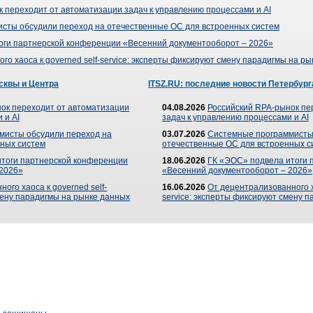
 переходит от автоматизации задач к управлению процессами и AI
сты обсудили переход на отечественные ОС для встроенных систем
оги партнерской конференции «Весенний документооборот – 2026»
го хаоса к governed self-service: эксперты фиксируют смену парадигмы на р
сквы и Центра
ITSZ.RU: последние новости Петербург
ок переходит от автоматизации
04.08.2026
Российский RPA-рынок пе
 и AI
задач к управлению процессами и AI
мисты обсудили переход на
03.07.2026
Системные программисты
ных систем
отечественные ОС для встроенных с
итоги партнерской конференции
18.06.2026
ГК «ЭОС» подвела итоги 
 2026»
«Весенний документооборот – 2026»
ого хаоса к governed self-
16.06.2026
От децентрализованного ха
мену парадигмы на рынке данных
service: эксперты фиксируют смену 