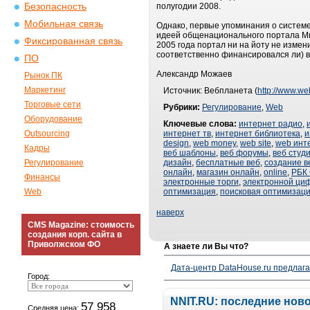
Безопасность
полугодии 2008.
Мобильная связь
Однако, первые упоминания о системе
идеей общенационального портала Мин
Фиксированная связь
2005 года портал ни на йоту не измен
соответственно финансировался ли) в
ПО
Александр Можаев
Рынок ПК
Маркетинг
Источник: Вебпланета (
http://www.we
Торговые сети
Рубрики:
Регулирование
,
Web
Оборудование
Ключевые слова:
интернет радио
,
Outsourcing
интернет тв
,
интернет библиотека
,
и
design
,
web money
,
web site
,
web инт
Кадры
веб шаблоны
,
веб форумы
,
веб студ
Регулирование
дизайн
,
бесплатные веб
,
создание в
онлайн
,
магазин онлайн
,
online
,
РБК
Финансы
электронные торги
,
электронной ци
Web
оптимизация
,
поисковая оптимизаци
наверх
CMS Magazine: стоимость
создания корп. сайта в
Приволжском ФО
А знаете ли Вы что?
Дата-центр DataHouse.ru предлага
Город:
NNIT.RU: последние нов
57 958
Средняя цена: