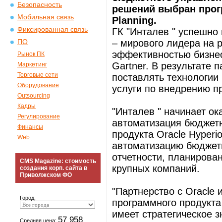
Безопасность
решений выбран прогр
Мобильная связь
Planning.
Фиксированная связь
ГК "Инталев " успешно 
– мирового лидера на 
ПО
эффективностью бизнес
Рынок ПК
Gartner. В результате 
Маркетинг
Торговые сети
поставлять технологии
Оборудование
услуги по внедрению пр
Outsourcing
Кадры
"Инталев " начинает ок
Регулирование
автоматизация бюджетн
Финансы
продукта Oracle Hyperi
Web
автоматизацию бюджетн
отчетности, планирова
CMS Magazine: стоимость
крупных компаний.
создания корп. сайта в
Приволжском ФО
"Партнерство с Oracle 
Город:
программного продукта 
имеет стратегическое з
57 958
Средняя цена: