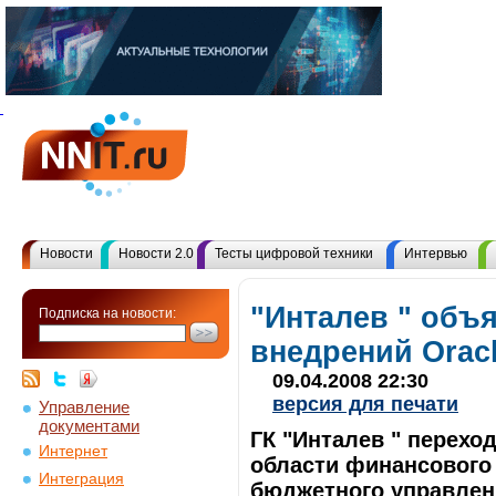
Новости
Новости 2.0
Тесты цифровой техники
Интервью
"Инталев " объя
Подписка на новости:
внедрений Oracl
09.04.2008 22:30
версия для печати
Управление
документами
ГК "Инталев " перехо
Интернет
области финансового 
Интеграция
бюджетного управлен