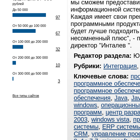
мы сможем предостави
рублей
информационной систем
До 50 000
Каждая имеет свои пре
97
программными продуктам
От 50 000 до 100 000
будет лучше подходить
67
несомненный плюс", - 
От 100 000 до 200 000
директор "Инталев ".
32
Редактор раздела:
Юр
От 200 000 до 300 000
Рубрики:
Интеграция
10
От 300 000 до 500 000
Ключевые слова:
пр
3
программное обеспеч
программное обеспеч
Все типы сайтов
обеспечения
,
Java
,
Ja
windows
,
операционны
программ
,
центр разр
2003
,
windows vista
,
пр
системы
,
ERP систем
CRM
,
управление про