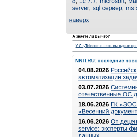
8
,
1с 7.7
,
microsoft
,
ма
server
,
sql сервер
,
ms 
наверх
А знаете ли Вы что?
У CityTelecom.ru есть выгодные п
NNIT.RU: последние нов
04.08.2026
Российск
автоматизации зада
03.07.2026
Системны
отечественные ОС д
18.06.2026
ГК «ЭОС»
«Весенний документ
16.06.2026
От децен
service: эксперты 
данных