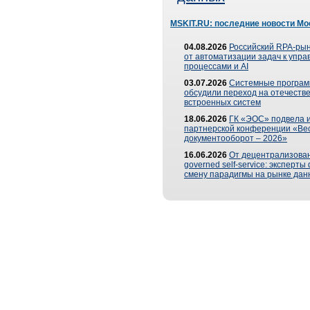
MSKIT.RU: последние новости Мо
04.08.2026
Российский RPA-рын
от автоматизации задач к упр
процессами и AI
03.07.2026
Системные програ
обсудили переход на отечеств
встроенных систем
18.06.2026
ГК «ЭОС» подвела и
партнерской конференции «Ве
документооборот – 2026»
16.06.2026
От децентрализован
governed self-service: эксперт
смену парадигмы на рынке дан