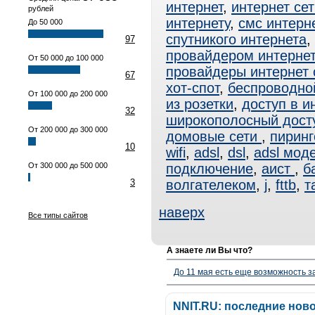
интернет
,
интернет сет
рублей
интернету
,
смс интерн
До 50 000
спутникого интернета
,
97
провайдером интерне
От 50 000 до 100 000
провайдеры интернет
67
хот-спот
,
беспроводно
От 100 000 до 200 000
из розетки
,
доступ в и
32
широкополосный дост
От 200 000 до 300 000
домовые сети
,
пиринг
10
wifi
,
adsl
,
dsl
,
adsl мод
От 300 000 до 500 000
подключение
,
аист
,
б
3
волгателеком
,
j
,
fttb
,
т
наверх
Все типы сайтов
А знаете ли Вы что?
До 11 мая есть еще возможность з
NNIT.RU: последние нов