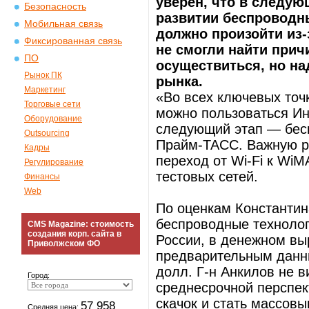
уверен, что в следую
Безопасность
развитии беспроводны
Мобильная связь
должно произойти из-
Фиксированная связь
не смогли найти прич
ПО
осуществиться, но на
Рынок ПК
рынка.
Маркетинг
«Во всех ключевых точ
Торговые сети
можно пользоваться Ин
Оборудование
следующий этап — бес
Outsourcing
Прайм-ТАСС. Важную ро
Кадры
переход от Wi-Fi к WiM
Регулирование
тестовых сетей.
Финансы
Web
По оценкам Константина
беспроводные техноло
CMS Magazine: стоимость
создания корп. сайта в
России, в денежном вы
Приволжском ФО
предварительным данны
долл. Г-н Анкилов не в
Город:
среднесрочной перспек
скачок и стать массовы
57 958
Средняя цена: