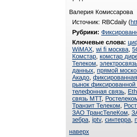
Валерия Комиссарова
Источник: RBCdaily (
ht
Рубрики:
Фиксированн
Ключевые слова:
ци
WiMAX
,
wi fi москва
,
5
Комстар
,
комстар дире
Телеком
,
электросвяз
данных
,
прямой моско
Акадо
,
фиксированная
рынок фиксированной 
телефонная связь
,
Eth
связь МТТ
,
Ростелеко
Транзит Телеком
,
Рос
ЗАО ТрансТелеКом
,
З
зебра
,
iptv
,
синтерра
,
наверх