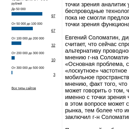
точки зрения аналитик
рублей
До 50 000
беспроводные технологи
97
пока не смогли предлож
точки зрения функцион
От 50 000 до 100 000
67
Евгений Соломатин, ди
От 100 000 до 200 000
считает, что сейчас сп
32
альтернативу проводно
От 200 000 до 300 000
мнению г-на Соломатин
10
«Основная проблема, с
От 300 000 до 500 000
«лоскутное» частотное
3
мобильное пространств
мнению, факт того, что
Все типы сайтов
может говорить о том,
именно с точки зрения
в этом вопросе может 
рынка, тем более что 
заключил г-н Соломати