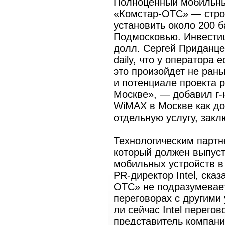
Полноценный мобильны
«Комстар-ОТС» — строи
установить около 200 
Подмосковью. Инвестиц
долл. Сергей Приданце
daily, что у оператора 
это произойдет не рань
и потенциале проекта р
Москве», — добавил г-
WiMAX в Москве как до
отдельную услугу, зак
Технологическим партне
который должен выпуст
мобильных устройств в
PR-директор Intel, ска
ОТС» не подразумевает,
переговорах с другими 
ли сейчас Intel перего
представитель компани