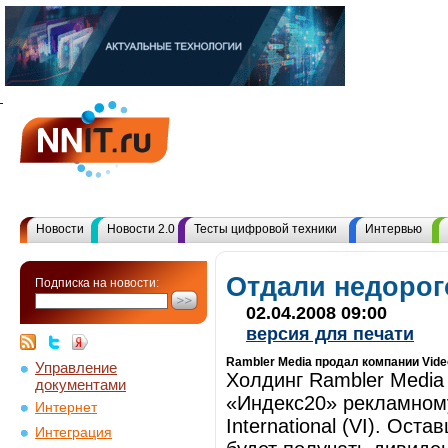
Новости
Новости 2.0
Тесты цифровой техники
Интервью
Отдали недорог
Подписка на новости:
02.04.2008 09:00
версия для печати
Rambler Media продал компании Vide
Управление
Холдинг Rambler Medi
документами
«Индекс20» рекламному
Интернет
International (VI). Ост
Интеграция