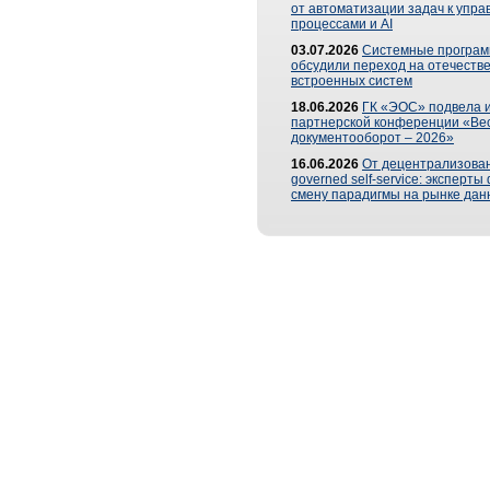
от автоматизации задач к упр
процессами и AI
03.07.2026
Системные програ
обсудили переход на отечеств
встроенных систем
18.06.2026
ГК «ЭОС» подвела и
партнерской конференции «Ве
документооборот – 2026»
16.06.2026
От децентрализован
governed self-service: эксперт
смену парадигмы на рынке дан