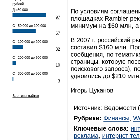
рублей
До 50 000
По условиям соглашени
97
площадках Rambler рек
минимум на $60 млн, а
От 50 000 до 100 000
67
В 2007 г. российский р
От 100 000 до 200 000
составил $160 млн. Пр
32
сообщения, по тематик
От 200 000 до 300 000
страницы, которую пос
10
поискового запроса), по
От 300 000 до 500 000
удвоились до $210 млн
3
Игорь Цуканов
Все типы сайтов
Источник: Ведомости (
Рубрики:
Финансы
,
W
Ключевые слова:
ин
реклама
,
интернет те