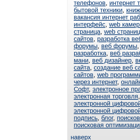
телефонов
,
интернет 
бытовой техники
,
книж
вакансия интернет ра
интерфейс
,
web каме
страница
,
web страни
сайтов
,
разработка ве
форумы
,
веб форумы
разработка
,
веб разра
мани
,
веб дизайнер
,
в
сайта
,
создание веб с
сайтов
,
web программ
через интернет
,
онлай
Софт
,
электронное пр
электронная торговля
электронной цифрово
электронной цифрово
подпись
,
блог
,
поисков
поисковая оптимизаци
наверх