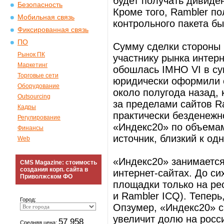
будет получать дивиде
Безопасность
Кроме того, Rambler п
Мобильная связь
контрольного пакета б
Фиксированная связь
ПО
Сумму сделки стороны 
Рынок ПК
участнику рынка интер
Маркетинг
обошлась IMHO VI в с
Торговые сети
юридически оформили 
Оборудование
около полугода назад,
Outsourcing
за пределами сайтов R
Кадры
практически безденежн
Регулирование
«Индекс20» по объема
Финансы
источник, близкий к од
Web
«Индекс20» занимается
CMS Magazine: стоимость
создания корп. сайта в
интернет-сайтах. До с
Приволжском ФО
площадки только на ресу
и Rambler ICQ). Теперь
Город:
Опзумер, «Индекс20» 
увеличит долю на росс
57 958
Средняя цена: