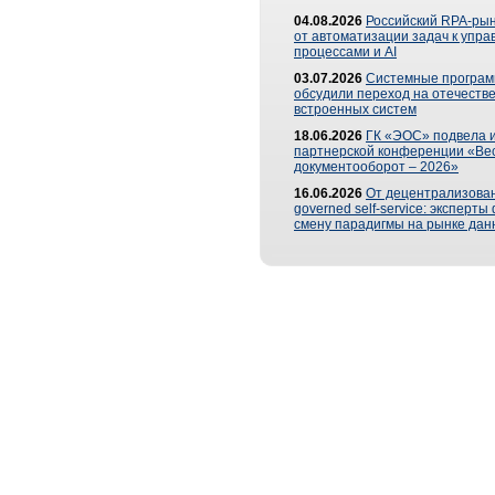
04.08.2026
Российский RPA-рын
от автоматизации задач к упр
процессами и AI
03.07.2026
Системные програ
обсудили переход на отечеств
встроенных систем
18.06.2026
ГК «ЭОС» подвела и
партнерской конференции «Ве
документооборот – 2026»
16.06.2026
От децентрализован
governed self-service: эксперт
смену парадигмы на рынке дан