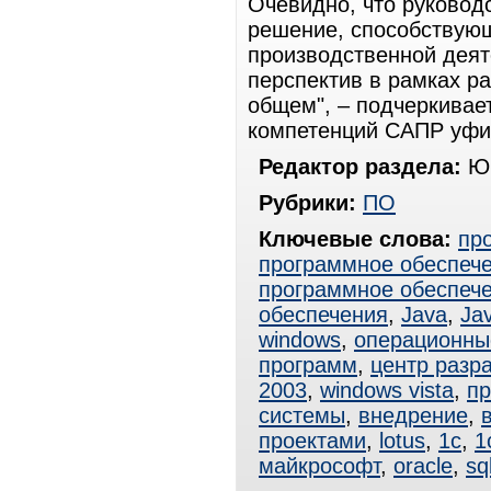
Очевидно, что руковод
решение, способствую
производственной деят
перспектив в рамках р
общем", – подчеркивае
компетенций САПР уфим
Редактор раздела:
Юр
Рубрики:
ПО
Ключевые слова:
пр
программное обеспеч
программное обеспеч
обеспечения
,
Java
,
Ja
windows
,
операционны
программ
,
центр разр
2003
,
windows vista
,
пр
системы
,
внедрение
,
проектами
,
lotus
,
1с
,
1
майкрософт
,
oracle
,
sq