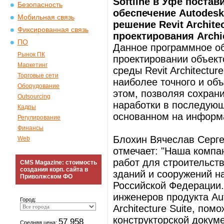
Softline в Уфе поста
Безопасность
обеспечение Autodesk
Мобильная связь
решение Revit Archite
Фиксированная связь
проектирования Archi
ПО
Данное программное об
Рынок ПК
проектировании объект
Маркетинг
среды Revit Architectu
Торговые сети
наиболее точного и объ
Оборудование
этом, позволяя сохран
Outsourcing
наработки в последующ
Кадры
основанном на информ
Регулирование
Финансы
Блохин Вячеслав Серге
Web
отмечает: "Наша компа
работ для строительст
CMS Magazine: стоимость
создания корп. сайта в
зданий и сооружений н
Приволжском ФО
Российской Федерации.
инженеров продукта Au
Город:
Architecture Suite, по
конструкторской докум
57 958
Средняя цена: