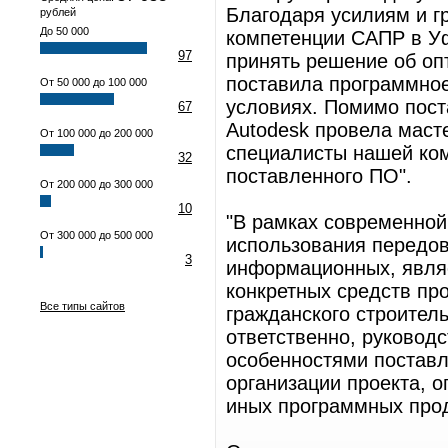
Благодаря усилиям и г
рублей
До 50 000
компетенции САПР в Уфе
97
принять решение об оп
поставила программное
От 50 000 до 100 000
условиях. Помимо поста
67
Autodesk провела масте
От 100 000 до 200 000
специалисты нашей ко
32
поставленного ПО".
От 200 000 до 300 000
10
"В рамках современной
От 300 000 до 500 000
использования передов
3
информационных, являе
конкретных средств пр
Все типы сайтов
гражданского строител
ответственно, руковод
особенностями поставл
организации проекта, 
иных программных прод