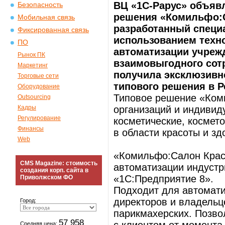
ВЦ «1С-Рарус» объявл
Безопасность
решения «Комильфо:С
Мобильная связь
разработанный специ
Фиксированная связь
использованием техно
ПО
автоматизации учрежд
Рынок ПК
взаимовыгодного сот
Маркетинг
получила эксклюзивн
Торговые сети
типового решения в Р
Оборудование
Типовое решение «Ком
Outsourcing
Кадры
организаций и индиви
Регулирование
косметические, космето
Финансы
в области красоты и зд
Web
«Комильфо:Салон Крас
CMS Magazine: стоимость
автоматизации индустр
создания корп. сайта в
«1С:Предприятие 8».
Приволжском ФО
Подходит для автомати
директоров и владельц
Город:
парикмахерских. Позво
57 958
Средняя цена: