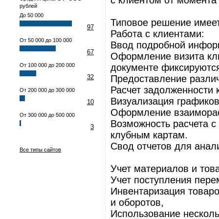
с клиентом от момента 
рублей
До 50 000
Типовое решение имее
97
Работа с клиентами:
От 50 000 до 100 000
Ввод подробной информ
67
Оформление визита кли
От 100 000 до 200 000
документе фиксируются
32
Предоставление различ
Расчет задолженности 
От 200 000 до 300 000
Визуализация графиков
10
Оформление взаиморас
От 300 000 до 500 000
Возможность расчета с
3
клубным картам.
Свод отчетов для анал
Все типы сайтов
Учет материалов и тов
Учет поступления пере
Инвентаризация товаро
и оборотов,
Использование несколь