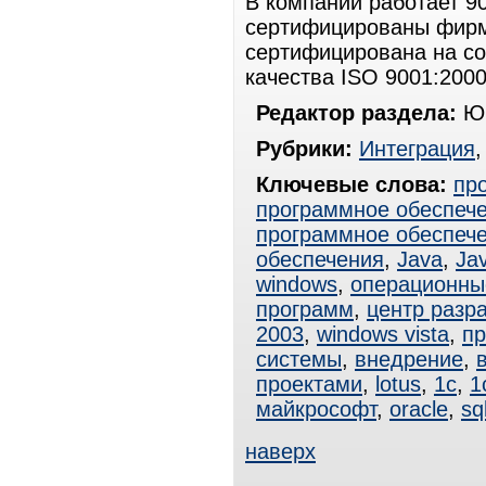
В компании работает 9
сертифицированы фирм
сертифицирована на со
качества ISO 9001:2000
Редактор раздела:
Юр
Рубрики:
Интеграция
Ключевые слова:
пр
программное обеспеч
программное обеспеч
обеспечения
,
Java
,
Ja
windows
,
операционны
программ
,
центр разр
2003
,
windows vista
,
пр
системы
,
внедрение
,
проектами
,
lotus
,
1с
,
1
майкрософт
,
oracle
,
sq
наверх