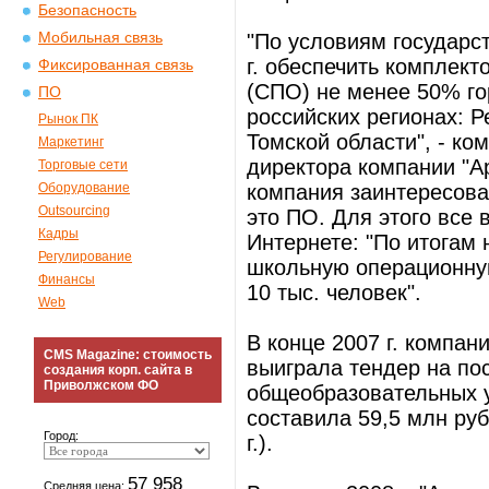
Безопасность
Мобильная связь
"По условиям государс
г. обеспечить комплек
Фиксированная связь
(СПО) не менее 50% го
ПО
российских регионах: Р
Рынок ПК
Томской области", - ко
Маркетинг
директора компании "Ар
Торговые сети
Оборудование
компания заинтересова
Outsourcing
это ПО. Для этого все
Кадры
Интернете: "По итогам
Регулирование
школьную операционную
Финансы
10 тыс. человек".
Web
В конце 2007 г. компан
CMS Magazine: стоимость
выиграла тендер на пос
создания корп. сайта в
Приволжском ФО
общеобразовательных у
составила 59,5 млн руб
Город:
г.).
57 958
Средняя цена: