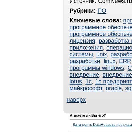
Источник: ComNews.ru
Рубрики:
ПО
Ключевые слова:
пр
программное обеспеч
программное обеспеч
лицензия
,
разработка
приложения
,
операцио
системы
,
unix
,
разраб
разработки
,
linux
,
ERP
программы windows
,
C
внедрение
,
внедрени
lotus
,
1с
,
1с предприя
майкрософт
,
oracle
,
sq
наверх
А знаете ли Вы что?
Дата-центр DataHouse.ru предлага