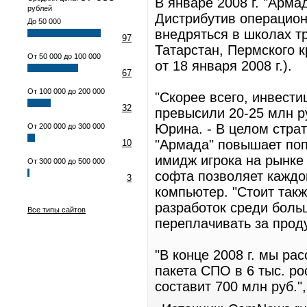
В январе 2008 г. "Арма
рублей
Дистрибутив операцион
До 50 000
внедряться в школах тр
97
Татарстан, Пермского 
От 50 000 до 100 000
от 18 января 2008 г.).
67
От 100 000 до 200 000
"Скорее всего, инвест
32
превысили 20-25 млн ру
Юрина. - В целом стра
От 200 000 до 300 000
"Армада" повышает поп
10
имидж игрока на рынке
От 300 000 до 500 000
софта позволяет каждо
3
компьютер. "Стоит такж
разработок среди боль
Все типы сайтов
переплачивать за проду
"В конце 2008 г. мы ра
пакета СПО в 6 тыс. ро
составит 700 млн руб."