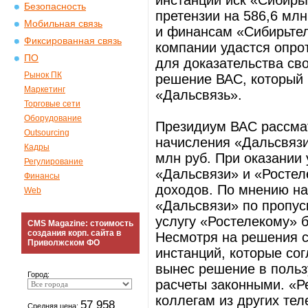
инстанции иск «Сибирь
Безопасность
претензии на 586,6 млн
Мобильная связь
и финансам «Сибирьтел
Фиксированная связь
компании удастся опрот
ПО
для доказательства св
Рынок ПК
решение ВАС, который 
Маркетинг
«Дальсвязь».
Торговые сети
Оборудование
Президиум ВАС рассмат
Outsourcing
начисления «Дальсвязи»
Кадры
млн руб. При оказании
Регулирование
«Дальсвязи» и «Ростел
Финансы
доходов. По мнению на
Web
«Дальсвязи» по пропуск
услугу «Ростелекому» б
CMS Magazine: стоимость
создания корп. сайта в
Несмотря на решения с
Приволжском ФО
инстанций, которые со
вынес решение в польз
Город:
расчеты законными. «
коллегам из других те
57 958
Средняя цена: