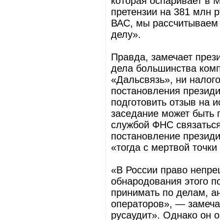
которая оспаривает в 
претензии на 381 млн 
ВАС, мы рассчитываем 
делу».
Правда, замечает през
дела большинства комп
«Дальсвязь», ни налог
постановления президи
подготовить отзыв на и
заседание может быть п
службой ФНС связаться
постановление президи
«тогда с мертвой точки
«В России право непрец
обнародования этого п
принимать по делам, а
операторов», — замеча
русаудит». Однако он о