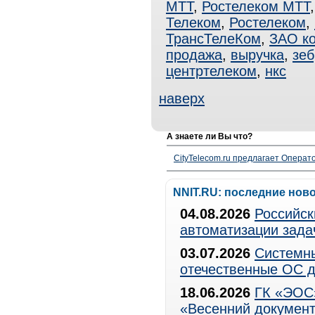
МТТ
,
Ростелеком МТТ
Телеком
,
Ростелеком
,
ТрансТелеКом
,
ЗАО к
продажа
,
выручка
,
зеб
центртелеком
,
нкс
наверх
А знаете ли Вы что?
CityTelecom.ru предлагает Операто
NNIT.RU: последние нов
04.08.2026
Российск
автоматизации зада
03.07.2026
Системны
отечественные ОС д
18.06.2026
ГК «ЭОС»
«Весенний документ