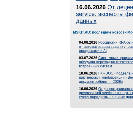
16.06.2026
От децен
service: эксперты 
данных
MSKIT.RU: последние новости Мо
04.08.2026
Российский RPA-рын
от автоматизации задач к упр
процессами и AI
03.07.2026
Системные програ
обсудили переход на отечеств
встроенных систем
18.06.2026
ГК «ЭОС» подвела и
партнерской конференции «Ве
документооборот – 2026»
16.06.2026
От децентрализован
governed self-service: эксперт
смену парадигмы на рынке дан