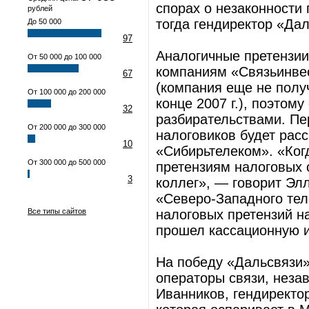
спорах о незаконности
рублей
тогда гендиректор «Да
До 50 000
97
Аналогичные претензи
От 50 000 до 100 000
компаниям «Связьинвес
67
(компания еще не полу
От 100 000 до 200 000
конце 2007 г.), поэтом
32
разбирательствами. Пе
От 200 000 до 300 000
налоговиков будет рас
10
«Сибирьтелеком». «Ког
От 300 000 до 500 000
претензиям налоговых 
3
коллег», — говорит Эл
«Северо-Западного тел
Все типы сайтов
налоговых претензий на
прошел кассационную 
На победу «Дальсвязи
операторы связи, неза
Иванников, гендиректор