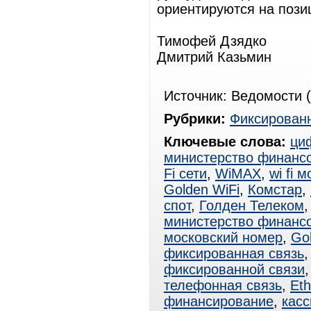
ориентируются на пози
Тимофей Дзядко
Дмитрий Казьмин
Источник: Ведомости (
Рубрики:
Фиксированн
Ключевые слова:
ци
министерство финанс
Fi сети
,
WiMAX
,
wi fi 
Golden WiFi
,
Комстар
,
спот
,
Голден Телеком
министерство финанс
московский номер
,
Go
фиксированная связь
фиксированной связи
телефонная связь
,
Eth
финансирование
,
касс