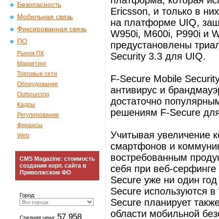
платформа, которая ис
Безопасность
Ericsson, и только в н
Мобильная связь
на платформе UIQ, защ
Фиксированная связь
W950i, M600i, P990i и 
ПО
предустановлены триал
Рынок ПК
Security 3.3 для UIQ.
Маркетинг
Торговые сети
F-Secure Mobile Securi
Оборудование
антивирус и брандмауэ
Outsourcing
достаточно популярны
Кадры
решениям F-Secure для
Регулирование
Финансы
Учитывая увеличение 
Web
смартфонов и коммуникт
востребованным продук
CMS Magazine: стоимость
создания корп. сайта в
себя при веб-серфинге 
Приволжском ФО
Secure уже ни один год
Secure используются в 
Город:
Secure планирует также
области мобильной без
57 958
Средняя цена: