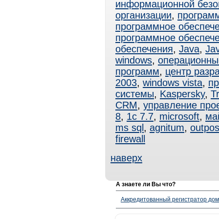
информационной безо
организации
,
програм
программное обеспеч
программное обеспеч
обеспечения
,
Java
,
Ja
windows
,
операционны
программ
,
центр разр
2003
,
windows vista
,
пр
системы
,
Kaspersky
,
T
CRM
,
управление про
8
,
1с 7.7
,
microsoft
,
ма
ms sql
,
agnitum
,
outpos
firewall
наверх
А знаете ли Вы что?
Аккредитованный регистратор до