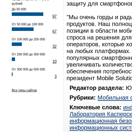
защиту для смартфоно
рублей
До 50 000
"Мы очень горды и рад
97
продуктов. Наш полно
От 50 000 до 100 000
позиции в области моб
67
спроса на решения для
От 100 000 до 200 000
операторов, которые хо
32
на любых платформах.
От 200 000 до 300 000
популярных смартфонн
10
увеличивать количест
От 300 000 до 500 000
обеспечения потребност
3
президент Mobile Soluti
Редактор раздела:
Юр
Все типы сайтов
Рубрики:
Мобильная 
Ключевые слова:
ин
Лаборатория Касперск
информационная безо
информационных сист