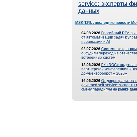
service: эксперты 
данных
MSKIT.RU: последние новости Мо
04.08.2026
Российский RPA-рын
от автоматизации задач к упр
процессами и AI
03.07.2026
Системные програ
обсудили переход на отечеств
встроенных систем
18.06.2026
ГК «ЭОС» подвела и
партнерской конференции «Ве
документооборот – 2026»
16.06.2026
От децентрализован
governed self-service: эксперт
смену парадигмы на рынке дан