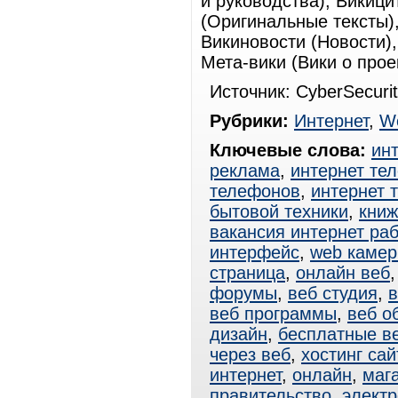
и руководства), Викици
(Оригинальные тексты)
Викиновости (Новости)
Мета-вики (Вики о прое
Источник: CyberSecurity
Рубрики:
Интернет
,
W
Ключевые слова:
ин
реклама
,
интернет те
телефонов
,
интернет 
бытовой техники
,
книж
вакансия интернет ра
интерфейс
,
web каме
страница
,
онлайн веб
форумы
,
веб студия
,
в
веб программы
,
веб о
дизайн
,
бесплатные в
через веб
,
хостинг сай
интернет
,
онлайн
,
маг
правительство
,
электр