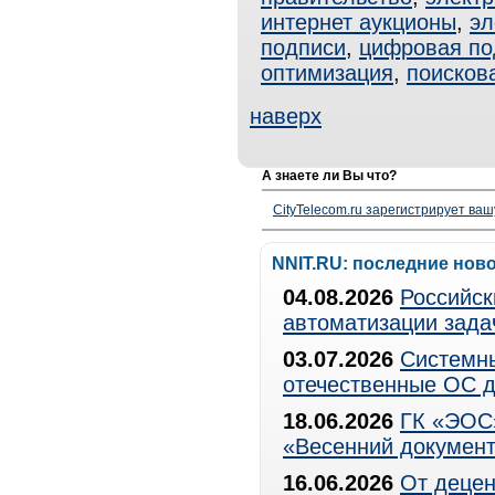
интернет аукционы
,
эл
подписи
,
цифровая по
оптимизация
,
поисков
наверх
А знаете ли Вы что?
CityTelecom.ru зарегистрирует вашу
NNIT.RU: последние нов
04.08.2026
Российск
автоматизации зада
03.07.2026
Системны
отечественные ОС д
18.06.2026
ГК «ЭОС»
«Весенний документ
16.06.2026
От децен