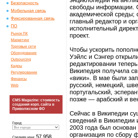
энциклопедии на англи
Безопасность
свободы информации. С
Мобильная связь
академической среды;
Фиксированная связь
главный редактор и ор
ПО
исполнительный дирек
Рынок ПК
проект.
Маркетинг
Торговые сети
Чтобы ускорить пополн
Оборудование
Уэйлс и Сэнгер открыл
Outsourcing
редактировании теперь
Кадры
Википедия получила св
Регулирование
«вики». В мае были за
Финансы
русский, немецкий, шве
Web
португальский, эсперант
позже — арабский и ве
CMS Magazine: стоимость
создания корп. сайта в
Приволжском ФО
Сейчас в Википедии су
сведений в Википедии 
Город:
2003 года был основа
организация по сбору 
57 958
Средняя цена: