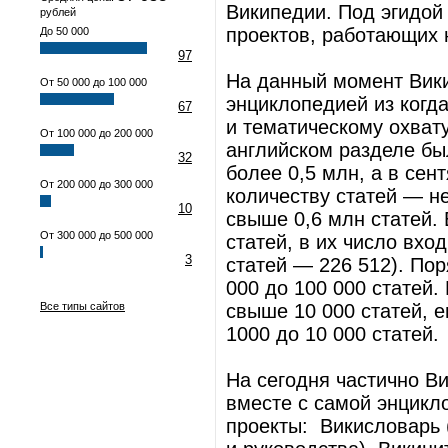
Википедии. Под эгидой
рублей
проектов, работающих н
До 50 000
97
На данный момент Вики
От 50 000 до 100 000
энциклопедией из когд
67
и тематическому охвату
От 100 000 до 200 000
английском разделе бы
32
более 0,5 млн, а в сен
От 200 000 до 300 000
количеству статей — не
10
свыше 0,6 млн статей.
От 300 000 до 500 000
статей, в их число вхо
3
статей — 226 512). Пор
000 до 100 000 статей.
Все типы сайтов
свыше 10 000 статей, 
1000 до 10 000 статей.
На сегодня частично Ви
вместе с самой энцикл
проекты: Викисловарь 