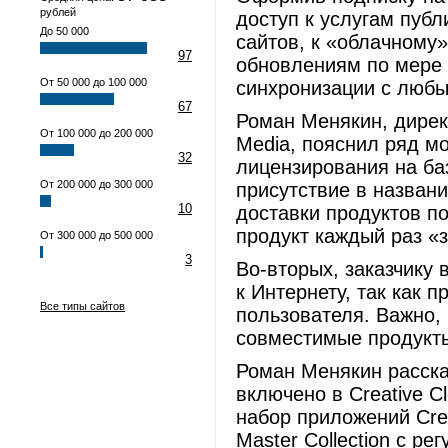
рублей
доступ к услугам пуб
До 50 000
сайтов, к «облачному
97
обновлениям по мере 
От 50 000 до 100 000
синхронизации с любы
67
Роман Менякин, директ
От 100 000 до 200 000
Media, пояснил ряд м
32
лицензирования на баз
От 200 000 до 300 000
присутствие в названи
10
доставки продуктов по
продукт каждый раз «з
От 300 000 до 500 000
3
Во-вторых, заказчику
к Интернету, так как
Все типы сайтов
пользователя. Важно, ч
совместимые продукт
Роман Менякин расска
включено в Creative C
набор приложений Crea
Master Collection с ре