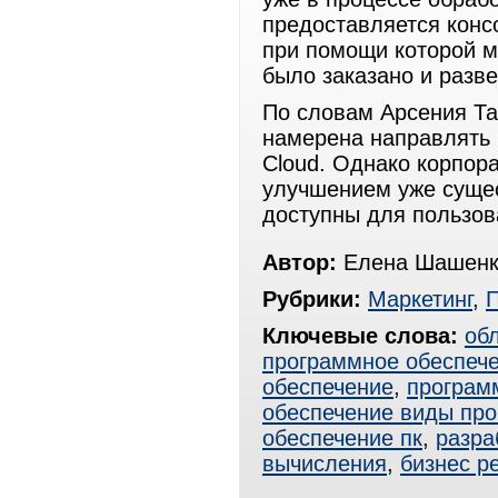
предоставляется конс
при помощи которой м
было заказано и разве
По словам Арсения Та
намерена направлять н
Cloud. Однако корпор
улучшением уже сущес
доступны для пользов
Автор:
Елена Шашенк
Рубрики:
Маркетинг
,
Ключевые слова:
об
программное обеспеч
обеспечение
,
програм
обеспечение виды про
обеспечение пк
,
разра
вычисления
,
бизнес р