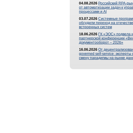
04.08.2026
Российский RPA-рын
от автоматизации задач к упр
процессами и AI
03.07.2026
Системные програ
обсудили переход на отечеств
встроенных систем
18.06.2026
ГК «ЭОС» подвела и
партнерской конференции «Ве
документооборот – 2026»
16.06.2026
От децентрализован
governed self-service: эксперт
смену парадигмы на рынке дан