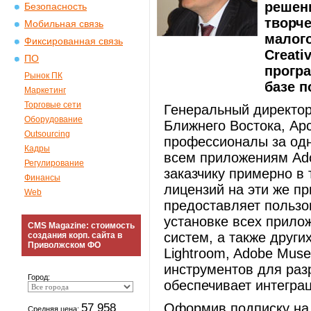
решен
Безопасность
творче
Мобильная связь
малого
Фиксированная связь
Creati
ПО
прогр
Рынок ПК
базе п
Маркетинг
Торговые сети
Генеральный директор
Оборудование
Ближнего Востока, Арс
Outsourcing
профессионалы за одн
Кадры
всем приложениям Ado
Регулирование
заказчику примерно в
Финансы
лицензий на эти же пр
Web
предоставляет пользо
установке всех прилож
CMS Magazine: стоимость
систем, а также други
создания корп. сайта в
Приволжском ФО
Lightroom, Adobe Muse
инструментов для разр
Город:
обеспечивает интегра
57 958
Оформив подписку на 
Средняя цена: