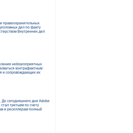
к и правоохранительных
 уголовных дел по факту
стерством Внутренних дел
упления неблагоприятных
ьзоваться контрафактным
я и сопровождающих их
я. До сегодняшнего дня Adobe
 стал третьим по счету
ам и реселлерам полный