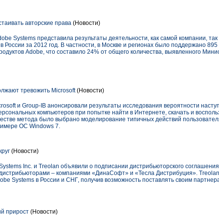
таивать авторские права
(Новости)
obe Systems представила результаты деятельности, как самой компании, та
в России за 2012 год. В частности, в Москве и регионах было поддержано 895
одуктов Adobe, что составило 24% от общего количества, выявленного Мини
жают тревожить Microsoft
(Новости)
crosoft и Group-IB анонсировали результаты исследования вероятности наст
ерсональных компьютеров при попытке найти в Интернете, скачать и воспол
честве метода было выбрано моделирование типичных действий пользовател
имере ОС Windows 7.
круг
(Новости)
Systems Inc. и Treolan объявили о подписании дистрибьюторского соглашени
 дистрибьюторами – компаниями «ДинаСофт» и «Тесла Дистрибуция». Treolan
e Systems в России и СНГ, получив возможность поставлять своим партнер
ий прирост
(Новости)