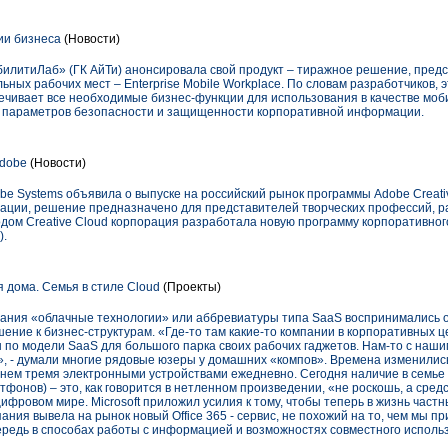
ии бизнеса
(Новости)
билитиЛаб» (ГК АйТи) анонсировала свой продукт – тиражное решение, пред
ных рабочих мест – Enterprise Mobile Workplace. По словам разработчиков,
ечивает все необходимые бизнес-функции для использования в качестве моб
 параметров безопасности и защищенности корпоративной информации.
dobe
(Новости)
be Systems объявила о выпуске на российский рынок программы Adobe Creativ
ации, решение предназначено для представителей творческих профессий, р
ходом Creative Cloud корпорация разработала новую программу корпоративно
).
ля дома. Семья в стиле Cloud
(Проекты)
етания «облачные технологии» или аббревиатуры типа SaaS воспринимались
ение к бизнес-структурам. «Где-то там какие-то компании в корпоративных ц
 по модели SaaS для большого парка своих рабочих гаджетов. Нам-то с наши
», - думали многие рядовые юзеры у домашних «компов». Времена изменились
днем тремя электронными устройствами ежедневно. Сегодня наличие в семье 
фонов) – это, как говорится в нетленном произведении, «не роскошь, а сред
ифровом мире. Microsoft приложил усилия к тому, чтобы теперь в жизнь част
ания вывела на рынок новый Office 365 - сервис, не похожий на то, чем мы п
ередь в способах работы с информацией и возможностях совместного исполь