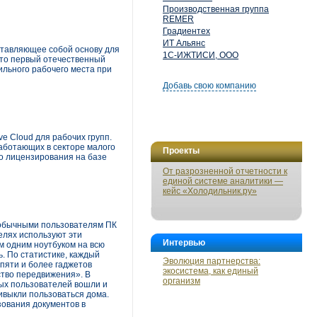
Производственная группа
REMER
Градиентех
ИТ Альянс
ставляющее собой основу для
1С-ИЖТИСИ, ООО
 это первый отечественный
ильного рабочего места при
Добавь свою компанию
e Cloud для рабочих групп.
аботающих в секторе малого
Проекты
го лицензирования на базе
От разрозненной отчетности к
единой системе аналитики —
кейс «Холодильник.ру»
 обычными пользователям ПК
елях используют эти
Интервью
м одним ноутбуком на всю
. По статистике, каждый
Эволюция партнерства:
пяти и более гаджетов
экосистема, как единый
ство передвижения». В
организм
ных пользователей вошли и
ривыкли пользоваться дома.
зования документов в