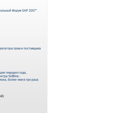
иальный Форум SAP 2007” .
регатора прав и поставщика
ев текущего года,
тра Softline -
она, более чем в три раза
ой)