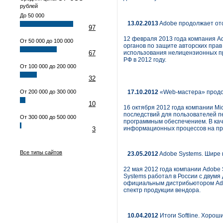
рублей
До 50 000
13.02.2013
Adobe продолжает отс
97
12 февраля 2013 года компания Ad
От 50 000 до 100 000
органов по защите авторских прав 
67
использования нелицензионных пр
РФ в 2012 году.
От 100 000 до 200 000
32
От 200 000 до 300 000
17.10.2012
«Web-мастера» продол
10
16 октября 2012 года компании Mi
последствий для пользователей п
От 300 000 до 500 000
программным обеспечением. В ка
информационных процессов на пр
3
Все типы сайтов
23.05.2012
Adobe Systems. Шире 
22 мая 2012 года компании Adobe 
Systems работал в России с двумя
официальным дистрибьютором Adob
спектр продукции вендора.
10.04.2012
Итоги Softline. Хорош