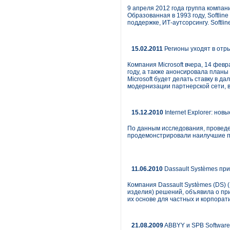
9 апреля 2012 года группа компан
Образованная в 1993 году, Softlin
поддержке, ИТ-аутсорсингу. Softl
15.02.2011
Регионы уходят в отры
Компания Microsoft вчера, 14 фев
году, а также анонсировала план
Microsoft будет делать ставку в 
модернизации партнерской сети, 
15.12.2010
Internet Explorer: н
По данным исследования, проведенно
продемонстрировали наилучшие п
11.06.2010
Dassault Systèmes пр
Компания Dassault Systèmes (DS) 
изделия) решений, объявила о пр
их основе для частных и корпора
21.08.2009
ABBYY и SPB Software