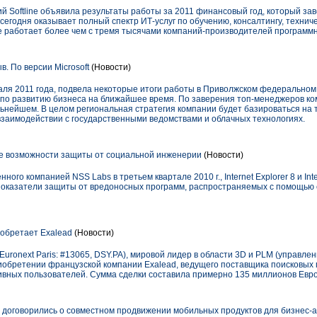
ий Softline объявила результаты работы за 2011 финансовый год, который за
e сегодня оказывает полный спектр ИТ-услуг по обучению, консалтингу, техни
ine работает более чем с тремя тысячами компаний-производителей программ
в. По версии Microsoft
(Новости)
раля 2011 года, подвела некоторые итоги работы в Приволжском федеральном
ы по развитию бизнеса на ближайшее время. По заверения топ-менеджеров ко
дальнейшем. В целом региональная стратегия компании будет базироваться на
взаимодействии с государственными ведомствами и облачных технологиях.
овые возможности защиты от социальной инженерии
(Новости)
го компанией NSS Labs в третьем квартале 2010 г., Internet Explorer 8 и Inte
оказатели защиты от вредоносных программ, распространяемых с помощью 
иобретает Exalead
(Новости)
(Euronext Paris: #13065, DSY.PA), мировой лидер в области 3D и PLM (управл
иобретении французской компании Exalead, ведущего поставщика поисковых
тивных пользователей. Сумма сделки составила примерно 135 миллионов Евро
 договорились о совместном продвижении мобильных продуктов для бизнес-