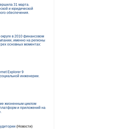
вершила 31 марта.
ческой и юридической
ного обеспечения.
 округе в 2010 финансовом
мпании, именно на регионы
 трех основных моментах:
rnet Explorer 9
социальной инженерии.
ение жизненным циклом
 платформ и приложений на
.
аудитории
(Новости)