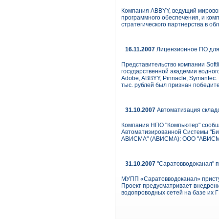
Компания ABBYY, ведущий мировой
программного обеспечения, и ком
стратегического партнерства в о
16.11.2007
Лицензионное ПО для 
Представительство компании Soft
государственной академии водного 
Adobe, ABBYY, Pinnacle, Symantec
тыс. рублей был признан победите
31.10.2007
Автоматизация складс
Компания НПО "Компьютер" сообщ
Автоматизированной Системы "Биз
АВИСМА" (АВИСМА): ООО "АВИСМА
31.10.2007
"Саратовводоканал" п
МУПП «Саратовводоканал» присту
Проект предусматривает внедрение
водопроводных сетей на базе их 