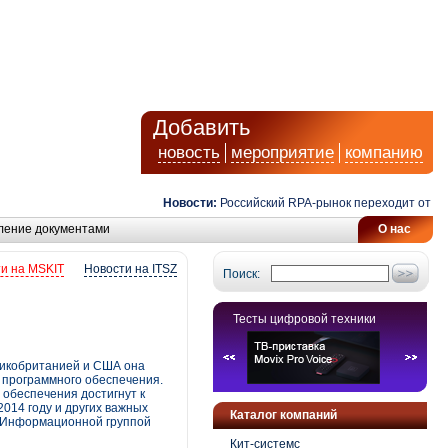
Добавить
новость
мероприятие
компанию
Новости:
Российский RPA-рынок переходит от автома
ление документами
О нас
и на MSKIT
Новости на ITSZ
Поиск:
Тесты цифровой техники
еликобританией и США она
 программного обеспечения.
 обеспечения достигнут к
014 году и других важных
Каталог компаний
й Информационной группой
Кит-системс