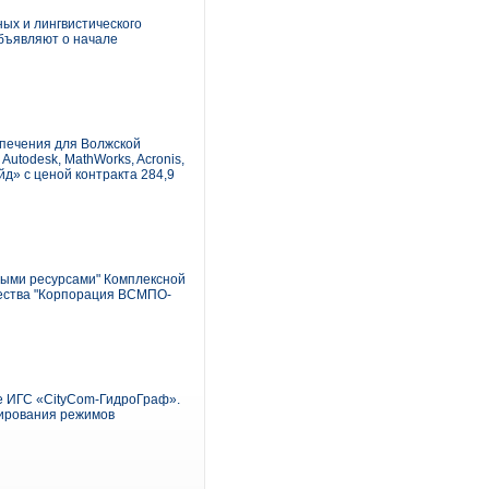
ых и лингвистического
бъявляют о начале
спечения для Волжской
Autodesk, MathWorks, Acronis,
йд» с ценой контракта 284,9
ыми ресурсами" Комплексной
щества "Корпорация ВСМПО-
е ИГС «CityCom-ГидроГраф».
лирования режимов