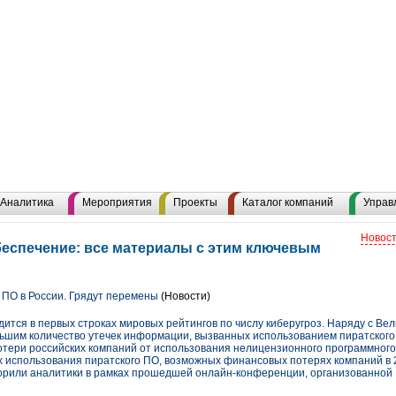
Аналитика
Мероприятия
Проекты
Каталог компаний
Управ
Новост
еспечение: все материалы с этим ключевым
ПО в России. Грядут перемены
(Новости)
ится в первых строках мировых рейтингов по числу киберугроз. Наряду с В
ольшим количество утечек информации, вызванных использованием пиратского
отери российских компаний от использования нелицензионного программного
ах использования пиратского ПО, возможных финансовых потерях компаний в 2
ворили аналитики в рамках прошедшей онлайн-конференции, организованно