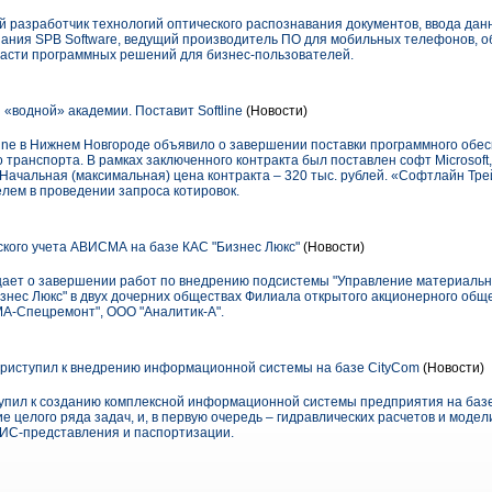
 разработчик технологий оптического распознавания документов, ввода данн
пания SPB Software, ведущий производитель ПО для мобильных телефонов, о
бласти программных решений для бизнес-пользователей.
«водной» академии. Поставит Softline
(Новости)
line в Нижнем Новгороде объявило о завершении поставки программного обе
транспорта. В рамках заключенного контракта был поставлен софт Microsoft, 
. Начальная (максимальная) цена контракта – 320 тыс. рублей. «Софтлайн Тре
лем в проведении запроса котировок.
кого учета АВИСМА на базе КАС "Бизнес Люкс"
(Новости)
ает о завершении работ по внедрению подсистемы "Управление материальн
нес Люкс" в двух дочерних обществах Филиала открытого акционерного об
-Спецремонт", ООО "Аналитик-А".
риступил к внедрению информационной системы на базе CityCom
(Новости)
пил к созданию комплексной информационной системы предприятия на баз
 целого ряда задач, и, в первую очередь – гидравлических расчетов и моде
ГИС-представления и паспортизации.