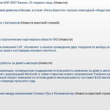
 SAP 2007 Бизнес. От первого лица.
(Новости)
аким девизом в Москве, в отеле «Ритц-Карлтон» прошел ежегодный «Индустр
я с Битриксом
(Новости короткой строкой)
стратегических партнеров в области VAS
(Новости)
я компания СНГ, объявляет о начале проведения двух тендеров по выбору аг
ра прав и поставщика игрового контента.
и работы за девять месяцев
(Новости)
нференцию, посвященную подведению итогов работы компании за девять месяц
 с корпорацией Microsoft, а также открытию нового направления Учебного цен
ный оборот компании по итогам девяти месяцев работы составил $143 милли
о периода прошлого года.
ние между компаниями Геликон Про и Роскомпьютер
(Новости короткой строк