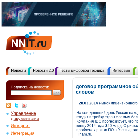
Новости
Новости 2.0
Тесты цифровой техники
Интервью
договор программное об
Подписка на новости:
словом
28.03.2014
Рынок лицензионного 
Управление
На сегодняшний день Россия наход
входит в тройку стран с самым б
документами
Компания IDC прогнозирует, что п
Интернет
концу 2014 года $20 млрд. О риск
проблемах рынка ПО в России, го
Интеграция
Finam.ru.