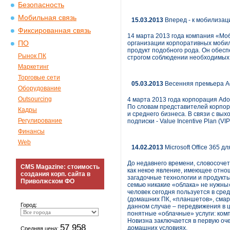
Безопасность
Мобильная связь
15.03.2013
Вперед - к мобилизац
Фиксированная связь
14 марта 2013 года компания «Мо
ПО
организации корпоративных мобиль
продукт подобного рода. Он обесп
Рынок ПК
строгом соблюдении необходимых
Маркетинг
Торговые сети
05.03.2013
Весенняя премьера A
Оборудование
Outsourcing
4 марта 2013 года корпорация Ado
По словам представителей корпор
Кадры
и среднего бизнеса. В связи с вы
Регулирование
подписки - Value Incentive Plan (VIP
Финансы
Web
14.02.2013
Microsoft Office 365 д
До недавнего времени, словосоч
CMS Magazine: стоимость
как некое явление, имеющее отнош
создания корп. сайта в
загадочные технологии и продукты
Приволжском ФО
семью никакие «облака» не нужны
человек сегодня пользуется в сре
(домашних ПК, «планшетов», смарт
Город:
данном случае – передвижения в ц
понятные «облачные» услуги: комп
Новизна заключается в первую оч
57 958
домашних условиях.
Средняя цена: