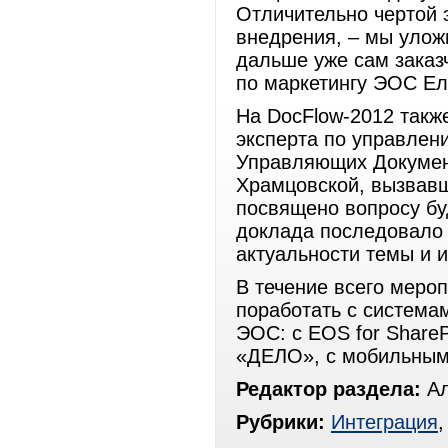
Отличительно чертой 
внедрения, – мы улож
дальше уже сам заказ
по маркетингу ЭОС Ел
На DocFlow-2012 также
эксперта по управлен
Управляющих Документ
Храмцовской, вызвавш
посвящено вопросу бу
доклада последовало 
актуальности темы и 
В течение всего меро
поработать с система
ЭОС: с EOS for ShareP
«ДЕЛО», с мобильными
Редактор раздела:
Ал
Рубрики:
Интеграция