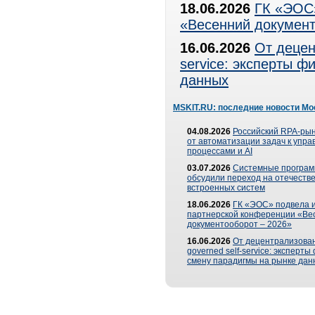
18.06.2026
ГК «ЭОС»
«Весенний документ
16.06.2026
От децен
service: эксперты 
данных
MSKIT.RU: последние новости Мо
04.08.2026
Российский RPA-рын
от автоматизации задач к упр
процессами и AI
03.07.2026
Системные програ
обсудили переход на отечеств
встроенных систем
18.06.2026
ГК «ЭОС» подвела и
партнерской конференции «Ве
документооборот – 2026»
16.06.2026
От децентрализован
governed self-service: эксперт
смену парадигмы на рынке дан