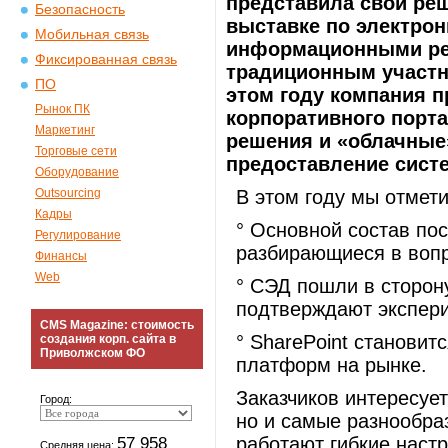
представила свои ре
Безопасность
выставке по электро
Мобильная связь
информационными рес
Фиксированная связь
традиционным участни
ПО
этом году компания п
Рынок ПК
корпоративного порта
Маркетинг
решения и «облачные»
Торговые сети
предоставление сист
Оборудование
Outsourcing
В этом году мы отмет
Кадры
° Основной состав по
Регулирование
разбирающиеся в вопр
Финансы
Web
° СЭД пошли в сторону
подтверждают экспери
CMS Magazine: стоимость
° SharePoint становит
создания корп. сайта в
Приволжском ФО
платформ на рынке.
Заказчиков интересует
Город:
но и самые разнообра
57 958
работают гибкие наст
Средняя цена: