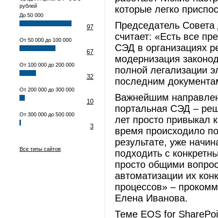
рублей
которые легко приспос
До 50 000
Председатель Совета
97
считает: «Есть все пр
От 50 000 до 100 000
СЭД в организациях р
67
модернизация законод
От 100 000 до 200 000
полной легализации э
32
последним документам
От 200 000 до 300 000
Важнейшим направлени
10
портальная СЭД – реш
От 300 000 до 500 000
лет просто привыкал к
3
время происходило п
результате, уже начин
Все типы сайтов
подходить с конкретн
просто общими вопро
автоматизации их кон
процессов» – прокомм
Елена Иванова.
Теме EOS for SharePo