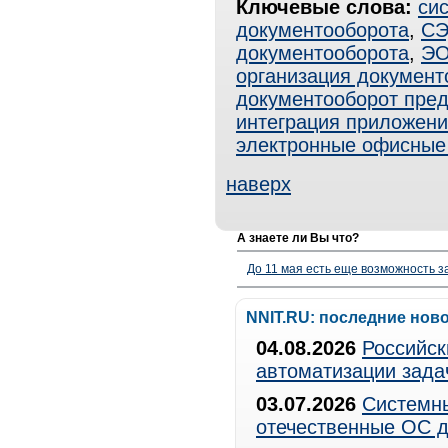
Ключевые слова:
си
документооборота
,
С
документооборота
,
Э
организация документ
документооборот пре
интеграция приложен
электронные офисные
наверх
А знаете ли Вы что?
До 11 мая есть еще возможность з
NNIT.RU: последние нов
04.08.2026
Российск
автоматизации зада
03.07.2026
Системны
отечественные ОС д