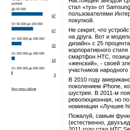
Настоящей звездой ср
рублей
стал «туз» от Samsun
До 50 000
пользователями Интер
97
покупкой.
От 50 000 до 100 000
Не секрет, что устрой
67
на друга. Вот и моде
От 100 000 до 200 000
дизайн» с 25 процент
32
корпоративного стиля
От 200 000 до 300 000
смартфон HTC, позици
10
«женский», - своей эл
От 300 000 до 500 000
участников народного
3
В 2010 году американ
поколением iPhone, к
Все типы сайтов
шустрее. В 2011-м по
революционная, но по
номинации «Лучшее hi
Пожалуй, самым функ
(естественно, двухъяд
2011 году стал HTC Se