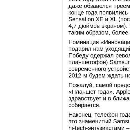
даже обзавелся преем
конце года появились
Sensation XE и XL (п
4,7 дюймов экраном).
таким образом, более
Номинация «Инновация
подарил нам уходящий
Победу одержал рево
планшетофон) Samsun
современного устройст
2012-м будем ждать 
Пожалуй, самой предс
«Планшет года». Apple
здравствует и в ближ
собирается.
Наконец, телефон год
это знаменитый Samsu
hi-tech-энтузиастами 