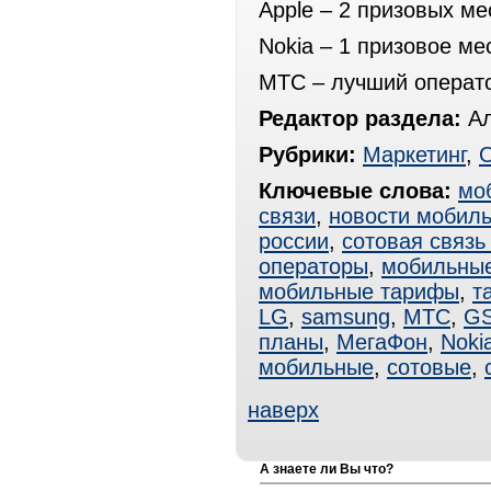
Apple – 2 призовых ме
Nokia – 1 призовое ме
МТС – лучший операто
Редактор раздела:
Ал
Рубрики:
Маркетинг
,
Ключевые слова:
мо
связи
,
новости мобиль
россии
,
сотовая связь
операторы
,
мобильные
мобильные тарифы
,
т
LG
,
samsung
,
МТС
,
G
планы
,
МегаФон
,
Noki
мобильные
,
сотовые
,
наверх
А знаете ли Вы что?