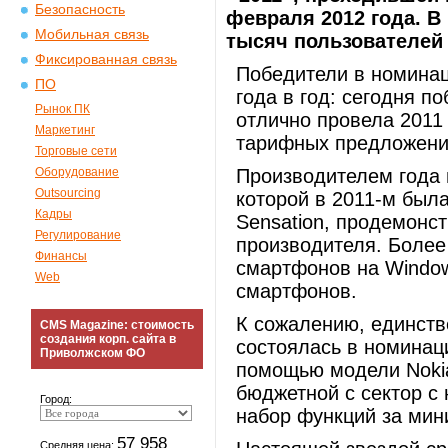
Безопасность
февраля 2012 года. В
Мобильная связь
тысяч пользователей 
Фиксированная связь
Победители в номинац
ПО
года в год: сегодня п
Рынок ПК
отлично провела 2011
Маркетинг
тарифных предложений
Торговые сети
Оборудование
Производителем года 
Outsourcing
которой в 2011-м был
Кадры
Sensation, продемонс
Регулирование
производителя. Более
Финансы
смартфонов на Window
Web
смартфонов.
К сожалению, единств
CMS Magazine: стоимость
создания корп. сайта в
состоялась в номинац
Приволжском ФО
помощью модели Nokia
бюджетной с сектор с
Город:
набор функций за мин
57 958
Средняя цена: