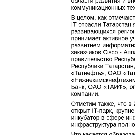
области развития и в
коммуникационных тех
В целом, как отмечают
IT-отрасли Татарстан
развивающихся регион
принимает активное у
развитием информатиз
заказчиков Cisco - Ап
правительство Респуб
Республики Татарстан
«Татнефть», ОАО «Та
«Нижнекамскнефтехим
Банк, ОАО «ТАИФ», оп
компании.
Отметим также, что в 
открыт IT-парк, крупн
инкубатор в сфере ин
инфраструктура полно
Что касается образов