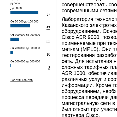
рублей
совершенствовать сво
До 50 000
современными сетями 
97
Лаборатория технологи
От 50 000 до 100 000
Казанского электроте
67
оборудованием. Основ
От 100 000 до 200 000
Cisco ASR 9000, поз
32
применяемые при техн
меткам (MPLS). Они т
От 200 000 до 300 000
тестирования разрабо
10
сеть. Для испытания 
От 300 000 до 500 000
сложных тарифных пл
3
ASR 1000, обеспечив
различных услуг и со
Все типы сайтов
информации. Кроме то
оборудованием, необх
процесса передачи да
магистральную сети в
был открыт при участ
партнера Cisco.