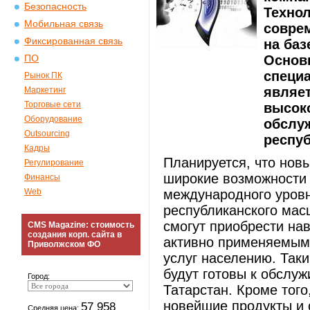
Безопасность
Техно
Мобильная связь
совре
Фиксированная связь
на баз
Основн
ПО
специа
Рынок ПК
являет
Маркетинг
Торговые сети
высок
Оборудование
обслуж
Outsourcing
респуб
Кадры
Планируется, что нов
Регулирование
широкие возможности 
Финансы
Web
международного уровн
республиканского мас
смогут приобрести на
CMS Magazine: стоимость
создания корп. сайта в
активно применяемым
Приволжском ФО
услуг населению. Так
будут готовы к обслу
Город:
Татарстан. Кроме того
новейшие продукты и 
57 958
Средняя цена: