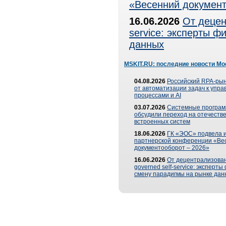
«Весенний документ
16.06.2026
От децен
service: эксперты 
данных
MSKIT.RU: последние новости Мо
04.08.2026
Российский RPA-рын
от автоматизации задач к упр
процессами и AI
03.07.2026
Системные програ
обсудили переход на отечеств
встроенных систем
18.06.2026
ГК «ЭОС» подвела и
партнерской конференции «Ве
документооборот – 2026»
16.06.2026
От децентрализован
governed self-service: эксперт
смену парадигмы на рынке дан