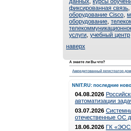
данных
,
курсы обучен
фиксированная связь
оборудование Cisco
,
м
оборудование
,
телеко
телекоммуникационно
услуги
,
учебный центр
наверх
А знаете ли Вы что?
Аккредитованный регистратор до
NNIT.RU: последние нов
04.08.2026
Российск
автоматизации зада
03.07.2026
Системны
отечественные ОС д
18.06.2026
ГК «ЭОС»