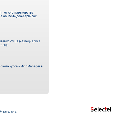
гического партнерства.
а online-видео-сервисах
ектами: PMEA («Специалист
ов»).
бного курса «MindManager в
язательна