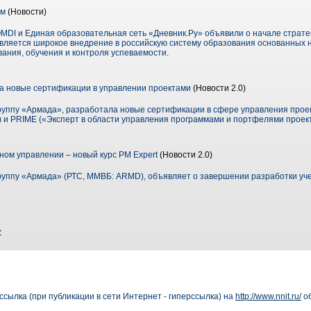
ом
(Новости)
MDI и Единая образовательная сеть «Дневник.Ру» объявили о начале страте
вляется широкое внедрение в российскую систему образования основанных н
ания, обучения и контроля успеваемости.
а новые сертификации в управлении проектами
(Новости 2.0)
группу «Армада», разработала новые сертификации в сфере управления про
 и PRIME («Эксперт в области управления программами и портфелями проект
ном управлении – новый курс PM Expert
(Новости 2.0)
группу «Армада» (РТС, ММВБ: ARMD), объявляет о завершении разработки уче
>
сылка (при публикации в сети Интернет - гиперссылка) на
http://www.nnit.ru/
об