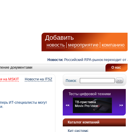
Добавить
новость
мероприятие
компанию
Новости:
Российский RPA-рынок переходит от автома
ление документами
О нас
и на MSKIT
Новости на ITSZ
Поиск:
Тесты цифровой техники
еперь ИТ-специалисты могут
и.
Каталог компаний
Кит-системс