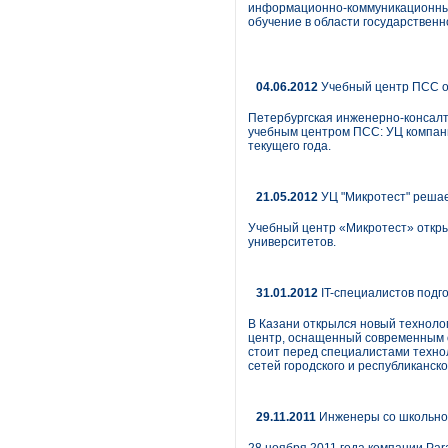
информационно-коммуникационные
обучение в области государственн
04.06.2012
Учебный центр ПСС о
Петербургская инженерно-консалт
учебным центром ПСС: УЦ компани
текущего года.
21.05.2012
УЦ "Микротест" реша
Учебный центр «Микротест» откры
университетов.
31.01.2012
IT-специалистов подг
В Казани открылся новый технолог
центр, оснащенный современным о
стоит перед специалистами техно
сетей городского и республиканск
29.11.2011
Инженеры со школьно