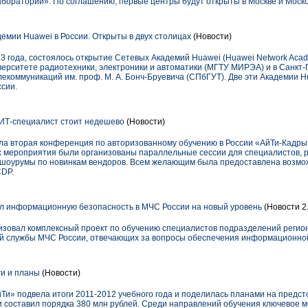
абораторий». По соглашению, первые центры будут открыты в Москве и Моско
мии Huawei в России. Открыты в двух столицах
(Новости)
3 года, состоялось открытие Сетевых Академий Huawei (Huawei Network Aca
верситете радиотехники, электроники и автоматики (МГТУ МИРЭА) и в Санкт
екоммуникаций им. проф. М. А. Бонч-Бруевича (СПбГУТ). Две эти Академии H
сии.
Т-специалист стоит недешево
(Новости)
шла вторая конференция по авторизованному обучению в России «АйТи-Кадры
ах мероприятия были организованы параллельные сессии для специалистов,
ыты шоурумы по новинкам вендоров. Всем желающим была предоставлена возм
CDP.
л информационную безопасность в МЧС России на новый уровень
(Новости 2.
зовал комплексный проект по обучению специалистов подразделений регио
й службы МЧС России, отвечающих за вопросы обеспечения информационной
и и планы
(Новости)
йТи» подвела итоги 2011-2012 учебного года и поделилась планами на предст
 составил порядка 380 млн рублей. Среди направлений обучения ключевое 