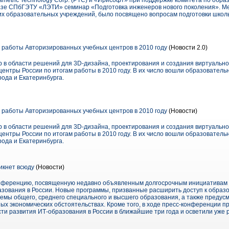
ametric Technology Corp. (PTC) и «Ирисофт» при поддержке комитета по обр
базе СПбГЭТУ «ЛЭТИ» семинар «Подготовка инженеров нового поколения». М
х образовательных учреждений, было посвящено вопросам подготовки школь
и работы Авторизированных учебных центров в 2010 году
(Новости 2.0)
р в области решений для 3D-дизайна, проектирования и создания виртуально
ентры России по итогам работы в 2010 году. В их число вошли образователь
ода и Екатеринбурга.
и работы Авторизированных учебных центров в 2010 году
(Новости)
р в области решений для 3D-дизайна, проектирования и создания виртуально
ентры России по итогам работы в 2010 году. В их число вошли образователь
ода и Екатеринбурга.
икнет всюду
(Новости)
онференцию, посвященную недавно объявленным долгосрочным инициативам 
зования в России. Новые программы, призванные расширить доступ к образ
темы общего, среднего специального и высшего образования, а также предус
ых экономических обстоятельствах. Кроме того, в ходе пресс-конференции п
асти развития ИТ-образования в России в ближайшие три года и осветили уже