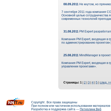
08.09.2011
Не кнутом, но пряник
7 сентября 2011 года компания CO
Основной целью сотрудничества я
современных технологий преподав
31.08.2011
PM Expert разработал
Компания PM Expert, входящая в 
по администрированию проектов»)
25.08.2011
MindManager в проект
Компания PM Expert, входящая в 
управлении проектами».
Страницы:
1
|
2
|
3
|
4
|
5
|
след. >
Copyright . Все права защищены
При полном или частичном использовании материалов с
Разработка и поддержка сайта —
Петерлинк Веб