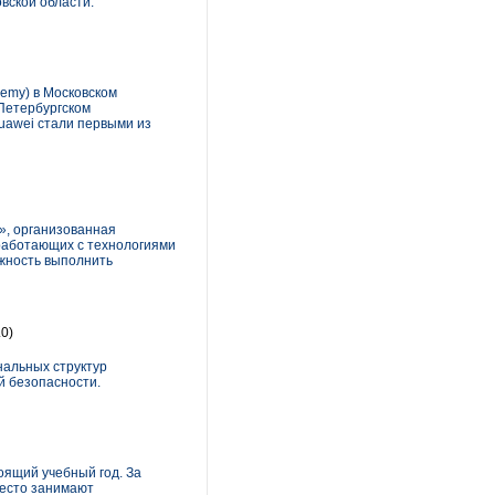
вской области.
demy) в Московском
-Петербургском
uawei стали первыми из
», организованная
 работающих с технологиями
ожность выполнить
0)
нальных структур
 безопасности.
оящий учебный год. За
место занимают