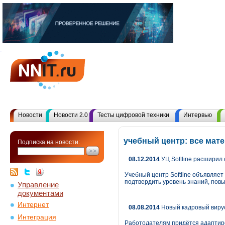
Новости
Новости 2.0
Тесты цифровой техники
Интервью
учебный центр: все мат
Подписка на новости:
08.12.2014
УЦ Softline расширил
Учебный центр Softline объявляе
подтвердить уровень знаний, пов
Управление
документами
Интернет
08.08.2014
Новый кадровый вирус
Интеграция
Работодателям придётся адаптир