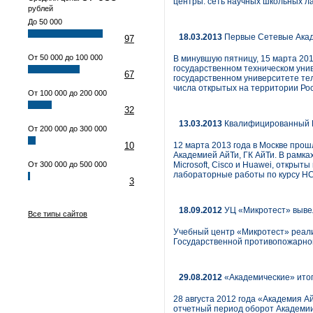
центры: сеть научных школьных л
рублей
До 50 000
18.03.2013
Первые Сетевые Акаде
97
От 50 000 до 100 000
В минувшую пятницу, 15 марта 201
государственном техническом уни
67
государственном университете тел
числа открытых на территории Рос
От 100 000 до 200 000
32
13.03.2013
Квалифицированный И
От 200 000 до 300 000
10
12 марта 2013 года в Москве про
Академией АйТи, ГК АйТи. В рамк
От 300 000 до 500 000
Microsoft, Cisco и Huawei, откр
лабораторные работы по курсу H
3
18.09.2012
УЦ «Микротест» выве
Все типы сайтов
Учебный центр «Микротест» реали
Государственной противопожарно
29.08.2012
«Академические» итог
28 августа 2012 года «Академия А
отчетный период оборот Академии