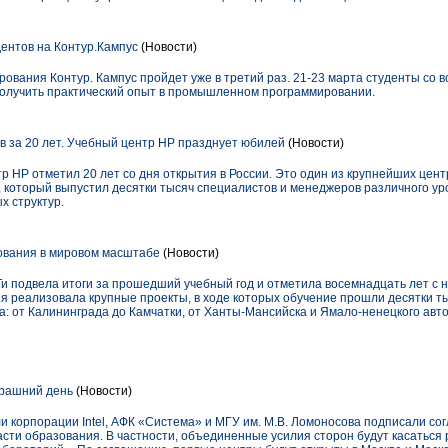
ентов на Контур.Кампус
(Новости)
ания Контур. Кампус пройдет уже в третий раз. 21-23 марта студенты со вс
получить практический опыт в промышленном программировании.
в за 20 лет. Учебный центр HP празднует юбилей
(Новости)
р HP отметил 20 лет со дня открытия в России. Это один из крупнейших цент
 который выпустил десятки тысяч специалистов и менеджеров различного ур
х структур.
вания в мировом масштабе
(Новости)
Ти подвела итоги за прошедший учебный год и отметила восемнадцать лет с 
ия реализовала крупные проекты, в ходе которых обучение прошли десятки т
: от Калининграда до Камчатки, от Ханты-Мансийска и Ямало-ненецкого авто
ерашний день
(Новости)
и корпорации Intel, АФК «Система» и МГУ им. М.В. Ломоносова подписали со
асти образования. В частности, объединенные усилия сторон будут касатьс