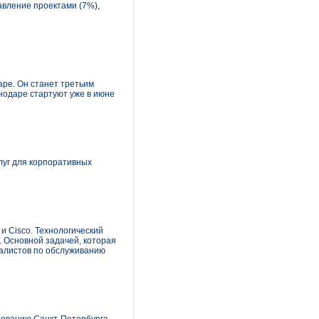
вление проектами (7%),
ре. Он станет третьим
нодаре стартуют уже в июне
луг для корпоративных
и Cisco. Технологический
 Основной задачей, которая
иалистов по обслуживанию