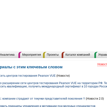
Аналитика
Мероприятия
Проекты
Каталог компаний
Управ
Новост
ериалы с этим ключевым словом
 сеть центров тестирования Pearson VUE
(Новости)
т о расширении сети центров тестирования Pearson VUE на территории РФ. Т
ысить квалификацию, получить международный сертификат в 10 городах Росси
: компании страдают от текучки представителей поколения Y
(Новости 2.0)
овать принципы управления и мотивации под молодых специалистов