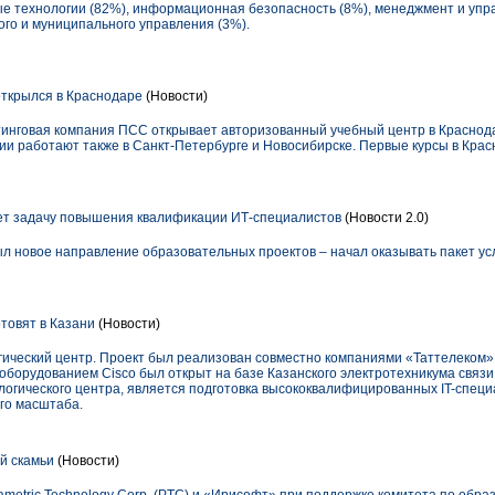
 технологии (82%), информационная безопасность (8%), менеджмент и упра
ого и муниципального управления (3%).
ткрылся в Краснодаре
(Новости)
инговая компания ПСС открывает авторизованный учебный центр в Краснода
и работают также в Санкт-Петербурге и Новосибирске. Первые курсы в Крас
ет задачу повышения квалификации ИТ-специалистов
(Новости 2.0)
л новое направление образовательных проектов – начал оказывать пакет ус
отовят в Казани
(Новости)
ический центр. Проект был реализован совместно компаниями «Таттелеком» 
борудованием Cisco был открыт на базе Казанского электротехникума связи.
логического центра, является подготовка высококвалифицированных IT-спец
ого масштаба.
й скамьи
(Новости)