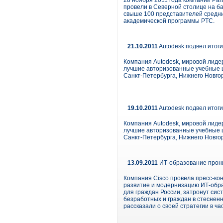
28 ноября 2011 года компании Par
провели в Северной столице на 
свыше 100 представителей средни
академической программы PTC.
21.10.2011
Autodesk подвел итог
Компания Autodesk, мировой лиде
лучшие авторизованные учебные ц
Санкт-Петербурга, Нижнего Новгор
19.10.2011
Autodesk подвел итог
Компания Autodesk, мировой лиде
лучшие авторизованные учебные ц
Санкт-Петербурга, Нижнего Новгор
13.09.2011
ИТ-образование прон
Компания Cisco провела пресс-к
развитие и модернизацию ИТ-обра
для граждан России, затронут сис
безработных и граждан в стесненн
рассказали о своей стратегии в ч