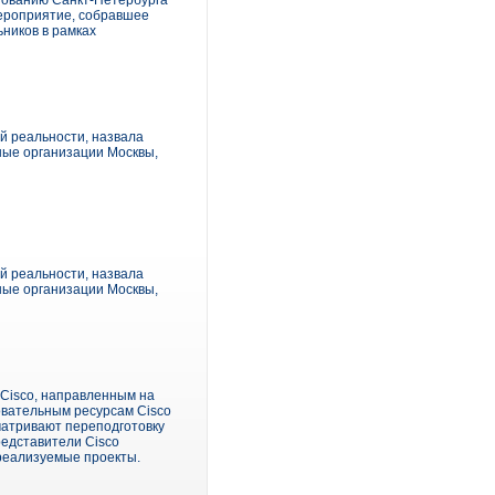
азованию Санкт-Петербурга
ероприятие, собравшее
ников в рамках
й реальности, назвала
ные организации Москвы,
й реальности, назвала
ные организации Москвы,
Cisco, направленным на
овательным ресурсам Cisco
матривают переподготовку
редставители Cisco
 реализуемые проекты.