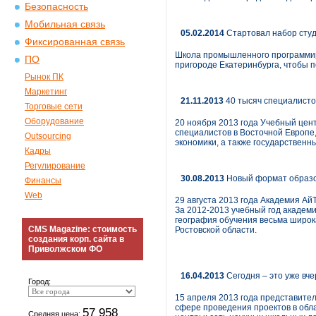
Безопасность
Мобильная связь
05.02.2014
Стартовал набор студ
Фиксированная связь
Школа промышленного программиров
ПО
пригороде Екатеринбурга, чтобы 
Рынок ПК
Маркетинг
21.11.2013
40 тысяч специалисто
Торговые сети
Оборудование
20 ноября 2013 года Учебный цент
специалистов в Восточной Европе,
Outsourcing
экономики, а также государственны
Кадры
Регулирование
30.08.2013
Новый формат образо
Финансы
Web
29 августа 2013 года Академия Ай
За 2012-2013 учебный год академ
география обучения весьма широка
CMS Magazine: стоимость
Ростовской области.
создания корп. сайта в
Приволжском ФО
16.04.2013
Сегодня – это уже вч
Город:
15 апреля 2013 года представител
сфере проведения проектов в обл
57 958
Средняя цена: