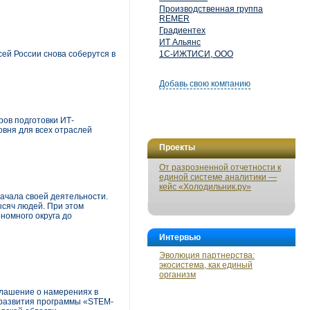
Производственная группа
REMER
Градиентех
ИТ Альянс
ей России снова соберутся в
1С-ИЖТИСИ, ООО
Добавь свою компанию
ров подготовки ИТ-
овня для всех отраслей
Проекты
От разрозненной отчетности к
единой системе аналитики —
кейс «Холодильник.ру»
начала своей деятельности.
ысяч людей. При этом
номного округа до
Интервью
Эволюция партнерства:
экосистема, как единый
организм
глашение о намерениях в
я развития программы «STEM-