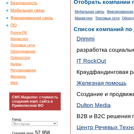
Отобрать компании 
Безопасность
Мобильная связь
Мобильная связь
Фиксированная 
Фиксированная связь
Маркетинг
Торговые сети
Обору
ПО
Список компаний по
Рынок ПК
Drimmi
Маркетинг
Торговые сети
разработка социаль
Оборудование
Outsourcing
IT RockOut
Кадры
Регулирование
Краудфандинговая р
Финансы
Железная помощь
Web
Создание и продвиж
CMS Magazine: стоимость
создания корп. сайта в
Dulton Media
Приволжском ФО
B2B и B2C решения 
Город:
Центр Речевых Техн
57 958
Средняя цена: