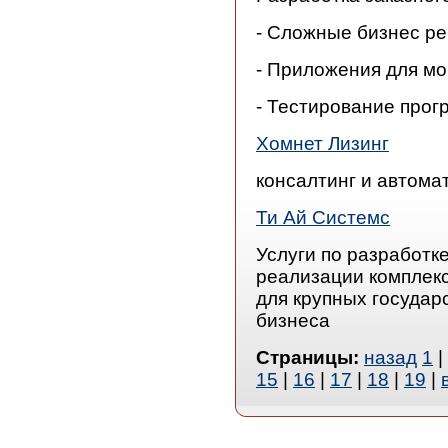
- Сложные бизнес р
- Приложения для мо
- Тестирование прог
Хомнет Лизинг
консалтинг и автома
Ти Ай Системс
Услуги по разработк
реализации комплек
для крупных государ
бизнеса
Страницы:
назад
1
|
15
|
16
|
17
|
18
|
19
|