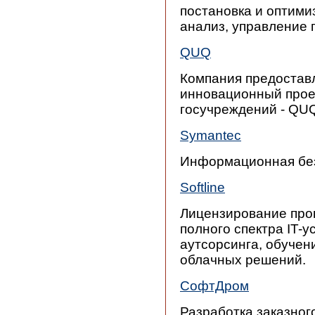
постановка и оптими
анализ, управление 
QUQ
Компания предостав
инновационный проек
госучреждений - QU
Symantec
Информационная бе
Softline
Лицензирование про
полного спектра IT-у
аутсорсинга, обучен
облачных решений.
СофтДром
Разработка заказног