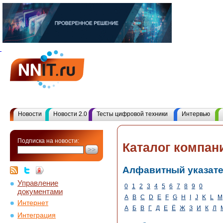
Новости
Новости 2.0
Тесты цифровой техники
Интервью
Подписка на новости:
Каталог компан
Алфавитный указат
Управление
0
1
2
3
4
5
6
7
8
9
0
документами
A
B
C
D
E
F
G
H
I
J
K
L
M
Интернет
А
Б
В
Г
Д
Е
Ё
Ж
З
И
К
Л
Интеграция