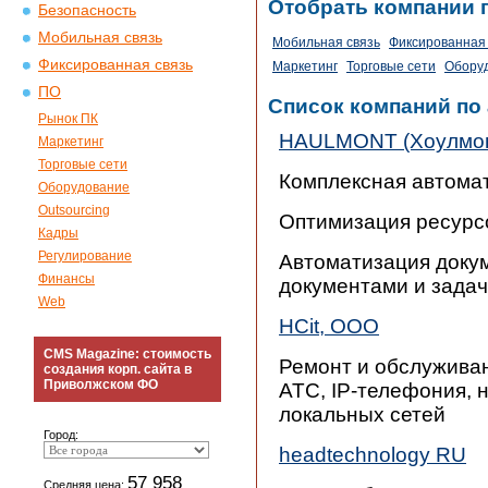
Отобрать компании 
Безопасность
Мобильная связь
Мобильная связь
Фиксированная 
Фиксированная связь
Маркетинг
Торговые сети
Обору
ПО
Список компаний по
Рынок ПК
HAULMONT (Хоулмо
Маркетинг
Торговые сети
Комплексная автома
Оборудование
Outsourcing
Оптимизация ресурс
Кадры
Регулирование
Автоматизация доку
Финансы
документами и зада
Web
HCit, ООО
CMS Magazine: стоимость
Ремонт и обслуживан
создания корп. сайта в
Приволжском ФО
АТС, IP-телефония, 
локальных сетей
Город:
headtechnology RU
57 958
Средняя цена: