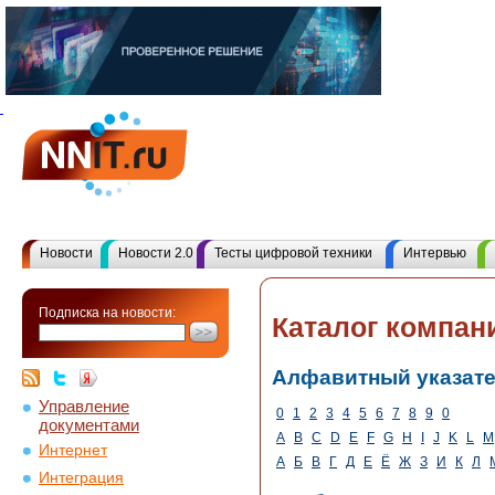
Новости
Новости 2.0
Тесты цифровой техники
Интервью
Подписка на новости:
Каталог компан
Алфавитный указат
Управление
0
1
2
3
4
5
6
7
8
9
0
документами
A
B
C
D
E
F
G
H
I
J
K
L
M
Интернет
А
Б
В
Г
Д
Е
Ё
Ж
З
И
К
Л
Интеграция