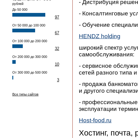
- Дистрибуция реше
рублей
До 50 000
- Консалтинговые ус
97
- Обучение специал
От 50 000 до 100 000
67
HENDZ holding
От 100 000 до 200 000
широкий спектр услу
32
самообслуживания:
От 200 000 до 300 000
10
- сервисное обслужи
сетей разного типа 
От 300 000 до 500 000
3
- продажа банкомат
и другого специализ
Все типы сайтов
- профессиональные
эксплуатации термин
Host-food.ru
Хостинг, почта,