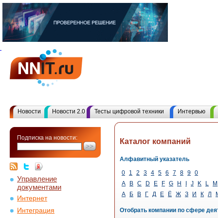
Новости
Новости 2.0
Тесты цифровой техники
Интервью
Подписка на новости:
Каталог компаний
Алфавитный указатель
0
1
2
3
4
5
6
7
8
9
0
Управление
A
B
C
D
E
F
G
H
I
J
K
L
M
документами
А
Б
В
Г
Д
Е
Ё
Ж
З
И
К
Л
Интернет
Интеграция
Отобрать компании по сфере дея