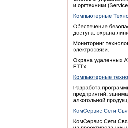
и оргтехники (Servic
Компьютерные Техно
Обеспечение безопас
доступа, охрана лини
Мониторинг техноло
электросвязи.
Охрана удаленных А
FTTx
Компьютерные техно
Разработа программ
предприятий, заним
алкогольной продукц
КомСервис Сети Свя
КомСервис Сети Свя
на проектировании и