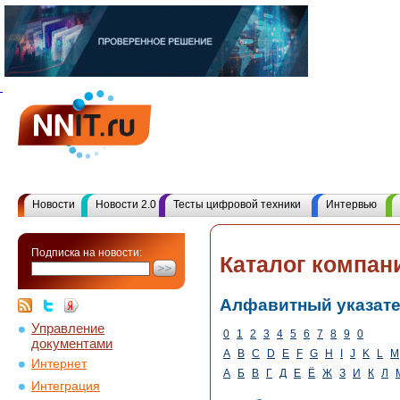
Новости
Новости 2.0
Тесты цифровой техники
Интервью
Подписка на новости:
Каталог компан
Алфавитный указат
Управление
0
1
2
3
4
5
6
7
8
9
0
документами
A
B
C
D
E
F
G
H
I
J
K
L
M
Интернет
А
Б
В
Г
Д
Е
Ё
Ж
З
И
К
Л
Интеграция