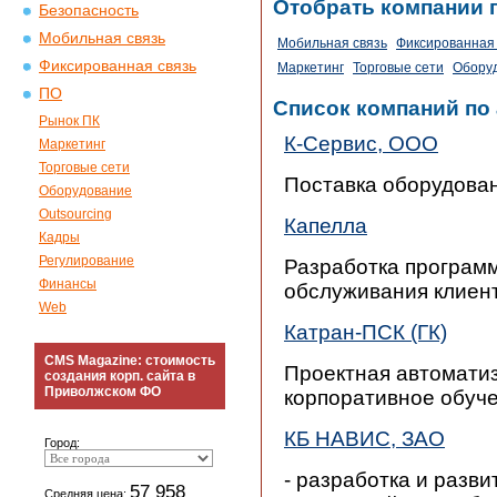
Отобрать компании 
Безопасность
Мобильная связь
Мобильная связь
Фиксированная 
Фиксированная связь
Маркетинг
Торговые сети
Обору
ПО
Список компаний по
Рынок ПК
К-Сервис, ООО
Маркетинг
Торговые сети
Поставка оборудова
Оборудование
Outsourcing
Капелла
Кадры
Регулирование
Разработка програм
Финансы
обслуживания клиен
Web
Катран-ПСК (ГК)
CMS Magazine: стоимость
Проектная автоматиз
создания корп. сайта в
Приволжском ФО
корпоративное обучен
КБ НАВИС, ЗАО
Город:
- разработка и разв
57 958
Средняя цена: