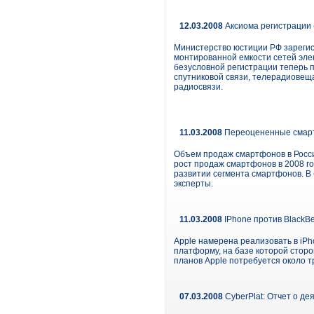
12.03.2008
Аксиома регистрации
Министерство юстиции РФ зарегис
монтированной емкости сетей элек
безусловной регистрации теперь 
спутниковой связи, телерадиовеща
радиосвязи.
11.03.2008
Переоцененные смарт
Объем продаж смартфонов в России
рост продаж смарт­фонов в 2008 г
развитии сегмента смартфонов. В
эксперты.
11.03.2008
IPhone против BlackBe
Apple намерена реализовать в iPho
платформу, на базе которой сторо
планов Apple потребуется около т
07.03.2008
CyberPlat: Отчет о де