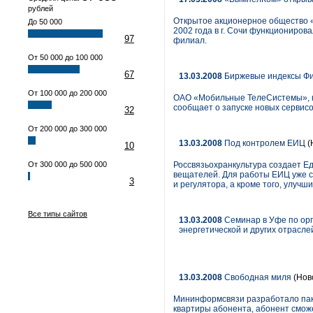
рублей
Открытое акционерное общество 
До 50 000
2002 года в г. Сочи функциониро
97
филиал.
От 50 000 до 100 000
67
13.03.2008
Биржевые индексы Ф
От 100 000 до 200 000
ОАО «Мобильные ТелеСистемы», кр
сообщает о запуске новых сервис
32
От 200 000 до 300 000
13.03.2008
Под контролем ЕИЦ
(
10
От 300 000 до 500 000
Россвязьохранкультура создает Е
вещателей. Для работы ЕИЦ уже с
3
и регулятора, а кроме того, улучш
Все типы сайтов
13.03.2008
Семинар в Уфе по орг
энергетической и других отрас
13.03.2008
Свободная миля
(Нов
Мининформсвязи разработало пакет
квартиры абонента, абонент смож