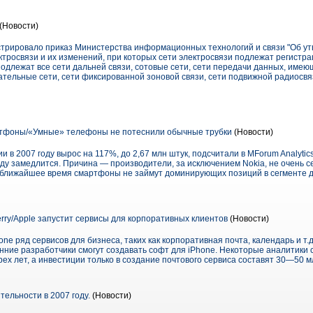
(Новости)
трировало приказ Министерства информационных технологий и связи "Об у
тросвязи и их изменений, при которых сети электросвязи подлежат регистра
подлежат все сети дальней связи, сотовые сети, сети передачи данных, им
тельные сети, сети фиксированной зоновой связи, сети подвижной радиосвя
фоны/«Умные» телефоны не потеснили обычные трубки
(Новости)
 в 2007 году вырос на 117%, до 2,67 млн штук, подсчитали в MForum Analytic
оду замедлится. Причина — производители, за исключением Nokia, не очень 
 ближайшее время смартфоны не займут доминирующих позиций в сегменте д
rry/Apple запустит сервисы для корпоративных клиентов
(Новости)
ne ряд сервисов для бизнеса, таких как корпоративная почта, календарь и т.д
нние разработчики смогут создавать софт для iPhone. Некоторые аналитики 
рех лет, а инвестиции только в создание почтового сервиса составят 30—50 м
ятельности в 2007 году.
(Новости)