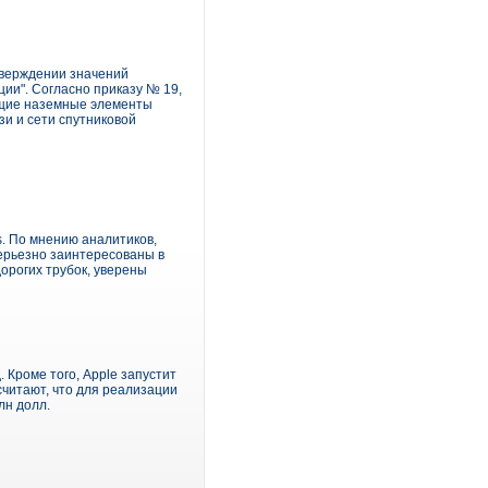
тверждении значений
ции". Согласно приказу № 19,
еющие наземные элементы
зи и сети спутниковой
s. По мнению аналитиков,
серьезно заинтересованы в
орогих трубок, уверены
. Кроме того, Apple запустит
считают, что для реализации
лн долл.