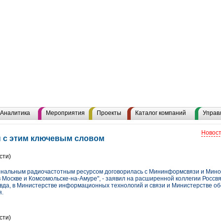
Аналитика
Мероприятия
Проекты
Каталог компаний
Управ
Новост
ы с этим ключевым словом
сти)
ональным радиочастотным ресурсом договорилась с Мининформсвязи и Мин
в Москве и Комсомольске-на-Амуре", - заявил на расширенной коллегии Росс
вда, в Министерстве информационных технологий и связи и Министерстве о
я.
сти)