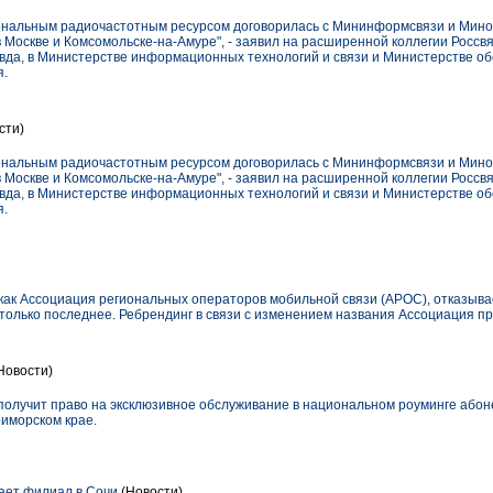
ональным радиочастотным ресурсом договорилась с Мининформсвязи и Мин
в Москве и Комсомольске-на-Амуре", - заявил на расширенной коллегии Росс
вда, в Министерстве информационных технологий и связи и Министерстве о
я.
сти)
ональным радиочастотным ресурсом договорилась с Мининформсвязи и Мин
в Москве и Комсомольске-на-Амуре", - заявил на расширенной коллегии Росс
вда, в Министерстве информационных технологий и связи и Министерстве о
я.
 как Ассоциация региональных операторов мобильной связи (АРОС), отказыва
только последнее. Ребрендинг в связи с изменением названия Ассоциация п
Новости)
олучит право на эксклюзивное обслуживание в национальном роуминге або
риморском крае.
ет филиал в Сочи
(Новости)