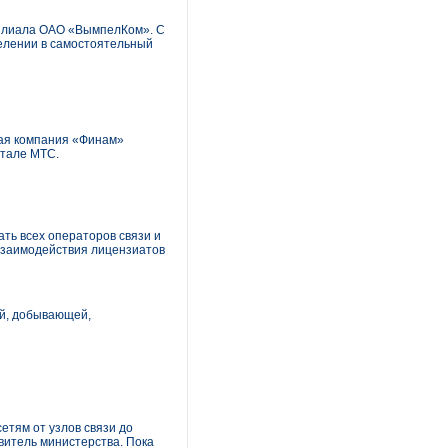
филиала ОАО «ВымпелКом». С
делении в самостоятельный
ная компания «Финам»
ртале МТС.
ть всех операторов связи и
взаимодействия лицензиатов
ой, добывающей,
етям от узлов связи до
витель министерства. Пока