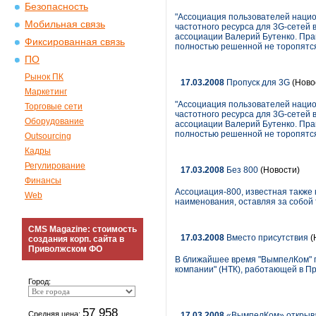
Безопасность
"Ассоциация пользователей наци
Мобильная связь
частотного ресурса для 3G-сетей 
ассоциации Валерий Бутенко. Пра
Фиксированная связь
полностью решенной не торопятс
ПО
Рынок ПК
17.03.2008
Пропуск для 3G
(Ново
Маркетинг
"Ассоциация пользователей наци
Торговые сети
частотного ресурса для 3G-сетей 
Оборудование
ассоциации Валерий Бутенко. Пра
полностью решенной не торопятс
Outsourcing
Кадры
Регулирование
17.03.2008
Без 800
(Новости)
Финансы
Ассоциация-800, известная также
Web
наименования, оставляя за собой 
CMS Magazine: стоимость
17.03.2008
Вместо присутствия
(
создания корп. сайта в
Приволжском ФО
В ближайшее время "ВымпелКом" п
компании" (НТК), работающей в П
Город:
57 958
Средняя цена:
17.03.2008
«ВымпелКом» открыва