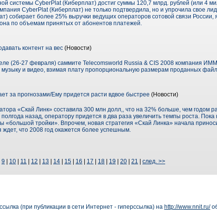
ой системы CyberPlat (Киберплат) достиг суммы 120,7 млрд. рублей (или 4 
мпания CyberPlat (Киберплат) не только подтвердила, но и упрочила свое л
лат) собирает более 25% выручки ведущих операторов сотовой связи России,
она по объемам принятых от абонентов платежей.
авать контент на вес
(Новости)
ле (26-27 февраля) саммите Telecomsworld Russia & CIS 2008 компания ИМ
музыку и видео, взимая плату пропорциональную размерам проданных файло
ает за прогнозами/Ему придется расти вдвое быстрее
(Новости)
ратора «Скай Линк» составила 300 млн долл,, что на 32% больше, чем годом 
олгода назад, оператору придется в два раза увеличить темпы роста. Пока
ы «большой тройки». Впрочем, новая стратегия «Скай Линка» начала приноси
я ждет, что 2008 год окажется более успешным.
|
9
|
10
|
11
|
12
|
13
|
14
|
15
|
16
|
17
|
18
|
19
|
20
|
21
|
след. >>
сылка (при публикации в сети Интернет - гиперссылка) на
http://www.nnit.ru/
об