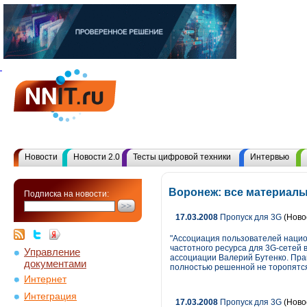
Новости
Новости 2.0
Тесты цифровой техники
Интервью
Воронеж: все материал
Подписка на новости:
17.03.2008
Пропуск для 3G
(Ново
"Ассоциация пользователей наци
частотного ресурса для 3G-сетей 
Управление
ассоциации Валерий Бутенко. Пра
документами
полностью решенной не торопятс
Интернет
Интеграция
17.03.2008
Пропуск для 3G
(Ново