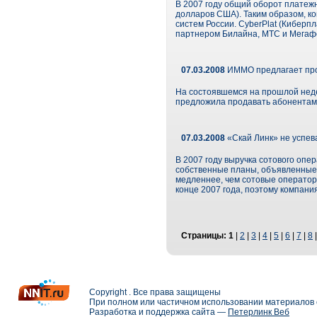
В 2007 году общий оборот платежн
долларов США). Таким образом, ко
систем России. CyberPlat (Киберп
партнером Билайна, МТС и Мегаф
07.03.2008
ИММО предлагает прод
На состоявшемся на прошлой неде
предложила продавать абонентам 
07.03.2008
«Скай Линк» не успев
В 2007 году выручка сотового опе
собственные планы, объявленные п
медленнее, чем сотовые оператор
конце 2007 года, поэтому компани
Страницы:
1
|
2
|
3
|
4
|
5
|
6
|
7
|
8
Copyright . Все права защищены
При полном или частичном использовании материалов с
Разработка и поддержка сайта —
Петерлинк Веб