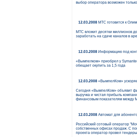
выбор оператора возможен только 
12.03.2008
МТС готовится к Оли
МТС вложит десятки миллионов до
заработать на сдаче каналов в ар
12.03.2008
Информацию под кон
«Вымпелком» приобрел у Symantec
обещает окупить за 1,5 года
12.03.2008
«ВымпелКом» ускоряет
Сегодня «ВымпелКом» объявит фин
выручка и чистая прибыль компан
финансовым показателям между 
12.03.2008
Автомат для абонент
Российский сотовый оператор "М
собственных офисах продаж. С по
проекта оператор провел тендеры