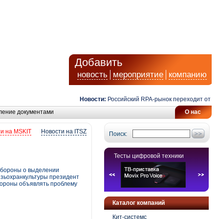
Добавить
новость
мероприятие
компанию
Новости:
Российский RPA-рынок переходит от автома
ление документами
О нас
и на MSKIT
Новости на ITSZ
Поиск:
Тесты цифровой техники
обороны о выделении
вязьохранкультуры президент
бороны объявлять проблему
Каталог компаний
Кит-системс