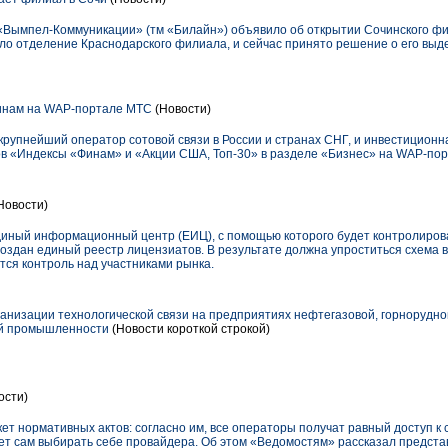
«Вымпел-Коммуникации» (тм «Билайн») объявило об открытии Сочинского 
вало отделение Краснодарского филиала, и сейчас принято решение о его вы
инам на WAP-портале МТС
(Новости)
упнейший оператор сотовой связи в России и странах СНГ, и инвестицион
ов «Индексы «Финам» и «Акции США, Топ-30» в разделе «Бизнес» на WAP-по
Новости)
диный информационный центр (ЕИЦ), с помощью которого будет контролирова
оздан единый реестр лицензиатов. В результате должна упроститься схема 
ится контроль над участниками рынка.
анизации технологической связи на предприятиях нефтегазовой, горнорудн
лей промышленности
(Новости короткой строкой)
ости)
 нормативных актов: согласно им, все операторы получат равный доступ к с
ет сам выбирать себе провайдера. Об этом «Ведомостям» рассказал предста