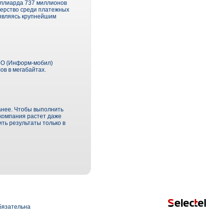
миллиарда 737 миллионов
идерство среди платежных
 являясь крупнейшим
МО (Информ-мобил)
в в мегабайтах.
ранее. Чтобы выполнить
 компания растет даже
ть результаты только в
язательна