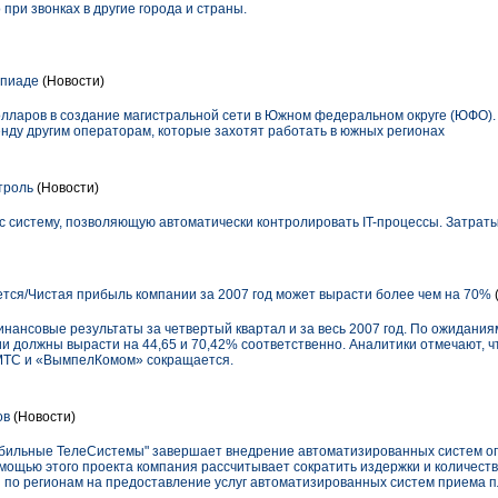
при звонках в другие города и страны.
мпиаде
(Новости)
лларов в создание магистральной сети в Южном федеральном округе (ЮФО).
енду другим операторам, которые захотят работать в южных регионах
троль
(Новости)
 систему, позволяющую автоматически контролировать IT-процессы. Затраты
ся/Чистая прибыль компании за 2007 год может вырасти более чем на 70%
ансовые результаты за четвертый квартал и за весь 2007 год. По ожиданиям
ии должны вырасти на 44,65 и 70,42% соответственно. Аналитики отмечают, 
МТС и «ВымпелКомом» сокращается.
ов
(Новости)
обильные ТелеСистемы" завершает внедрение автоматизированных систем оп
мощью этого проекта компания рассчитывает сократить издержки и количеств
 по регионам на предоставление услуг автоматизированных систем приема 