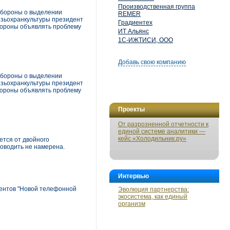
Производственная группа
обороны о выделении
REMER
вязьохранкультуры президент
Градиентех
бороны объявлять проблему
ИТ Альянс
1С-ИЖТИСИ, ООО
Добавь свою компанию
обороны о выделении
вязьохранкультуры президент
бороны объявлять проблему
Проекты
От разрозненной отчетности к
единой системе аналитики —
кейс «Холодильник.ру»
ется от двойного
роводить не намерена.
Интервью
нентов "Новой телефонной
Эволюция партнерства:
экосистема, как единый
организм