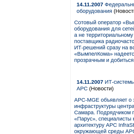
14.11.2007
Федеральны
оборудования
(Новост
Сотовый оператор «Вы
оборудования для сете
а не территориальному
поставщика радиочасто
ИТ-решений сразу на в
«ВымпелКома» надеется
прозрачным и добиться
14.11.2007
ИТ-системы
APC
(Новости)
APC-MGE объявляет о 
инфраструктуры центра
Самара. Подрядчиком п
«Парус», специалисты 
архитектуру APC InfraS
окружающей среды APC