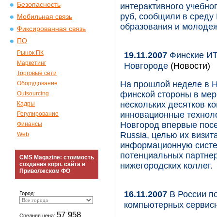
Безопасность
интерактивного учебно
руб, сообщили в сред
Мобильная связь
образования и молодеж
Фиксированная связь
ПО
Рынок ПК
19.11.2007
Финские ИТ
Маркетинг
Новгороде
(Новости)
Торговые сети
На прошлой неделе в 
Оборудование
финской стороны в мер
Outsourcing
нескольких десятков к
Кадры
инновационные техноло
Регулирование
Новгород впервые посе
Финансы
Russia, целью их визи
Web
информационную систем
потенциальных партнер
CMS Magazine: стоимость
создания корп. сайта в
нижегородских коллег.
Приволжском ФО
16.11.2007
В России п
Город:
компьютерных сервис
57 958
Средняя цена: