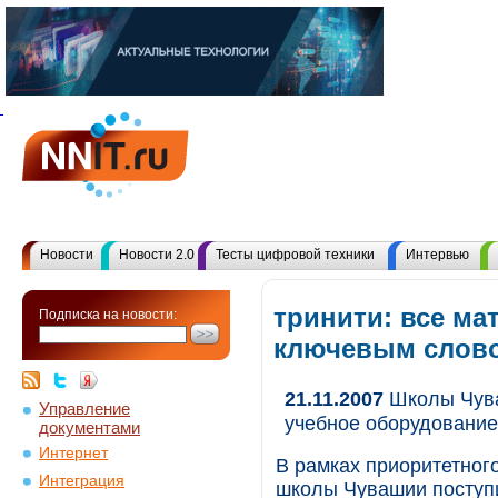
Новости
Новости 2.0
Тесты цифровой техники
Интервью
тринити: все ма
Подписка на новости:
ключевым слов
21.11.2007
Школы Чува
Управление
учебное оборудование
документами
Интернет
В рамках приоритетног
Интеграция
школы Чувашии поступи