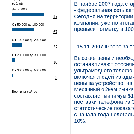
В ноябре 2007 года ст
рублей
- федеральная сеть ав
До 50 000
Сегодня на территории
97
компании, уже по итога
От 50 000 до 100 000
превысит отметку в 100
67
От 100 000 до 200 000
15.11.2007
iPhone за т
32
От 200 000 до 300 000
Высокие цены и необхо
10
останавливают россиян
ультрамодного телефон
От 300 000 до 500 000
включая людей из адми
3
цены за устройство, на
Месячный объем рынка 
Все типы сайтов
составляет минимум $1
поставки телефона из 
статистические показат
с начала года нелегал
10%.