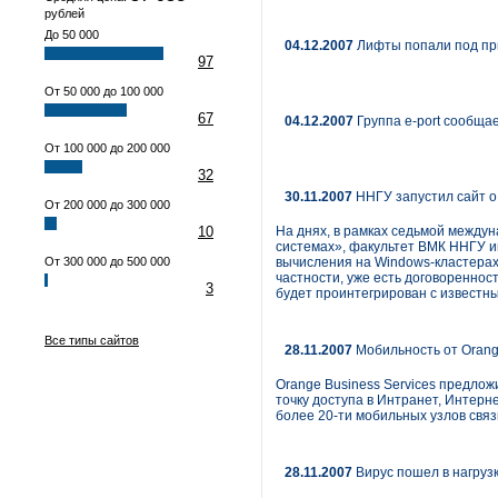
рублей
До 50 000
04.12.2007
Лифты попали под пр
97
От 50 000 до 100 000
67
04.12.2007
Группа e-port сообща
От 100 000 до 200 000
32
30.11.2007
ННГУ запустил сайт о 
От 200 000 до 300 000
10
На днях, в рамках седьмой межд
системах», факультет ВМК ННГУ 
От 300 000 до 500 000
вычисления на Windows-кластерах
частности, уже есть договореннос
3
будет проинтегрирован с известными
Все типы сайтов
28.11.2007
Мобильность от Orange
Orange Business Services предло
точку доступа в Интранет, Интерн
более 20-ти мобильных узлов связ
28.11.2007
Вирус пошел в нагруз