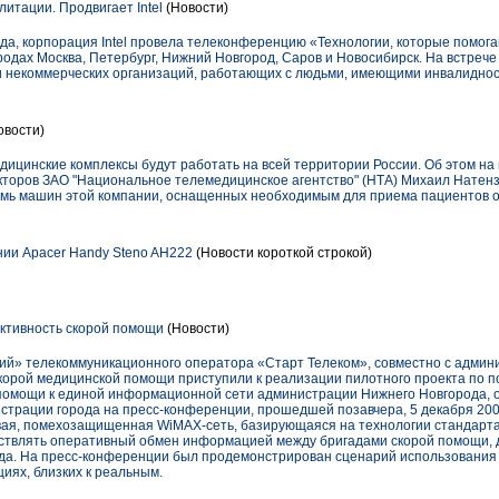
итации. Продвигает Intel
(Новости)
ода, корпорация Intel провела телеконференцию «Технологии, которые помог
одах Москва, Петербург, Нижний Новгород, Саров и Новосибирск. На встрече
ли некоммерческих организаций, работающих с людьми, имеющими инвалиднос
овости)
ицинские комплексы будут работать на всей территории России. Об этом на
кторов ЗАО "Национальное телемедицинское агентство" (НТА) Михаил Натензо
емь машин этой компании, оснащенных необходимым для приема пациентов 
нии Apacer Handy Steno AH222
(Новости короткой строкой)
тивность скорой помощи
(Новости)
кий» телекоммуникационного оператора «Старт Телеком», совместно с админ
скорой медицинской помощи приступили к реализации пилотного проекта по 
 помощи к единой информационной сети администрации Нижнего Новгорода, 
страции города на пресс-конференции, прошедшей позавчера, 5 декабря 2007
вая, помехозащищенная WiMAX-сеть, базирующаяся на технологии стандарт
ствлять оперативный обмен информацией между бригадами скорой помощи, 
да. На пресс-конференции был продемонстрирован сценарий использования
иях, близких к реальным.