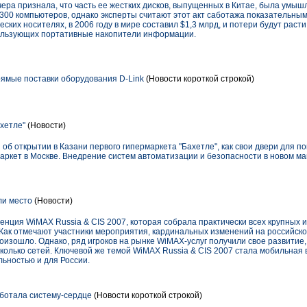
ера признала, что часть ее жестких дисков, выпущенных в Китае, была умыш
 300 компьютеров, однако эксперты считают этот акт саботажа показательны
ских носителях, в 2006 году в мире составил $1,3 млрд, и потери будут рас
спользующих портативные накопители информации.
ямые поставки оборудования D-Link
(Новости короткой строкой)
хетле"
(Новости)
 об открытии в Казани первого гипермаркета "Бахетле", как свои двери для 
маркет в Москве. Внедрение систем автоматизации и безопасности в новом м
и место
(Новости)
нция WiMAX Russia & CIS 2007, которая собрала практически всех крупных и
 Как отмечают участники мероприятия, кардинальных изменений на российск
зошло. Однако, ряд игроков на рынке WiMAX-услуг получили свое развитие, 
олько сетей. Ключевой же темой WiMAX Russia & CIS 2007 стала мобильная 
льностью и для России.
аботала систему-сердце
(Новости короткой строкой)