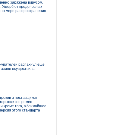
ленно заражена вирусом.
м. Ущерб от вредоносных
ти по мере распространения
покупателей распахнул еще
агазине осуществила
гроков и поставщиков
ом рынке со времен
и кроме того, в ближайшее
версия этого стандарта