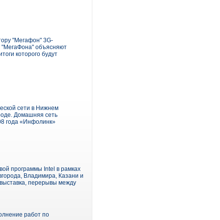
тору "Мегафон" 3G-
и "МегаФона" объясняют
тоги которого будут
еской сети в Нижнем
роде. Домашняя сеть
08 года «Инфолинк»
ой программы Intel в рамках
вгорода, Владимира, Казани и
 выставка, перерывы между
олнение работ по