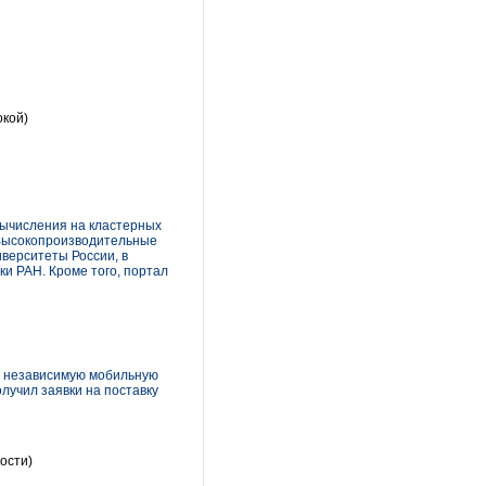
окой)
ычисления на кластерных
«Высокопроизводительные
верситеты России, в
и РАН. Кроме того, портал
 – независимую мобильную
лучил заявки на поставку
ости)