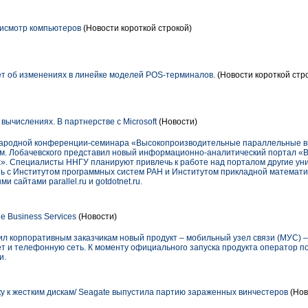
исмотр компьютеров
(Новости короткой строкой)
ет об изменениях в линейке моделей POS-терминалов.
(Новости короткой стр
вычислениях. В партнерстве с Microsoft
(Новости)
ународной конференции-семинара «Высокопроизводительные параллельные в
им. Лобачевского представил новый информационно-аналитический портал 
». Специалисты ННГУ планируют привлечь к работе над порталом другие уни
ть с Институтом программных систем РАН и Институтом прикладной математик
 сайтами parallel.ru и gotdotnet.ru.
 Business Services
(Новости)
жил корпоративным заказчикам новый продукт – мобильный узел связи (МУС)
ет и телефонную сеть. К моменту официального запуска продукта оператор по
и.
ку к жестким дискам/ Seagate выпустила партию зараженных винчестеров
(Нов