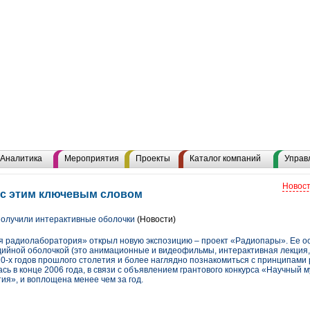
Аналитика
Мероприятия
Проекты
Каталог компаний
Управ
Новост
 с этим ключевым словом
олучили интерактивные оболочки
(Новости)
 радиолаборатория» открыл новую экспозицию – проект «Радиопары». Ее осо
йной оболочкой (это анимационные и видеофильмы, интерактивная лекция, 
20-х годов прошлого столетия и более наглядно познакомиться с принципами
сь в конце 2006 года, в связи с объявлением грантового конкурса «Научный м
ия», и воплощена менее чем за год.