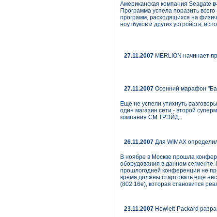
Американская компания Seagate вч
Программа успела поразить всего
программ, расходящихся на физиче
ноутбуков и других устройств, и
27.11.2007
MERLION начинает пр
27.11.2007
Осенний марафон "Ба
Еще не успели утихнуть разговоры
один магазин сети - второй супер
компания СМ ТРЭЙД.
26.11.2007
Для WiMAX определил
В ноябре в Москве прошла конфере
оборудования в данном сегменте.
прошлогодней конференции не прои
время должны стартовать еще неск
(802.16e), которая становится реа
23.11.2007
Hewlett-Packard разр