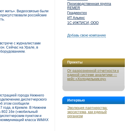
Производственная группа
REMER
ают жить». Видеосвязью были
Градиентех
 присутствовали российские
ИТ Альянс
ть.
1С-ИЖТИСИ, ООО
Добавь свою компанию
 встрече с журналистами
н. Сейчас на Урале, в
оборудованием.
Проекты
От разрозненной отчетности к
единой системе аналитики —
кейс «Холодильник.ру»
истрацией города Нижнего
подключению диспетчерского
Интервью
об этом сообщили
 года, в Кремле. В Нижнем
Эволюция партнерства:
а 802.16е («мобильный
экосистема, как единый
диспетчерским пунктом и
организм
 коммуникаций класса WiMAX