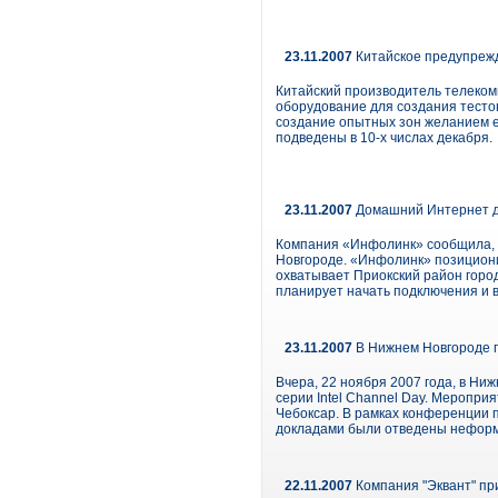
23.11.2007
Китайское предупреж
Китайский производитель телеком
оборудование для создания тесто
создание опытных зон желанием е
подведены в 10-х числах декабря.
23.11.2007
Домашний Интернет д
Компания «Инфолинк» сообщила, ч
Новгороде. «Инфолинк» позициони
охватывает Приокский район горо
планирует начать подключения и в
23.11.2007
В Нижнем Новгороде п
Вчера, 22 ноября 2007 года, в Ни
серии Intel Channel Day. Меропри
Чебоксар. В рамках конференции 
докладами были отведены неформа
22.11.2007
Компания "Эквант" пр