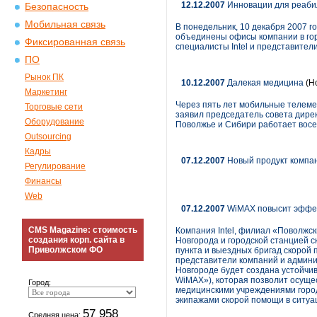
12.12.2007
Инновации для реабил
Безопасность
Мобильная связь
В понедельник, 10 декабря 2007 г
объединены офисы компании в гор
Фиксированная связь
специалисты Intel и представите
ПО
Рынок ПК
10.12.2007
Далекая медицина
(Н
Маркетинг
Через пять лет мобильные телемед
Торговые сети
заявил председатель совета дире
Оборудование
Поволжье и Сибири работает вос
Outsourcing
Кадры
07.12.2007
Новый продукт компа
Регулирование
Финансы
Web
07.12.2007
WiMAX повысит эффек
CMS Magazine: стоимость
Компания Intel, филиал «Поволжс
создания корп. сайта в
Новгорода и городской станцией 
Приволжском ФО
пункта и выездных бригад скорой
представители компаний и админи
Новгороде будет создана устойчи
WiMAX»), которая позволит осуще
Город:
медицинскими учреждениями горо
экипажами скорой помощи в ситуац
57 958
Средняя цена: