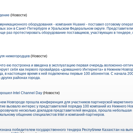
дение
(Новости)
муникационного оборудования - компания Huawei - поставил сотовому опера
вых зон в Санкт-Петербурге и Уральском Федеральном округе. Представител
ще раз протестировать оборудование поставщиков, участвующих в тендере, и
ля нижегородцев
(Новости)
то ею построена и введена в эксплуатацию первая очередь волоконно-оптич
рует себя как первого провайдера «домашнего Интернета» в Нижнем Новго
да, в настоящее время к ней подключены первые 100 абонентов. С начала 20
 других районах города.
рошел Intel Channel Day
(Новости)
жнем Новгороде прошла конференция для участников партнерской маркетингов
ятие вызвало интерес у представителей порядка 100 компаний из Нижнего Но
прозвучало несколько докладов представителей вендора, прошла небольшая
льному общению специалистов Intel и компаний-партнеров.
изнана победителем государственного тендера Республики Казахстан на вып