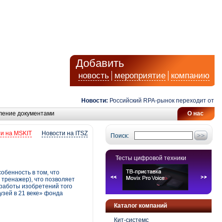
Добавить
новость
мероприятие
компанию
Новости:
Российский RPA-рынок переходит от автом
ление документами
О нас
и на MSKIT
Новости на ITSZ
Поиск:
Тесты цифровой техники
бенность в том, что
тренажер), что позволяет
 работы изобретений того
узей в 21 веке» фонда
Каталог компаний
Кит-системс