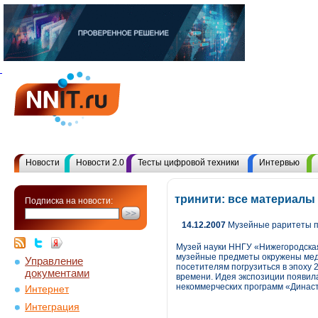
Новости
Новости 2.0
Тесты цифровой техники
Интервью
тринити: все материалы
Подписка на новости:
14.12.2007
Музейные раритеты п
Музей науки ННГУ «Нижегородская
музейные предметы окружены меди
Управление
посетителям погрузиться в эпоху 
документами
времени. Идея экспозиции появила
некоммерческих программ «Династ
Интернет
Интеграция