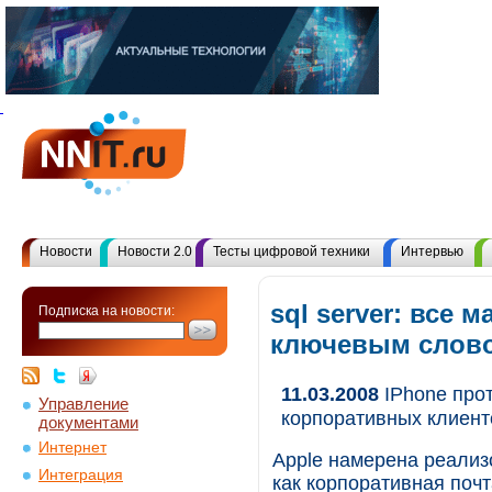
Новости
Новости 2.0
Тесты цифровой техники
Интервью
sql server: все 
Подписка на новости:
ключевым слов
11.03.2008
IPhone прот
Управление
корпоративных клиент
документами
Интернет
Apple намерена реализо
Интеграция
как корпоративная почта