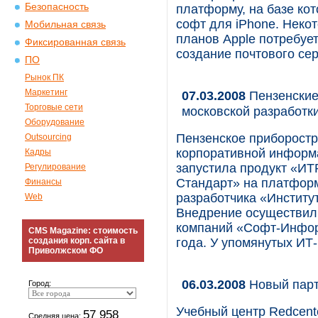
Безопасность
платформу, на базе кот
софт для iPhone. Неко
Мобильная связь
планов Apple потребует
Фиксированная связь
создание почтового се
ПО
Рынок ПК
Маркетинг
07.03.2008
Пензенские
Торговые сети
московской разработк
Оборудование
Пензенское приборостр
Outsourcing
корпоративной информ
Кадры
запустила продукт «ИТ
Регулирование
Стандарт» на платформ
Финансы
разработчика «Институ
Web
Внедрение осуществил 
компаний «Софт-Информ
CMS Magazine: стоимость
создания корп. сайта в
года. У упомянутых ИТ
Приволжском ФО
06.03.2008
Новый парт
Город:
Учебный центр Redcent
57 958
Средняя цена: