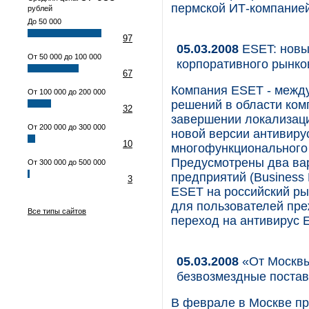
пермской ИТ-компание
рублей
До 50 000
97
05.03.2008
ESET: новы
От 50 000 до 100 000
корпоративного рынков
67
Компания ESET - между
От 100 000 до 200 000
решений в области ком
32
завершении локализаци
От 200 000 до 300 000
новой версии антивиру
10
многофункционального 
Предусмотрены два вар
От 300 000 до 500 000
предприятий (Business 
3
ESET на российский ры
для пользователей пр
Все типы сайтов
переход на антивирус 
05.03.2008
«От Москвы
безвозмездные поста
В феврале в Москве пр