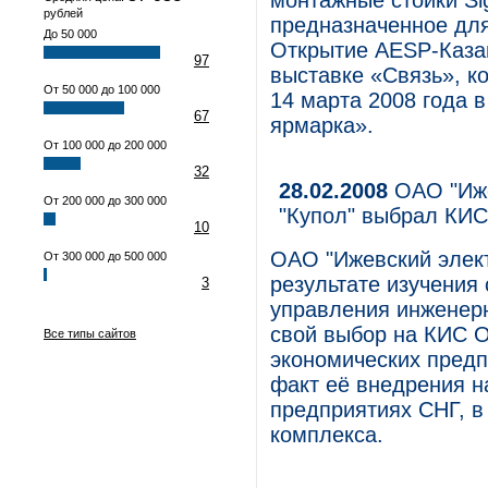
монтажные стойки Si
рублей
предназначенное для
До 50 000
Открытие AESP-Казан
97
выставке «Связь», ко
От 50 000 до 100 000
14 марта 2008 года 
67
ярмарка».
От 100 000 до 200 000
32
28.02.2008
ОАО "Иже
От 200 000 до 300 000
"Купол" выбрал КИС
10
ОАО "Ижевский элект
От 300 000 до 500 000
результате изучения
3
управления инженер
свой выбор на КИС O
Все типы сайтов
экономических предп
факт её внедрения 
предприятиях СНГ, в
комплекса.