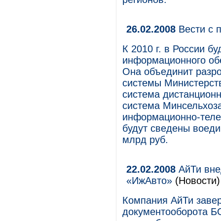
26.02.2008
Вести с 
К 2010 г. в России б
информационного об
Она объединит разр
системы Министерства
система дистанционн
система Минсельхоза
информационно-теле
будут сведены воеди
млрд руб.
22.02.2008
АйТи вне
«ИжАвто»
(Новости)
Компания АйТи заве
документооборота Б