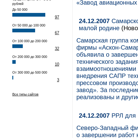
«Завод авиационных
рублей
До 50 000
97
24.12.2007
Самарско
От 50 000 до 100 000
малой родине
(Ново
67
Самарская группа ко
От 100 000 до 200 000
фирмы «Аскон-Самар
32
объявила о завершен
От 200 000 до 300 000
технического задани
10
взаимоотношениями 
От 300 000 до 500 000
внедрения САПР техн
3
прессовом производ
завод». За последни
Все типы сайтов
реализованы и други
24.12.2007
РРЛ для 
Северо-Западный фи
о завершении работ 