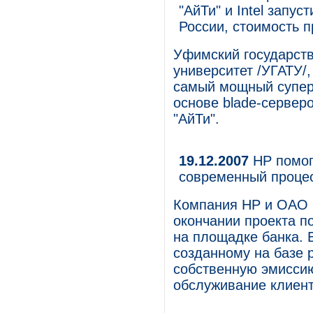
"АйТи" и Intel зап
России, стоимость п
Уфимский государст
университет /УГАТУ/,
самый мощный супер
основе blade-сервер
"АйТи".
19.12.2007
НР помог
современный проце
Компания НР и ОАО 
окончании проекта п
на площадке банка. 
созданному на базе 
собственную эмиссию
обслуживание клиент