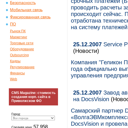
срочных платежей (Б
Безопасность
проводить расчеты за
Мобильная связь
происходит сейчас. 
Фиксированная связь
отработана техническ
ПО
на систему платежей
Рынок ПК
Маркетинг
Торговые сети
25.12.2007
Service P
Оборудование
(Новости)
Outsourcing
Кадры
Компания "Геликон П
Регулирование
года официально вып
Финансы
управления предприя
Web
25.12.2007
Завод ав
CMS Magazine: стоимость
создания корп. сайта в
на DocsVision
(Новос
Приволжском ФО
Самарский партнер D
Город:
«ВолгаЭВМкомплекс»
DocsVision и провел
57 958
Средняя цена: