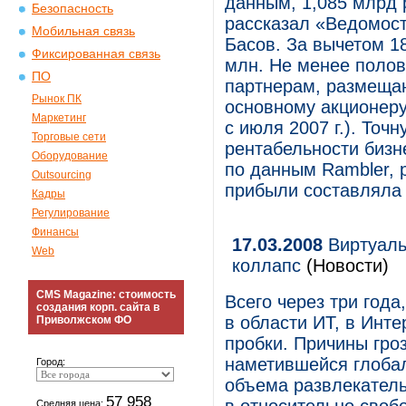
данным, 1,085 млрд р
Безопасность
рассказал «Ведомост
Мобильная связь
Басов. За вычетом 1
Фиксированная связь
млн. Не менее поло
ПО
партнерам, размещаю
Рынок ПК
основному акционеру
Маркетинг
с июля 2007 г.). Точ
Торговые сети
рентабельности бизне
Оборудование
по данным Rambler, 
Outsourcing
прибыли составляла 
Кадры
Регулирование
Финансы
17.03.2008
Виртуаль
Web
коллапс
(Новости)
CMS Magazine: стоимость
Всего через три год
создания корп. сайта в
в области ИТ, в Инт
Приволжском ФО
пробки. Причины гро
наметившейся глобал
Город:
объема развлекатель
57 958
Средняя цена: