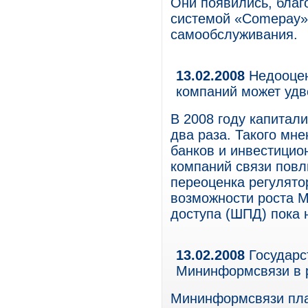
Они появились, благ
системой «Comepay»,
самообслуживания.
13.02.2008
Недооцен
компаний может удв
В 2008 году капитал
два раза. Такого мн
банков и инвестицио
компаний связи повл
переоценка регулято
возможности роста М
доступа (ШПД) пока 
13.02.2008
Государс
Мининформсвязи в 
Мининформсвязи план