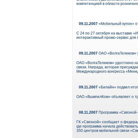
компетенцией в области розничног
09.11.2007
«Мобильный купон» от
С 24 по 27 октября на выставке «
интерактивный промо-сервис для 
09.11.2007
ОАО «ВолгаТелеком» 
ОАО «ВолгаТелеком» удостоено н
связи. Награда, которая присуждае
Международного конгресса «Менед
09.11.2007
«Билайн» подвел итог
ОАО «ВымпелКом» объявляет о трех
08.11.2007
Программа «Связной-
ГК «Связной» сообщает о федера
где программа начала действовать
350 центров мобильной связи «Св