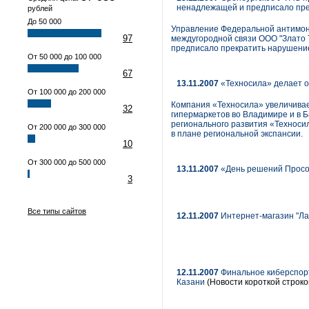
ненадлежащей и предписало пре
рублей
До 50 000
Управление Федеральной антимоно
97
междугородной связи ООО "Злато 
предписало прекратить нарушение
От 50 000 до 100 000
67
13.11.2007
«Техносила» делает 
От 100 000 до 200 000
Компания «Техносила» увеличивае
32
гипермаркетов во Владимире и в Б
регионального развития «Техноси
От 200 000 до 300 000
в плане региональной экспансии.
10
От 300 000 до 500 000
13.11.2007
«День решений Просо
3
Все типы сайтов
12.11.2007
Интернет-магазин "Лаб
12.11.2007
Финальное киберспорти
Казани
(Новости короткой строко