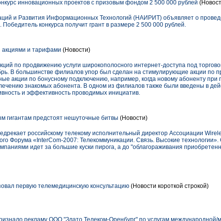
курс инновационных проектов с призовым фондом 2 500 000 рублей
(Новост
ций и Развития Информационных Технологий (НАИРИТ) объявляет о провед
 Победитель конкурса получит грант в размере 2 500 000 рублей.
 акциями и тарифами
(Новости)
кций по продвижению услуги широкополосного интернет-доступа под торгово
рь. В большинстве филиалов упор был сделан на стимулирующие акции по 
ные акции по бонусному подключению, например, когда новому абоненту при
влечению знакомых абонента. В одном из филиалов также были введены в де
ивность и эффективность проводимых инициатив.
м гигантам предстоят нешуточные битвы
(Новости)
редрекает российскому телекому исполнительный директор Ассоциации Wirele
го Форума «InterCom-2007: Телекоммуникации. Связь. Высокие технологии». 
паниями идет за большие куски пирога, а до "облагораживания приобретен
овал первую телемедицинскую консультацию
(Новости короткой строкой)
изнало рекламу ООО "Злато Телеком-Оренбург" по услугам международной/