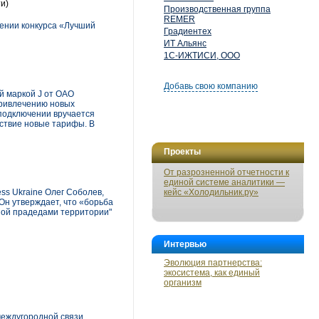
и)
Производственная группа
REMER
ении конкурса «Лучший
Градиентех
ИТ Альянс
1С-ИЖТИСИ, ООО
Добавь свою компанию
й маркой J от ОАО
привлечению новых
 подключении вручается
йствие новые тарифы. В
Проекты
От разрозненной отчетности к
единой системе аналитики —
ss Ukraine Олег Соболев,
кейс «Холодильник.ру»
Он утверждает, что «борьба
ной прадедами территории"
Интервью
Эволюция партнерства:
экосистема, как единый
организм
междугородной связи