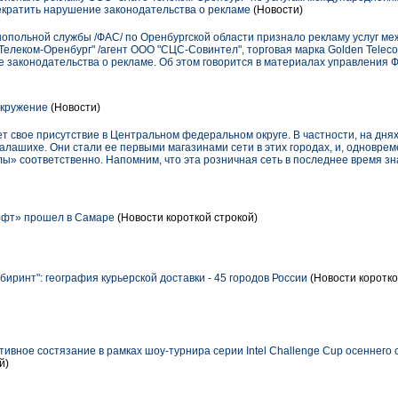
кратить нарушение законодательства о рекламе
(Новости)
польной службы /ФАС/ по Оренбургской области признало рекламу услуг ме
Телеком-Оренбург" /агент ООО "СЦС-Совинтел", торговая марка Golden Tele
 законодательства о рекламе. Об этом говорится в материалах управления Ф
окружение
(Новости)
т свое присутствие в Центральном федеральном округе. В частности, на дня
алашихе. Они стали ее первыми магазинами сети в этих городах, и, одновреме
лы» соответственно. Напомним, что эта розничная сеть в последнее время з
фт» прошел в Самаре
(Новости короткой строкой)
иринт": география курьерской доставки - 45 городов России
(Новости коротко
вное состязание в рамках шоу-турнира серии Intel Challenge Cup осеннего 
й)