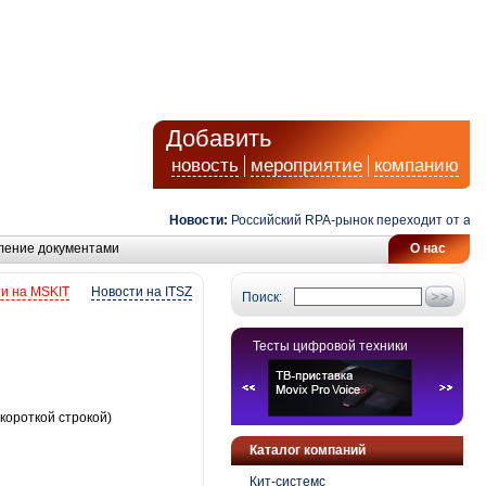
Добавить
новость
мероприятие
компанию
Новости:
Российский RPA-рынок переходит от автомат
ление документами
О нас
и на MSKIT
Новости на ITSZ
Поиск:
Тесты цифровой техники
короткой строкой)
Каталог компаний
Кит-системс