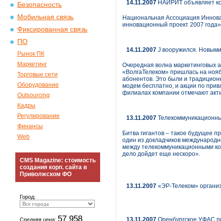
14.11.2007
НАИРИТ объявляет кон
Безопасность
Мобильная связь
Национальная Ассоциация Иннова
инновационный проект 2007 года».
Фиксированная связь
ПО
14.11.2007
J вооружился. Новыми
Рынок ПК
Маркетинг
Очередная волна маркетинговых а
«ВолгаТелеком» пришлась на нояб
Торговые сети
абонентов. Это были и традицион
Оборудование
модем бесплатно, и акции по при
филиалах компании отмечают акт
Outsourcing
Кадры
Регулирование
13.11.2007
Телекоммуникационны
Финансы
Битва гигантов – такое будущее п
Web
один из докладчиков международно
между телекоммуникационными ком
дело дойдет еще нескоро».
CMS Magazine: стоимость
создания корп. сайта в
Приволжском ФО
13.11.2007
«ЭР-Телеком» организ
Город:
57 958
13.11.2007
Оренбургское УФАС пр
Средняя цена: