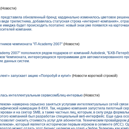
(Новости)
 представила обновленный бренд: кардинально изменилось цветовое решени
 виде трилистника, добавилась статусная строка «интернет-компания», отр
 имиджа будет происходить поэтапно: новый знак уже появился на карточках
осителей компании.
тников чемпионата "IT-Academy 2007"
(Новости)
ademy 2007" пополнился рядом подарков от компаний Autodesk, "БХВ-Петерб
иков Чемпионата, интересующихся программами для автоматизированного пр
ие данных систем.
ект» запускает акцию «Попробуй и купи!»
(Новости короткой строкой)
лась интеллектуальным сервисом/Блиц-интервью
(Новости)
леком» намерена серьезно заняться услугами интеллектуальных сетей связи
афической нумерации 8-8XX. Так, недавно компания запустила пилотный сер
тирован и на сектор SMB, а также частных лиц, которым, в силу ряда формаль
 этого компанией был разработан специальный веб-интерфейс. Еще одна осо
 позволит снизить стоимость услуг для абонентов. Техническим провайдером 
леком», который является исторически первым игроком в сегменте (ИСС). Од
ператор может отдать этот бизнес целиком на откуп «Зебре Телеком» как ко