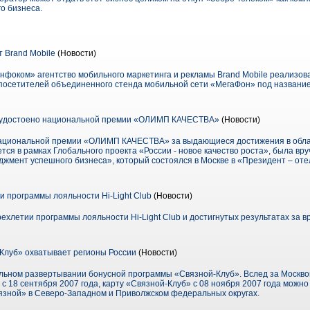
о бизнеса.
 Brand Mobile
(Новости)
Инфоком» агентство мобильного маркетинга и рекламы Brand Mobile реализо
посетителей объединенного стенда мобильной сети «МегаФон» под названи
удостоено национальной премии «ОЛИМП КАЧЕСТВА»
(Новости)
ациональной премии «ОЛИМП КАЧЕСТВА» за выдающиеся достижения в облас
тся в рамках Глобального проекта «России - новое качество роста», была вр
жмент успешного бизнеса», который состоялся в Москве в «Президент – отел
и программы лояльности Hi-Light Club
(Новости)
летии программы лояльности Hi-Light Club и достигнутых результатах за в
Клуб» охватывает регионы России
(Новости)
льном развертывании бонусной программы «Связной-Клуб». Вслед за Москво
 с 18 сентября 2007 года, карту «Связной-Клуб» с 08 ноября 2007 года можн
язной» в Северо-Западном и Приволжском федеральных округах.