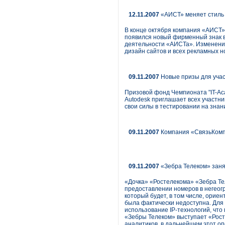
12.11.2007
«АИСТ» меняет стиль
В конце октября компания «АИСТ»
появился новый фирменный знак в
деятельности «АИСТа». Изменение
дизайн сайтов и всех рекламных н
09.11.2007
Новые призы для учас
Призовой фонд Чемпионата "IT-Ac
Autodesk приглашает всех участн
свои силы в тестировании на знан
09.11.2007
Компания «СвязьКомпл
09.11.2007
«Зебра Телеком» заня
«Дочка» «Ростелекома» «Зебра Те
предоставлении номеров в негеогр
который будет, в том числе, ориен
была фактически недоступна. Для
использование IP-технологий, что
«Зебры Телеком» выступает «Росте
аналитиков, в дальнейшем этот о