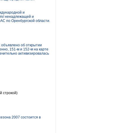
ждународной и
com/ ненадлежащей и
АС по Оренбургской области.
х объявлено об открытии
нно, 151-м и 152-м на карте
начительно активизировалась
й строкой)
сезона 2007 состоится в