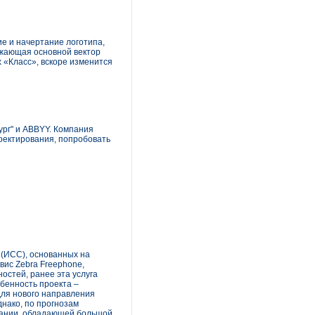
е и начертание логотипа,
ажающая основной вектор
 «Класс», вскоре изменится
ург" и ABBYY. Компания
оектирования, попробовать
 (ИСС), основанных на
вис Zebra Freephone,
ностей, ранее эта услуга
бенность проекта –
для нового направления
нако, по прогнозам
мпании, обладающей большой