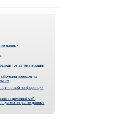
ынке данных
а
реходит от автоматизации
 обсудили переход на
истем
партнерской конференции
оса к governed self-
парадигмы на рынке данных