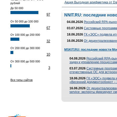
Акция Выгодная арифметика от Da
рублей
До 50 000
97
NNIT.RU: последние нов
От 50 000 до 100 000
04.08.2026
Российский RPA-рынок
67
03.07.2026
Системные программи
18.06.2026
ГК «ЭОС» подвела ит
От 100 000 до 200 000
16.06.2026
От децентрализованно
32
От 200 000 до 300 000
MSKIT.RU: последние новости Мо
10
04.08.2026
Российский RPA-рын
От 300 000 до 500 000
задач к управлению процессами
3
03.07.2026
Системные програм
отечественные ОС для встроен
18.06.2026
ГК «ЭОС» подвела 
Все типы сайтов
«Весенний документооборот –
16.06.2026
От децентрализованн
service: эксперты фиксируют с