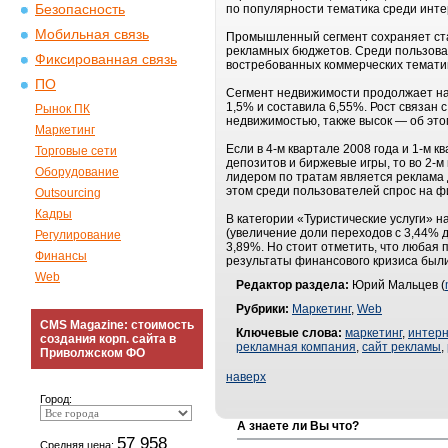
Безопасность
по популярности тематика среди инте
Мобильная связь
Промышленный сегмент сохраняет стаб
рекламных бюджетов. Среди пользова
Фиксированная связь
востребованных коммерческих тематик
ПО
Сегмент недвижимости продолжает нар
1,5% и составила 6,55%. Рост связан
Рынок ПК
недвижимостью, также высок — об это
Маркетинг
Если в 4-м квартале 2008 года и 1-м
Торговые сети
депозитов и биржевые игры, то во 2-
Оборудование
лидером по тратам является реклама 
этом среди пользователей спрос на ф
Outsourcing
Кадры
В категории «Туристические услуги» н
(увеличение доли переходов с 3,44% 
Регулирование
3,89%. Но стоит отметить, что любая 
Финансы
результаты финансового кризиса были
Web
Редактор раздела:
Юрий Мальцев (
Рубрики:
Маркетинг
,
Web
CMS Magazine: стоимость
Ключевые слова:
маркетинг
,
интерн
создания корп. сайта в
рекламная компания
,
сайт рекламы
,
Приволжском ФО
наверх
Город:
А знаете ли Вы что?
57 958
Средняя цена: