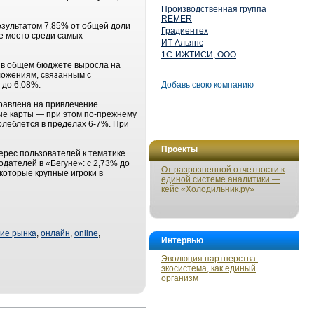
Производственная группа
REMER
езультатом 7,85% от общей доли
Градиентех
е место среди самых
ИТ Альянс
1С-ИЖТИСИ, ООО
я в общем бюджете выросла на
ложениям, связанным с
 до 6,08%.
Добавь свою компанию
правлена на привлечение
ные карты — при этом по-прежнему
олеблется в пределах 6-7%. При
Проекты
терес пользователей к тематике
дателей в «Бегуне»: с 2,73% до
От разрозненной отчетности к
которые крупные игроки в
единой системе аналитики —
кейс «Холодильник.ру»
ние рынка
,
онлайн
,
online
,
Интервью
Эволюция партнерства:
экосистема, как единый
организм