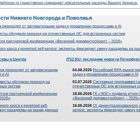
taHouse.ru существенно сокращает обязательные расходы Вашего бизнеса.
ости Нижнего Новгорода и Поволжья
 переходит от автоматизации задач к управлению процессами и AI
сты обсудили переход на отечественные ОС для встроенных систем
оги партнерской конференции «Весенний документооборот – 2026»
го хаоса к governed self-service: эксперты фиксируют смену парадигмы на р
сквы и Центра
ITSZ.RU: последние новости Петербург
ок переходит от автоматизации
04.08.2026
Российский RPA-рынок пе
 и AI
задач к управлению процессами и AI
мисты обсудили переход на
03.07.2026
Системные программисты
ных систем
отечественные ОС для встроенных с
итоги партнерской конференции
18.06.2026
ГК «ЭОС» подвела итоги 
 2026»
«Весенний документооборот – 2026»
ого хаоса к governed self-
16.06.2026
От децентрализованного ха
мену парадигмы на рынке данных
service: эксперты фиксируют смену 