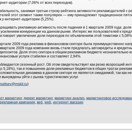
рнет-аудитории (7,06% от всех переходов).
ильность, занимая третью строку рейтинга активности рекламодателей с р
телей этот сегмент также популярен — ему принадлежит традиционное пято
 у интернет-аудитории (5,25%).
ащивать рекламную активность после падения в 1 квартале 2009 года: дол
 с усилением конкуренции на данном рынке. Интерес же пользователей к пред
м говорит увеличение доли переходов по объявлениям этой тематики с 5,08%
 квартале 2009 года реклама в финансовом секторе была преимущественно на
м квартале 2009 года компании вновь стали предлагать автокредиты и кредит
депозитов. Доля этого сектора в общем рекламном бюджете незначительно к
инансовые услуги стабилен и составляет 2,94%.
аблюдается сезонный рост. Об этом свидетельствует как резко возросший ин
до 5,18%), так и повышение доли рекламных бюджетов в общих тратах рекламо
положительная динамика в данном секторе не является ожидаемой, так как не
 вынуждены уйти с рынка туристических услуг.
maltsev@mskit.ru
)
ет маркетинг
,
директ маркетинг
,
маркетинг анализ
,
маркетинговое исследова
рекламная кампания
,
веб
,
web
,
интернет магазин