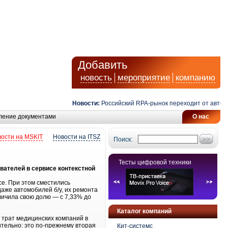
Добавить
новость
мероприятие
компанию
Новости:
Российский RPA-рынок переходит от автомати
ление документами
О нас
ости на MSKIT
Новости на ITSZ
Поиск:
Тесты цифровой техники
вателей в сервисе контекстной
се. При этом сместились
аже автомобилей б/у, их ремонта
личила свою долю — с 7,33% до
Каталог компаний
 трат медицинских компаний в
ительно: это по-прежнему вторая
Кит-системс