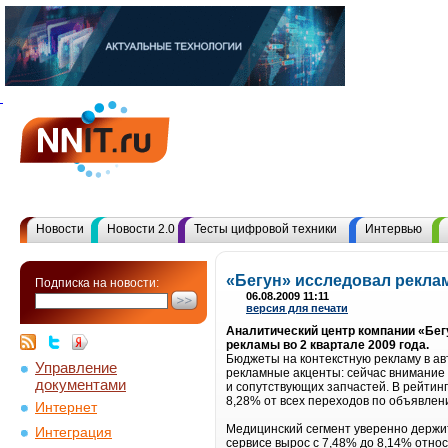
Новости
Новости 2.0
Тесты цифровой техники
Интервью
«Бегун» исследовал рекла
Подписка на новости:
06.08.2009 11:11
версия для печати
Аналитический центр компании «Бег
рекламы во 2 квартале 2009 года.
Бюджеты на контекстную рекламу в ав
Управление
рекламные акценты: сейчас внимание 
документами
и сопутствующих запчастей. В рейтин
8,28% от всех переходов по объявлен
Интернет
Медицинский сегмент уверенно держит
Интеграция
сервисе вырос с 7,48% до 8,14% отно