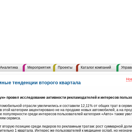
Аналитика
Мероприятия
Проекты
Каталог компаний
Управ
Нов
мные тенденции второго квартала
ун» провел исследование активности рекламодателей и интересов пользо
томобильной отрасли увеличились и составили 12,11% от общих трат в серви
в этой категории акцентировано не на продаже новых автомобилей, а на прод
ге популярности среди интересов пользователей категория «Авто» также уве
иям сервиса.
 вторую позицию среди лидеров по рекламным тратам: рост суммарной доли
сительно 1 квартала. Интерес же пользователей к медицине ослаб, но незнач