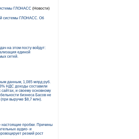
 системы ГЛОНАСС
(Новости)
ной системы ГЛОНАСС. Об
ач на этом посту войдут:
ализация единой
мых сетей.
ым данным, 1,085 млрд руб.
 18% НДС доходы составили
 сайтах, и своему основному
абельности бизнеса Басов не
(при выручке $8,7 млн).
ые настоящие пробки. Причины
ательных аудио- и
провоцирует резкий рост