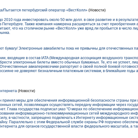
ка/Пытается петербургский оператор «ВестКолл»
(Новости)
 2010 года инвестировать около 50 млн долл. в свое развитие и в результат
в Петербурге. Также компания намерена расширяться за счет приобретения а
тают, что на столичном рынке «ВестКолл» уже вряд ли пробьется в число лиде
рынка.
т бумагу/ Электронные авиабилеты пока не привычны для отечественных п
нии, входящие в состав IATA (Международная ассоциация воздушного трансп
брести электронные билеты вместо обычных бумажных. Те, кто не успеет, л
Отечественные авиаперевозчики рапортуют о своей полной боевой готовност
 россияне не доверяют безналичным платежным системам, в ближайшие годы 
Интернета
(Новости)
н принял меры для обеспечения информационной безопасности страны при 
нных сетей, позволяющих осуществлять передачу информации через государ
нет. Глава государства подписал указ "О мерах по обеспечению информацио
ьзовании информационно-телекоммуникационных сетей международного инф
л в силу, в частности, запрещено подключать к Интернету информационные си
айну. Параллельно с этим Федеральной службе охраны РФ поручено обеспеч
Интернета для органов государственной власти федерального масштаба, а та