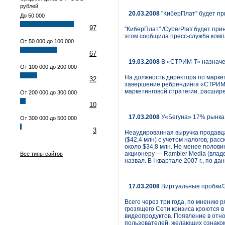
рублей
20.03.2008
"КиберПлат" будет п
До 50 000
97
"КиберПлат" /CyberPlat/ будет п
этом сообщила пресс-служба комп
От 50 000 до 100 000
67
19.03.2008
В «СТРИМ-Т» назначе
От 100 000 до 200 000
На должность директора по маркет
32
завершение ребрендинга «СТРИМ»
маркетинговой стратегии, расшир
От 200 000 до 300 000
10
17.03.2008
У«Бегуна» 17% рынка
От 300 000 до 500 000
3
Неаудированная выручка продавца
($42,4 млн) с учетом налогов, ра
около $34,8 млн. Не менее полов
акционеру — Rambler Media (владе
Все типы сайтов
назвал. В I квартале 2007 г., по 
17.03.2008
Виртуальные пробки/З
Всего через три года, по мнению 
грозящего Сети кризиса кроются 
видеопродуктов. Появление в отн
пользователей, желающих ознаком