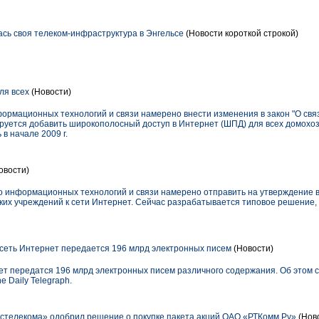
сь своя телеком-инфраструктура в Энгельсе
(Новости короткой строкой)
я всех
(Новости)
формационных технологий и связи намерено внести изменения в закон "О свя
ируется добавить широкополосный доступ в Интернет (ШПД) для всех домохоз
в начале 2009 г.
овости)
тво информационных технологий и связи намерено отправить на утверждение 
их учреждений к сети Интернет. Сейчас разрабатывается типовое решение, 
з сеть Интернет передается 196 млрд электронных писем
(Новости)
рнет передатся 196 млрд электронных писем различного содержания. Об это
 Daily Telegraph.
стелекома» одобрил решение о покупке пакета акций ОАО «РТКомм.Ру»
(Нов