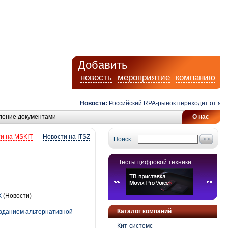
Добавить
новость
мероприятие
компанию
Новости:
Российский RPA-рынок переходит от автомат
ление документами
О нас
и на MSKIT
Новости на ITSZ
Поиск:
Тесты цифровой техники
К
(Новости)
Каталог компаний
озданием альтернативной
Кит-системс