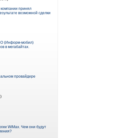
в компании принял
езультате возможной сделки
МО (Информ-мобил)
в в мегабайтах.
ральном провайдере
)
огии WiMax. Чем они будут
оления?