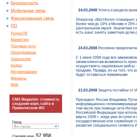
Безопасность
24.03.2008
Успеть к разделу рын
Мобильная связь
Фиксированная связь
Оператор «ВестКолл» планирует до
более чем до 10% в Москве и 20% 
ПО
Центральном округе. Аналитики счи
есть шанс занять заметную долю 
Рынок ПК
Маркетинг
Торговые сети
24.03.2008
Россияне предпочитаю
Оборудование
С 1 июня 2008 года все авиакомпа
Outsourcing
своим клиентам возможность прио
Кадры
осуществлять зарубежные рейсы. 
продажи. Правда, из-за того, что
Регулирование
будут оставаться бумажными.
Финансы
Web
21.03.2008
Защита гостайны от 
CMS Magazine: стоимость
Президент России Владимир Пути
создания корп. сайта в
информационно-телекоммуникацио
Приволжском ФО
том числе при помощи сети Интер
Российской Федерации при испол
марта 2008 г., когда указ вступи
государственную или служебную т
Город:
развитие специального сегмента 
57 958
Средняя цена: