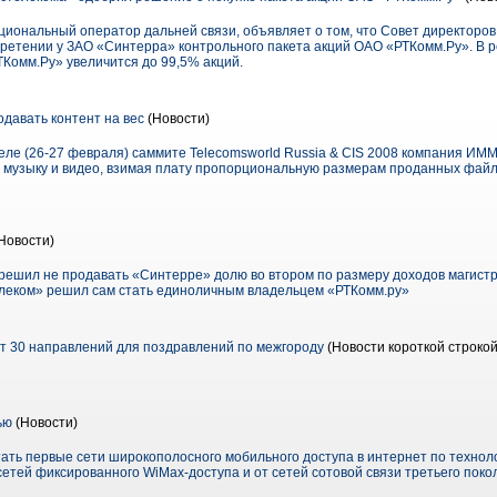
циональный оператор дальней связи, объявляет о том, что Совет директоро
етении у ЗАО «Синтерра» контрольного пакета акций ОАО «РТКомм.Ру». В р
Комм.Ру» увеличится до 99,5% акций.
авать контент на вес
(Новости)
ле (26-27 февраля) саммите Telecomsworld Russia & CIS 2008 компания ИМ
музыку и видео, взимая плату пропорциональную размерам проданных файло
Новости)
решил не продавать «Синтерре» долю во втором по размеру доходов магист
елеком» решил сам стать единоличным владельцем «РТКомм.ру»
ет 30 направлений для поздравлений по межгороду
(Новости короткой строкой
ью
(Новости)
отать первые сети широкополосного мобильного доступа в интернет по технол
етей фиксированного WiMax-доступа и от сетей сотовой связи третьего пок