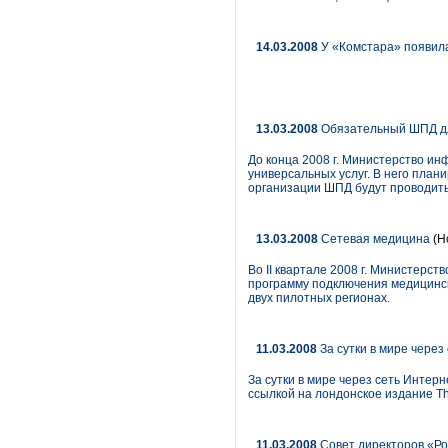
14.03.2008
У «Комстара» появила
13.03.2008
Обязательный ШПД дл
До конца 2008 г. Министерство ин
универсальных услуг. В него план
организации ШПД будут проводить 
13.03.2008
Сетевая медицина
(Н
Во II квартале 2008 г. Министерс
программу подключения медицинск
двух пилотных регионах.
11.03.2008
За сутки в мире чере
За сутки в мире через сеть Инте
ссылкой на лондонское издание The
11.03.2008
Cовет директоров «Ро