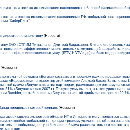
ринимать платежи за использование населением глобальной навигационной
ринимать платежи за использование населением в РФ глобальной навигацион
ании "КиберПлат".
н директор по маркетингу
(Новости)
ингу ЗАО «СТРИМ-Т» назначен Дмитрий Багдасарян. В число его основных зад
, повышение эффективности маркетинговых коммуникаций, разработка и ре
ение портфеля инновационных услуг (IPTV, HDTV и др) на базе модернизируе
(Новости)
 контекстной рекламы «Бегуна» составила в прошлом году, по предварительн
ссказал «Ведомостям» гендиректор этой компании Алексей Басов. За вычетом
ины этой суммы «Бегун» выплатил партнерам, размещающим рекламу на своих
ет 51% «Бегуна» с июля 2007 г.). Точную сумму выплат, а также уровень рент
данным Rambler, рентабельность «Бегуна» по чистой прибыли составляла 20,7% 
апад предрекает сетевой коллапс
(Новости)
ряда американских экспертов в области ИТ, в Интернете могут появиться сам
в наметившейся глобальной тенденции к резкому увеличению объема развлек
осительно свободном доступе большого объема развлекательного контента с
иться с ним.