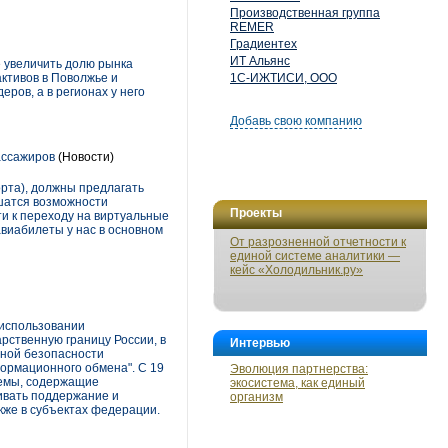
Производственная группа
REMER
Градиентех
ИТ Альянс
е увеличить долю рынка
ктивов в Поволжье и
1С-ИЖТИСИ, ООО
ров, а в регионах у него
Добавь свою компанию
ассажиров
(Новости)
орта), должны предлагать
ишатся возможности
Проекты
и к переходу на виртуальные
авиабилеты у нас в основном
От разрозненной отчетности к
единой системе аналитики —
кейс «Холодильник.ру»
использовании
ственную границу России, в
Интервью
нной безопасности
ормационного обмена". С 19
Эволюция партнерства:
стемы, содержащие
экосистема, как единый
ивать поддержание и
организм
кже в субъектах федерации.