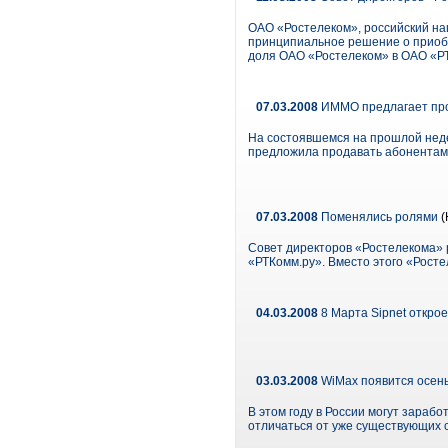
ОАО «Ростелеком», российский на
принципиальное решение о приобр
доля ОАО «Ростелеком» в ОАО «РТ
07.03.2008
ИММО предлагает прод
На состоявшемся на прошлой неде
предложила продавать абонентам 
07.03.2008
Поменялись ролями
(
Совет директоров «Ростелекома» 
«РТКомм.ру». Вместо этого «Рост
04.03.2008
8 Марта Sipnet откро
03.03.2008
WiMax появится осен
В этом году в России могут зараб
отличаться от уже существующих с