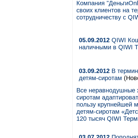
Компания "ДеньгиOnl
своих клиентов на т
сотрудничеству с QIW
05.09.2012
QIWI Кош
наличными в QIWI 
03.09.2012
В термин
детям-сиротам
(Нов
Все неравнодушные ж
сиротам адаптироват
пользу крупнейшей 
детям-сиротам «Дет
120 тысяч QIWI Терм
03.07.2012
Пополнят