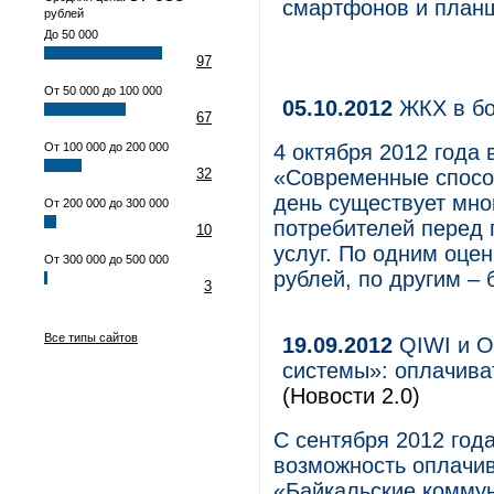
смартфонов и план
рублей
До 50 000
97
От 50 000 до 100 000
05.10.2012
ЖКХ в бо
67
От 100 000 до 200 000
4 октября 2012 года 
32
«Современные спосо
день существует мн
От 200 000 до 300 000
потребителей перед
10
услуг. По одним оце
От 300 000 до 500 000
рублей, по другим –
3
Все типы сайтов
19.09.2012
QIWI и О
системы»: оплачива
(Новости 2.0)
С сентября 2012 год
возможность оплачив
«Байкальские коммун