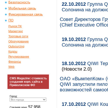
Безопасность
22.10.2012
Группа Q
Мобильная связь
Солонина на должн
Фиксированная связь
Совет Директоров Г
ПО
(Chief Executive Offi
Рынок ПК
Маркетинг
Торговые сети
19.10.2012
Группа Q
Оборудование
Солонина на должн
Outsourcing
Кадры
Регулирование
Финансы
18.10.2012
QIWI Тер
Web
(Новости 2.0)
ОАО «ВымпелКом» (б
CMS Magazine: стоимость
создания корп. сайта в
QIWI запустили пило
Приволжском ФО
возможностей самоо
Город:
17.10.2012
QIWI Кош
57 958
Средняя цена: