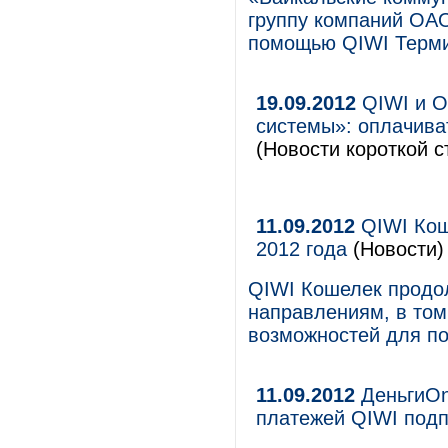
группу компаний ОА
помощью QIWI Терм
19.09.2012
QIWI и О
системы»: оплачива
(Новости короткой с
11.09.2012
QIWI Кош
2012 года
(Новости)
QIWI Кошелек продол
направлениям, в том
возможностей для по
11.09.2012
ДеньгиOn
платежей QIWI под