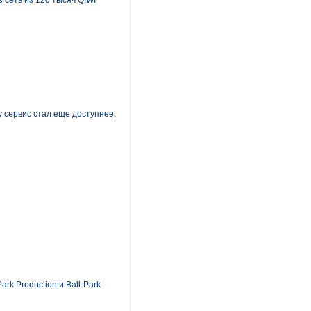
 сеть из 120 тысяч QIWI
 сервис стал еще доступнее,
k Production и Ball-Park