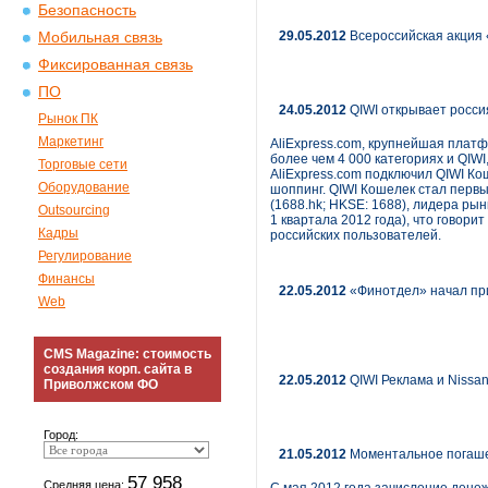
Безопасность
29.05.2012
Всероссийская акция 
Мобильная связь
Фиксированная связь
ПО
24.05.2012
QIWI открывает россия
Рынок ПК
Маркетинг
AliExpress.com, крупнейшая плат
более чем 4 000 категориях и QIW
Торговые сети
AliExpress.com подключил QIWI К
Оборудование
шоппинг. QIWI Кошелек стал первы
(1688.hk; HKSE: 1688), лидера ры
Outsourcing
1 квартала 2012 года), что говор
Кадры
российских пользователей.
Регулирование
Финансы
22.05.2012
«Финотдел» начал пр
Web
CMS Magazine: стоимость
создания корп. сайта в
22.05.2012
QIWI Реклама и Nissan
Приволжском ФО
Город:
21.05.2012
Моментальное погаше
57 958
Средняя цена: