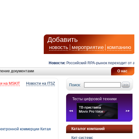
Добавить
новость
мероприятие
компанию
Новости:
Российский RPA-рынок переходит от автома
ление документами
О нас
и на MSKIT
Новости на ITSZ
Поиск:
Тесты цифровой техники
Каталог компаний
электронной коммерции Китая
Кит-системс