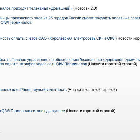
иналов приходит телеканал «Домашний»
(Новости 2.0)
ницы прекрасного пола из 25 городов России смогут получить полезные совет
 QIWI Терминалов.
ость оплаты счетов ОАО «Королёвская электросеть СК» в QIWI
(Новости кор
ство, Главное управление по обеспечению безопасности дорожного движен
 по оплате штрафов через сеть QIWI Терминалов
(Новости короткой строкой)
елек для iPhone: мультивалютность
(Новости короткой строкой)
 QIWI Терминалах станет доступнее
(Новости короткой строкой)
)