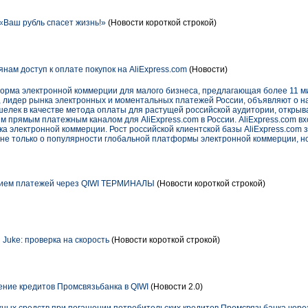
«Ваш рубль спасет жизнь!»
(Новости короткой строкой)
нам доступ к оплате покупок на AliExpress.com
(Новости)
форма электронной коммерции для малого бизнеса, предлагающая более 11 ми
I, лидер рынка электронных и моментальных платежей России, объявляют о н
ошелек в качестве метода оплаты для растущей российской аудитории, откры
м прямым платежным каналом для AliExpress.com в России. AliExpress.com вхо
нка электронной коммерции. Рост российской клиентской базы AliExpress.com 
ит не только о популярности глобальной платформы электронной коммерции, н
ием платежей через QIWI ТЕРМИНАЛЫ
(Новости короткой строкой)
 Juke: проверка на скорость
(Новости короткой строкой)
ние кредитов Промсвязьбанка в QIWI
(Новости 2.0)