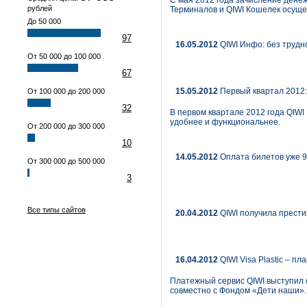
С мая 2012 года зачисление денеж
рублей
Терминалов и QIWI Кошелек осуще
До 50 000
97
16.05.2012
QIWI Инфо: без трудн
От 50 000 до 100 000
67
15.05.2012
Первый квартал 2012: 
От 100 000 до 200 000
32
В первом квартале 2012 года QIWI
удобнее и функциональнее.
От 200 000 до 300 000
10
14.05.2012
Оплата билетов уже 9
От 300 000 до 500 000
3
Все типы сайтов
20.04.2012
QIWI получила прести
16.04.2012
QIWI Visa Plastic – п
Платежный сервис QIWI выступил с
совместно с Фондом «Дети наши».