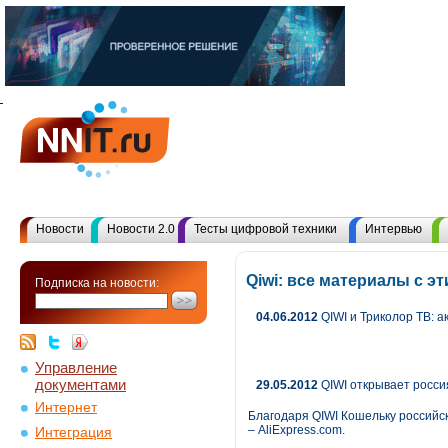
Новости
Новости 2.0
Тесты цифровой техники
Интервью
Qiwi: все материалы с 
Подписка на новости:
04.06.2012
QIWI и Триколор ТВ: 
Управление
документами
29.05.2012
QIWI открывает россия
Интернет
Благодаря QIWI Кошельку российск
– AliExpress.com.
Интеграция