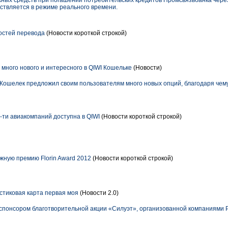
ных средств при погашении потребительских кредитов Промсвязьбанка через
ствляется в режиме реального времени.
остей перевода
(Новости короткой строкой)
много нового и интересного в QIWI Кошельке
(Новости)
 Кошелек предложил своим пользователям много новых опций, благодаря чему
-ти авиакомпаний доступна в QIWI
(Новости короткой строкой)
жную премию Florin Award 2012
(Новости короткой строкой)
ластиковая карта первая моя
(Новости 2.0)
понсором благотворительной акции «Силуэт», организованной компаниями Par