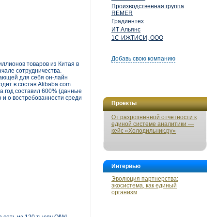
Производственная группа
REMER
Градиентех
ИТ Альянс
1С-ИЖТИСИ, ООО
Добавь свою компанию
ллионов товаров из Китая в
ачале сотрудничества.
вающей для себя он-лайн
дит в состав Alibaba.com
за год составил 600% (данные
о и о востребованности среди
Проекты
От разрозненной отчетности к
единой системе аналитики —
кейс «Холодильник.ру»
Интервью
Эволюция партнерства:
экосистема, как единый
организм