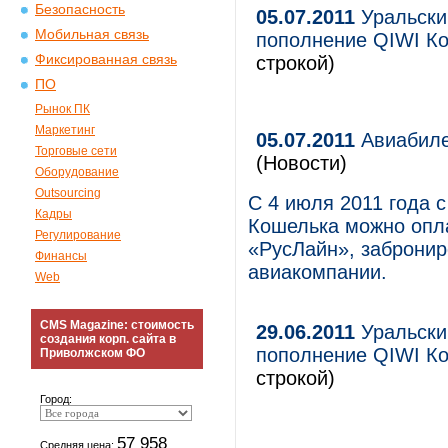
Безопасность
05.07.2011
Уральский
Мобильная связь
пополнение QIWI Ко
Фиксированная связь
строкой)
ПО
Рынок ПК
Маркетинг
05.07.2011
Авиабиле
Торговые сети
(Новости)
Оборудование
Outsourcing
С 4 июля 2011 года 
Кадры
Кошелька можно опл
Регулирование
«РусЛайн», забронир
Финансы
авиакомпании.
Web
CMS Magazine: стоимость
29.06.2011
Уральский
создания корп. сайта в
пополнение QIWI Ко
Приволжском ФО
строкой)
Город:
57 958
Средняя цена: