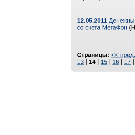
12.05.2011
Денежные
со счета МегаФон
(Н
Страницы:
<< пред
13
|
14
|
15
|
16
|
17