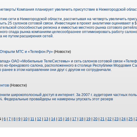
четверть/ Компания планирует увеличить присутствие в Нижегородской облас
тию сети в Нижегородской области, рассчитывая на четверть увеличить прису
рыть 25 салонов сотовой связи. Инвестиции в проект аналитики оценивают в 
тельской способностью региона и емкостью местного рынка сотового ритейл
льного спада рынка компаниям целесообразнее оптимизировать работу салоно
 а не путем расширения сетей.
 Открыли МТС и «Телефон.Ру»
(Новости)
апад» ОАО «Мобильные ТелеСистемы» и сеть салонов сотовой связи «Телефо
о ко-брендового салона, расположенного в столице Республики Мордовия Са
о ранее в этом направлении они друг с другом не сотрудничали.
ентов
(Новости)
нили широкополосный доступ в интернет. За 2007 г. аудитория частных пол
%. Федеральные провайдеры не намерены упускать этот резерв
5
|
6
|
7
|
8
|
9
|
10
|
11
|
12
|
13
|
14
|
15
|
16
|
17
|
18
|
19
|
20
|
21
|
22
|
23
|
24
|
25
|