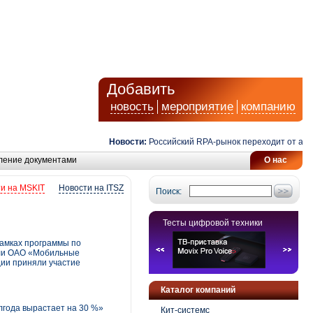
Добавить
новость
мероприятие
компанию
Новости:
Российский RPA-рынок переходит от автомат
ление документами
О нас
и на MSKIT
Новости на ITSZ
Поиск:
Тесты цифровой техники
рамках программы по
ели ОАО «Мобильные
ции приняли участие
Каталог компаний
лгода вырастает на 30 %»
Кит-системс