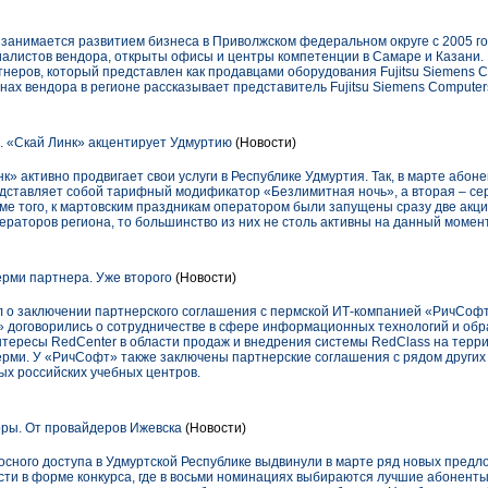
о занимается развитием бизнеса в Приволжском федеральном округе с 2005 г
иалистов вендора, открыты офисы и центры компетенции в Самаре и Казани.
неров, который представлен как продавцами оборудования Fujitsu Siemens C
анах вендора в регионе рассказывает представитель Fujitsu Siemens Compute
 «Скай Линк» акцентирует Удмуртию
(Новости)
к» активно продвигает свои услуги в Республике Удмуртия. Так, в марте або
редставляет собой тарифный модификатор «Безлимитная ночь», а вторая – се
оме того, к мартовским праздникам оператором были запущены сразу две акц
ператоров региона, то большинство из них не столь активны на данный момент
рми партнера. Уже второго
(Новости)
 о заключении партнерского соглашения с пермской ИТ-компанией «РичСоф
» договорились о сотрудничестве в сфере информационных технологий и обр
тересы RedCenter в области продаж и внедрения системы RedClass на терри
ерми. У «РичСофт» также заключены партнерские соглашения с рядом других 
ых российских учебных центров.
ры. От провайдеров Ижевска
(Новости)
ного доступа в Удмуртской Республике выдвинули в марте ряд новых предло
ти в форме конкурса, где в восьми номинациях выбираются лучшие абоненты