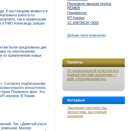
Производственная группа
REMER
ода. К настоящему моменту в
Градиентех
 Налажена работа по
ИТ Альянс
omputers, так и сервисными
1С-ИЖТИСИ, ООО
rs в ПФО Александр Зайцев.
Добавь свою компанию
нентам были предложены две
рвис по обеспечению
ии по привлечению новых
.
Проекты
От разрозненной отчетности к
единой системе аналитики —
кейс «Холодильник.ру»
т». Согласно подписанному
азовательного консалтинга.
тории Пермского края. Это
ИТ-игроков. В Перми
Интервью
Эволюция партнерства:
экосистема, как единый
организм
жений. Так, «Девятый узел»
 компании. Многие