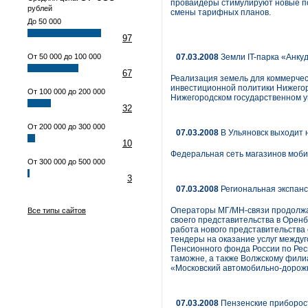
провайдеры стимулируют новые п
рублей
смены тарифных планов.
До 50 000
97
От 50 000 до 100 000
07.03.2008
Земли IT-парка «Анкуд
67
Реализация земель для коммерческ
инвестиционной политики Нижегор
От 100 000 до 200 000
Нижегородском государственном у
32
От 200 000 до 300 000
07.03.2008
В Ульяновск выходит 
10
Федеральная сеть магазинов мобил
От 300 000 до 500 000
3
07.03.2008
Региональная экспанс
Операторы МГ/МН-связи продолжаю
Все типы сайтов
своего представительства в Орен
работа нового представительства
тендеры на оказание услуг между
Пенсионного фонда России по Респ
таможне, а также Волжскому фили
«Московский автомобильно-дорожн
07.03.2008
Пензенские приборост