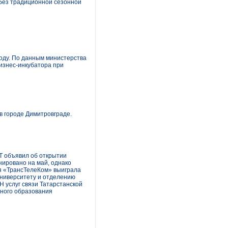
без традиционной сезонной
году. По данным министерства
изнес-инкубатора при
в городе Димитровграде.
Т объявил об открытии
нировано на май, однако
ия «ТрансТелеКом» выиграла
университету и отделению
Н услуг связи Татарстанской
ьного образования