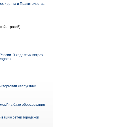
резидента и Правительства
кой строкой)
оссии. В ходе этих встреч
agate».
 торговли Республики
еком" на базе оборудования
изацию сетей городской