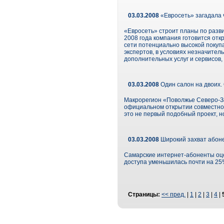
03.03.2008
«Евросеть» загадала 
«Евросеть» строит планы по разви
2008 года компания готовится отк
сети потенциально высокой покупа
экспертов, в условиях незначите
дополнительных услуг и сервисов,
03.03.2008
Один салон на двоих.
Макрорегион «Поволжье Северо-З
официальном открытии совместног
это не первый подобный проект, н
03.03.2008
Широкий захват абон
Самарские интернет-абоненты оце
доступа уменьшилась почти на 25
Страницы:
<< пред.
|
1
|
2
|
3
|
4
|