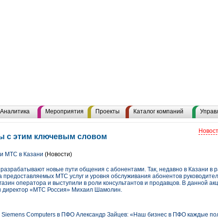
Аналитика
Мероприятия
Проекты
Каталог компаний
Управ
Новост
ы с этим ключевым словом
и МТС в Казани
(Новости)
 разрабатывают новые пути общения с абонентами. Так, недавно в Казани в 
 предоставляемых МТС услуг и уровня обслуживания абонентов руководит
азин оператора и выступили в роли консультантов и продавцов. В данной ак
 директор «МТС Россия» Михаил Шамолин.
u Siemens Computers в ПФО Александр Зайцев: «Наш бизнес в ПФО каждые по