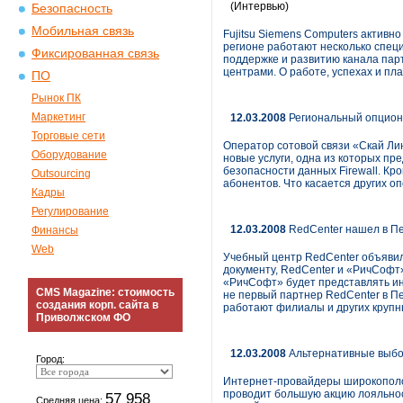
(Интервью)
Безопасность
Мобильная связь
Fujitsu Siemens Computers активн
регионе работают несколько спец
Фиксированная связь
поддержке и развитию канала парт
центрами. О работе, успехах и пл
ПО
Рынок ПК
Маркетинг
12.03.2008
Региональный опцион.
Торговые сети
Оператор сотовой связи «Скай Лин
Оборудование
новые услуги, одна из которых п
безопасности данных Firewall. Кр
Outsourcing
абонентов. Что касается других о
Кадры
Регулирование
12.03.2008
RedCenter нашел в Пе
Финансы
Web
Учебный центр RedCenter объявил
документу, RedCenter и «РичСофт
«РичСофт» будет представлять ин
CMS Magazine: стоимость
не первый партнер RedCenter в П
создания корп. сайта в
работают филиалы и других крупн
Приволжском ФО
12.03.2008
Альтернативные выбо
Город:
Интернет-провайдеры широкополос
проводит большую акцию лояльнос
57 958
Средняя цена: