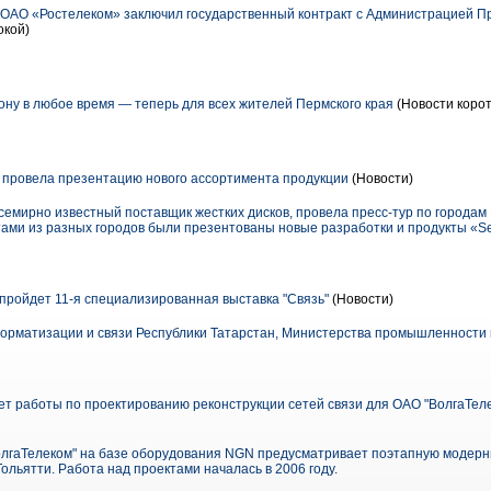
ОАО «Ростелеком» заключил государственный контракт с Администрацией П
окой)
ну в любое время — теперь для всех жителей Пермского края
(Новости корот
 провела презентацию нового ассортимента продукции
(Новости)
семирно известный поставщик жестких дисков, провела пресс-тур по городам Р
тами из разных городов были презентованы новые разработки и продукты «Se
 пройдет 11-я специализированная выставка "Связь"
(Новости)
рматизации и связи Республики Татарстан, Министерства промышленности и
ет работы по проектированию реконструкции сетей связи для ОАО "ВолгаТел
лгаТелеком" на базе оборудования NGN предусматривает поэтапную модерн
 Тольятти. Работа над проектами началась в 2006 году.