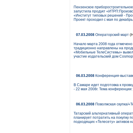
Пензенское приборостроительное
запустила продукт «ИТРП:Произво
«Институт типовых решений - Про
Проект проходил с мая по декабрь
07.03.2008
Операторский март
(
Начало марта 2008 года отмечено
традиционно направлены на продв
«Мобильные ТелеСистемы» вывело 
участие издательский дом Cosmopo
06.03.2008
Конференция-выставка
В Самаре идет подготовка к пров
- 22 мая 2008г. Тема конференции
06.03.2008
Поволжская скупка/«Т
Татарский альтернативный операт
планирует потратить на покупку п
подходящих «Телесету» активов на