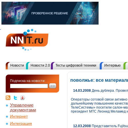
Новости
Новости 2.0
Тесты цифровой техники
Интервью
поволжье: все материал
Подписка на новости:
14.03.2008
День дублера. Провел
Операторы сотовой связи активно
дальнейшему повышению качества
Управление
ТелеСистемы» посетили салон-маг
документами
президент МТС Леонид Меламед и
Интернет
Интеграция
12.03.2008
Представитель Fujits