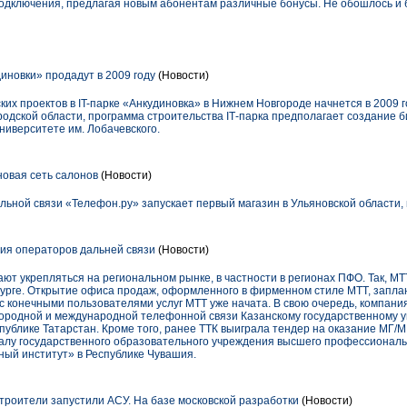
одключения, предлагая новым абонентам различные бонусы. Не обошлось и 
иновки» продадут в 2009 году
(Новости)
их проектов в IT-парке «Анкудиновка» в Нижнем Новгороде начнется в 2009 
одской области, программа строительства IТ-парка предполагает создание б
ниверситете им. Лобачевского.
новая сеть салонов
(Новости)
ьной связи «Телефон.ру» запускает первый магазин в Ульяновской области, 
ия операторов дальней связи
(Новости)
т укрепляться на региональном рынке, в частности в регионах ПФО. Так, МТ
бурге. Открытие офиса продаж, оформленного в фирменном стиле МТТ, запла
 с конечными пользователями услуг МТТ уже начата. В свою очередь, компан
городной и международной телефонной связи Казанскому государственному 
ублике Татарстан. Кроме того, ранее ТТК выиграла тендер на оказание МГ/М
алу государственного образовательного учреждения высшего профессионал
ый институт» в Республике Чувашия.
роители запустили АСУ. На базе московской разработки
(Новости)