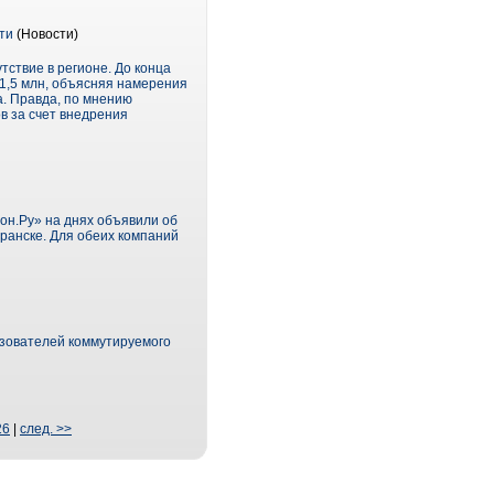
ти
(Новости)
тствие в регионе. До конца
$1,5 млн, объясняя намерения
а. Правда, по мнению
в за счет внедрения
н.Ру» на днях объявили об
ранске. Для обеих компаний
ьзователей коммутируемого
26
|
след. >>