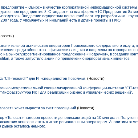
 предприятие «Юмирс» в качестве корпоративной информационной системы
дственное предприятие 8. Стандарт» на платформе «1С:Предприятие 8» мо
изводство». Внедрение осуществил пензенский партнер разработчика - гру
 2007 года. У упомянутых ИТ-компаний есть и другие проекты в ПФО.
Новости)
 значительной активностью операторов Приволжского федерального округа, п
ижение среди абонентов – физических лиц, так и нацелены на корпоративный
на рынок узкосегментированное предложение «Подружки», в создании конт
litan, а также запустило акции по привлечению корпоративных клиентов.
 "СIT-research" для ИТ-специалистов Поволжья.
(Новости)
едению межрегиональной специализированной конференции-выставки "СIT-rese
: "Инфраструктура ИКТ для реализации бизнес и управленческих решений".
елесет» хочет вырасти за счет поглощений
(Новости)
ор «Телесет» намерен провести допэмиссию акций на 10 млн долл. Получен
оволжских активов и стать в итоге региональным оператором. Аналитики отме
 рынке осталось немного.