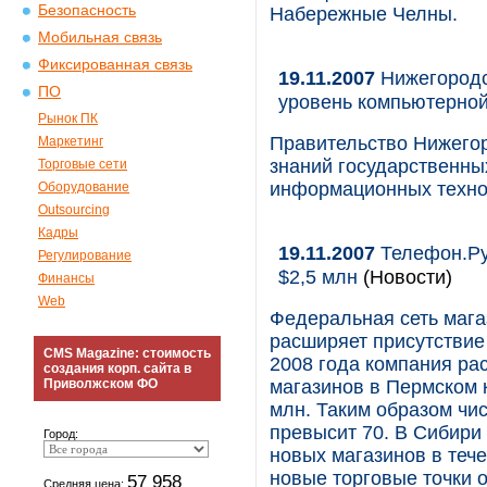
Безопасность
Набережные Челны.
Мобильная связь
Фиксированная связь
19.11.2007
Нижегородс
ПО
уровень компьютерной
Рынок ПК
Правительство Нижегор
Маркетинг
знаний государственны
Торговые сети
информационных техно
Оборудование
Outsourcing
Кадры
19.11.2007
Телефон.Ру 
Регулирование
$2,5 млн
(Новости)
Финансы
Web
Федеральная сеть мага
расширяет присутствие
CMS Magazine: стоимость
2008 года компания ра
создания корп. сайта в
Приволжском ФО
магазинов в Пермском к
млн. Таким образом чи
превысит 70. В Сибири
Город:
новых магазинов в тече
новые торговые точки 
57 958
Средняя цена: