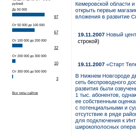
Кемеровской области и
рублей
открыть первые магази
До 50 000
вложения в развитие С
97
От 50 000 до 100 000
67
19.11.2007
Новый цент
строкой)
От 100 000 до 200 000
32
От 200 000 до 300 000
10
19.11.2007
«Старт Тел
От 300 000 до 500 000
В Нижнем Новгороде дв
3
сеть беспроводного дос
развития были озвучен
Все типы сайтов
1 тыс. абонентов, одн
ее собственным оценкам
с потенциальными и с
отсутствие в ряде рай
для подключения к Инт
широкополосных опера