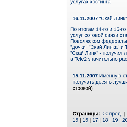
услугах хостинга
16.11.2007
"Скай Линк"
По итогам 14-го и 15-г
услуг сотовой связи с
Поволжском федеральн
"дочки" "Скай Линка" и
"Скай Линк" - получил 
а Tele2 значительно р
15.11.2007
Именную ст
получать десять лучши
строкой)
Страницы:
<< пред.
|
15
|
16
|
17
|
18
|
19
|
2