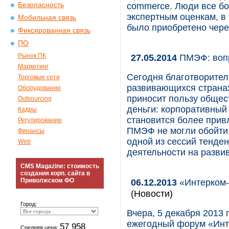
Безопасность
commerce. Люди все бо
экспертным оценкам, в
Мобильная связь
было приобретено чере
Фиксированная связь
ПО
Рынок ПК
27.05.2014
ПМЭФ: вопр
Маркетинг
Сегодня благотворител
Торговые сети
развивающихся странах
Оборудование
приносит пользу общес
Outsourcing
деньги: корпоративный
Кадры
становится более прив
Регулирование
ПМЭФ не могли обойти 
Финансы
одной из сессий тенде
Web
деятельности на разви
CMS Magazine: стоимость
создания корп. сайта в
Приволжском ФО
06.12.2013
«Интерком-
(Новости)
Город:
Вчера, 5 декабря 2013
ежегодный форум «Инт
57 958
Средняя цена: