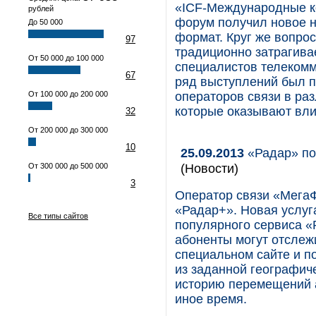
«ICF-Международные ко
рублей
форум получил новое на
До 50 000
формат. Круг же вопро
97
традиционно затрагива
От 50 000 до 100 000
специалистов телекомм
67
ряд выступлений был п
От 100 000 до 200 000
операторов связи в раз
которые оказывают вли
32
От 200 000 до 300 000
10
25.09.2013
«Радар» по
(Новости)
От 300 000 до 500 000
3
Оператор связи «Мега
«Радар+». Новая услуг
Все типы сайтов
популярного сервиса 
абоненты могут отслеж
специальном сайте и п
из заданной географич
историю перемещений а
иное время.