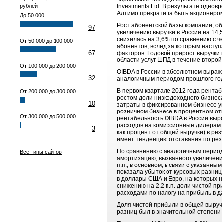
рублей
Investments Ltd. В результате одно
Алтимо прекратила быть акционеро
До 50 000
Рост абонентской базы компании, о
97
увеличению выручки в России на 14,
снизилась на 3,6% по сравнению с 
От 50 000 до 100 000
абонентов, вслед за которым насту
67
факторов. Годовой прирост выручки 
области услуг ШПД в течение второй
От 100 000 до 200 000
OIBDA в России в абсолютном выраже
32
аналогичным периодом прошлого года
В первом квартале 2012 года рентаб
От 200 000 до 300 000
ростом доли низкодоходного бизнеса
10
затраты в фиксированном бизнесе уве
розничном бизнесе в процентном отн
От 300 000 до 500 000
рентабельность OIBDA в России выро
расходов на комиссионные дилерам (
3
как процент от общей выручки) в ре
имеет тенденцию отставания по резу
По сравнению с аналогичным периодо
Все типы сайтов
амортизацию, вызванного увеличение
п.п., в основном, в связи с указанн
показала убыток от курсовых разниц
в доллары США и Евро, на которых н
снижению на 2.2 п.п. доли чистой 
расходами по налогу на прибыль в да
Доля чистой прибыли в общей выручк
разниц был в значительной степени 