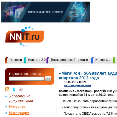
Новости
Новости 2.0
Тесты цифровой техники
Интервью
«МегаФон» объявляет ауд
Подписка на новости:
квартала 2012 года
15.05.2012 09:21
версия для печати
Компания «МегаФон», российский ун
закончившийся 31 марта 2012 года.
Управление
документами
Основные консолидированные финан
Интернет
- Консолидированная выручка увелич
Интеграция
- Показатель OIBDA вырос на 7,3% п