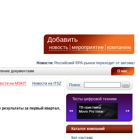
Добавить
новость
мероприятие
компанию
Новости:
Российский RPA-рынок переходит от автоматизаци
ление документами
О нас
ости на MSKIT
Новости на ITSZ
Поиск:
Тесты цифровой техники
результаты за первый квартал,
Каталог компаний
Кит-системс