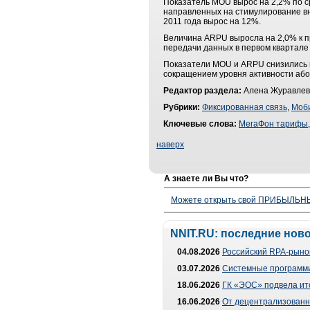
Показатель MOU вырос на 2,2% по с
направленных на стимулирование вн
2011 года вырос на 12%.
Величина ARPU выросла на 2,0% к пр
передачи данных в первом квартале 
Показатели MOU и ARPU снизились п
сокращением уровня активности або
Редактор раздела:
Алена Журавлев
Рубрики:
Фиксированная связь
,
Моби
Ключевые слова:
МегаФон тарифы
наверх
А знаете ли Вы что?
Можете открыть свой ПРИБЫЛЬНЫЙ
NNIT.RU: последние нов
04.08.2026
Российский RPA-рынок
03.07.2026
Системные программи
18.06.2026
ГК «ЭОС» подвела ит
16.06.2026
От децентрализованно