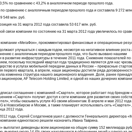
0,5% по сравнению с 43,2% в аналогичном периоде прошлого года.
 по сравнению с аналогичным периодом прошлого года и составила 9 272 млн
9 548 млн. руб.
зиция на 31 марта 2012 года составила 53 617 млн. руб.
ной связи компании по состоянию на 31 марта 2012 года увеличилось по сра
р компании «МегаФон», прокомментировал финансовые и операционные резу
олжают улучшаться с каждым годом, несмотря на негативное влияние роста
внению с аналогичным периодом прошлого года, что было вызвано нашими
в развитие инфраструктуры в течение 2011 года. Снижение показателей п
ием, поскольку последний квартал года традиционно является для нас чрез
дерство в услугах мобильной передачи данных в России – прекрасные стартов
ия первого квартала, в апреле, наши акционеры достигли ряда договоренност
ла изменена структура нашего акционерного владения. Доля, ранее прина
акционером, AF Telecom Holding Limited, и одной из наших дочерних компани
одписал соглашение с компанией «Скартел», которое работает под брендом 
ашением «Скартел» получит доступ к сети компании для развития своих собств
ртел», чтобы оказывать услуги 4G своим абонентам. В апреле и мае 2012 год
G в Новосибирске и Москве, а также планирует использовать сеть «Скартел» д
нца 2012 года.
 2012 года, Сергей Солдатенков ушел с должности Генерального директора «М
 компании единогласно решили назначить Ивана Таврина.
он» выплатил дивиденды всем акционерам на общую сумму 152 миллиарда рубл
 выкупил около 14.4% своих находящихся в обращении акций у одного из акц