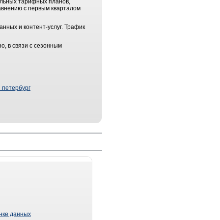
альных тарифных планов,
равнению с первым кварталом
анных и контент-услуг. Трафик
о, в связи с сезонным
 петербург
ынке данных