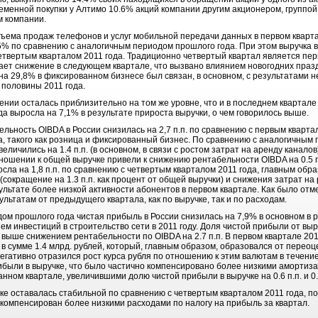
временной покупки у Алтимо 10.6% акций компании другим акционером, группо
м компании.
бъема продаж телефонов и услуг мобильной передачи данных в первом кварта
5% по сравнению с аналогичным периодом прошлого года. При этом выручка в
четвертым кварталом 2011 года. Традиционно четвертый квартал является пе
пает снижение в следующем квартале, что вызвано влиянием новогодних праз
на 29,8% в фиксированном бизнесе был связан, в основном, с результатами н
 половины 2011 года.
нии осталась приблизительно на том же уровне, что и в последнем квартале 
 выросла на 7,1% в результате прироста выручки, о чем говорилось выше.
ельность OIBDA в России снизилась на 2,7 п.п. по сравнению с первым кварта
, такого как розница и фиксированный бизнес. По сравнению с аналогичным 
личились на 1.4 п.п. (в основном, в связи с ростом затрат на аренду каналов
ошении к общей выручке привели к снижению рентабельности OIBDA на 0.5 п.
сла на 1,8 п.п. по сравнению с четвертым кварталом 2011 года, главным обра
сокращение на 1.3 п.п. как процент от общей выручки) и снижения затрат на 
зультате более низкой активности абонентов в первом квартале. Как было от
льтатам от предыдущего квартала, как по выручке, так и по расходам.
м прошлого года чистая прибыль в России снизилась на 7,9% в основном в р
м инвестиций в строительство сети в 2011 году. Доля чистой прибыли от выру
ым выше снижением рентабельности по OIBDA на 2.7 п.п. В первом квартале 20
 в сумме 1.4 млрд. рублей, который, главным образом, образовался от перео
егативно отразился рост курса рубля по отношению к этим валютам в течение
прибыли в выручке, что было частично компенсировано более низкими аморти
нном квартале, увеличившими долю чистой прибыли в выручке на 0.6 п.п. и 0.8
е оставалась стабильной по сравнению с четвертым кварталом 2011 года, по
компенсирован более низкими расходами по налогу на прибыль за квартал.