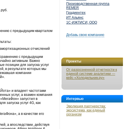
Производственная группа
REMER
.руб.
Градиентех
ИТ Альянс
1С-ИЖТИСИ, ООО
внению с предыдущим кварталом
Добавь свою компанию
льтаты:
 амортизационных отчислений
о сравнению с предыдущим
вычайно активным. Важно
Проекты
ые позиции для запуска услуг
ей, в результате которых мы
От разрозненной отчетности к
длежавшая компании
единой системе аналитики —
й».
кейс «Холодильник.ру»
«Йота» и владеет частотами
енных услуг, а взамен компания
а «МегаФон» запустил в
Интервью
ля запуска услуг 4G, как
Эволюция партнерства:
экосистема, как единый
егаФона», а в качестве его
организм
ей, а впоследствии, действуя
ионеров, Altimo Holdings &