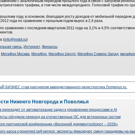
равнению с аналогичным периодом прошлого года в связи с запуском регион
утрисетевого трафика, в том числе междугороднего. Голосовой трафик по с
ошлому году, в основном, благодаря росту доходов от мобильной передачи д
2012 года по сравнению с прошлым годом вырос в 2,4 раза.
о сравнению с последним кварталом 2011 года на 3,1% и 4,5% соответственн
нентов.
а (
info@mskit.ru
)
льная связь
,
Интернет
,
Финансы
,
МегаФон Москва
,
МегаФон
,
МегаФон Центр
,
МегаФон Северо-Запад
,
мегафон
 БИЗНЕС став партнером аккредитованного регистратора Domenus.ru.
ости Нижнего Новгорода и Поволжья
 переходит от автоматизации задач к управлению процессами и AI
сты обсудили переход на отечественные ОС для встроенных систем
оги партнерской конференции «Весенний документооборот – 2026»
го хаоса к governed self-service: эксперты фиксируют смену парадигмы на р