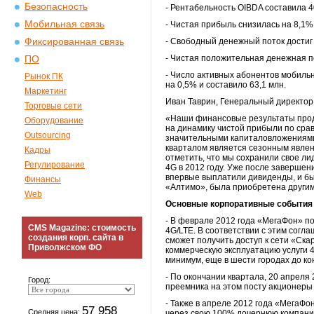
Безопасность
- Рентабельность OIBDA составила 4
Мобильная связь
- Чистая прибыль снизилась на 8,1%
Фиксированная связь
- Свободный денежный поток достиг 
- Чистая положительная денежная по
ПО
- Число активных абонентов мобиль
Рынок ПК
на 0,5% и составило 63,1 млн.
Маркетинг
Иван Таврин, Генеральный директо
Торговые сети
«Наши финансовые результаты прод
Оборудование
на динамику чистой прибыли по сра
Outsourcing
значительными капиталовложениями 
кварталом является сезонным явлен
Кадры
отметить, что мы сохранили свое ли
Регулирование
4G в 2012 году. Уже после завершен
впервые выплатили дивиденды, и бы
Финансы
«Алтимо», была приобретена другим 
Web
Основные корпоративные события
- В феврале 2012 года «МегаФон» п
CMS Magazine: стоимость
4G/LTE. В соответствии с этим согл
создания корп. сайта в
сможет получить доступ к сети «Ска
Приволжском ФО
коммерческую эксплуатацию услуги 4
минимум, еще в шести городах до ко
- По окончании квартала, 20 апреля
Город:
преемника на этом посту акционеры
- Также в апреле 2012 года «МегаФ
57 958
Средняя цена:
через свою 100% дочернюю компанию,