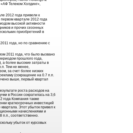
й «АФ Телеком Холдинг»,
ле 2012 года привели к
 первом квартале 2012 года
риодом высокой активности
дников и прочих сезонных
ескольких приобретений в
2011 года, но по сравнению с
лом 2011 года, что было вызвано
периодом прошлого года,
), а более высокие затраты в
п. Тем не менее,
зом, за счет более низких
рекламу (сокращение на 0.7 п.п.
мечено выше, первый квартал
езультате роста расходов на
чки в России сократилась на 3,6
12 года Компания также
ценки краткосрочных инвестиций
 квартала. Этот убыток привел к
зационными начислениями и
 п.п., соответственно.
скольку убыток от курсовых