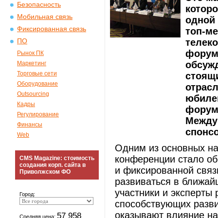
Безопасность
которо
Мобильная связь
одной 
Фиксированная связь
топ-м
телек
ПО
форум
Рынок ПК
обсуж
Маркетинг
Торговые сети
стоящи
Оборудование
отрасл
Outsourcing
юбиле
Кадры
форум
Регулирование
Между
Финансы
спонсо
Web
Одним из основных на
конференции стало об
CMS Magazine: стоимость
создания корп. сайта в
и фиксированной связ
Приволжском ФО
развиваться в ближай
участники и эксперты 
Город:
способствующих развит
оказывают влияние на
57 958
Средняя цена: