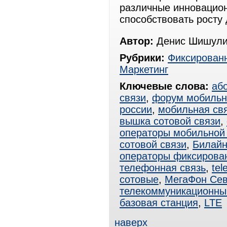
различные инновацион
способствовать росту 
Автор:
Денис Шишули
Рубрики:
Фиксированн
Маркетинг
Ключевые слова:
аб
связи
,
форум мобильн
россии
,
мобильная св
вышка сотовой связи
,
операторы мобильной
сотовой связи
,
Билай
операторы фиксирова
телефонная связь
,
tel
сотовые
,
МегаФон Сев
телекоммуникационны
базовая станция
,
LTE
наверх