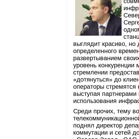
совм
инфр
Севе
Серг
одно
стан
выглядит красиво, но 
определенного време
развертыванием своих
уровень конкуренции 
стремлении предостав
«дотянуться» до клиен
операторы стремятся 
выступая партнерами 
использования инфрас
Среди прочих, тему в
телекоммуникационно
поднял директор депа
коммутации и сетей д