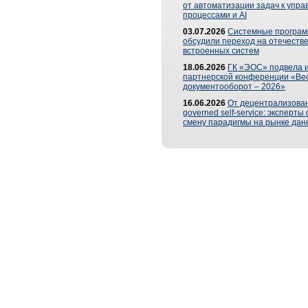
от автоматизации задач к упр
процессами и AI
03.07.2026
Системные програ
обсудили переход на отечеств
встроенных систем
18.06.2026
ГК «ЭОС» подвела и
партнерской конференции «Ве
документооборот – 2026»
16.06.2026
От децентрализован
governed self-service: эксперт
смену парадигмы на рынке дан