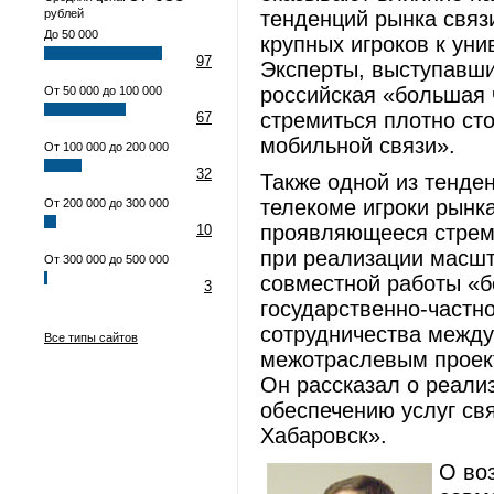
рублей
тенденций рынка связ
До 50 000
крупных игроков к уни
97
Эксперты, выступавши
российская «большая 
От 50 000 до 100 000
стремиться плотно ст
67
мобильной связи».
От 100 000 до 200 000
32
Также одной из тенде
телекоме игроки рынк
От 200 000 до 300 000
проявляющееся стрем
10
при реализации масшт
От 300 000 до 500 000
совместной работы «б
3
государственно-частно
сотрудничества между
Все типы сайтов
межотраслевым проек
Он рассказал о реали
обеспечению услуг св
Хабаровск».
О во