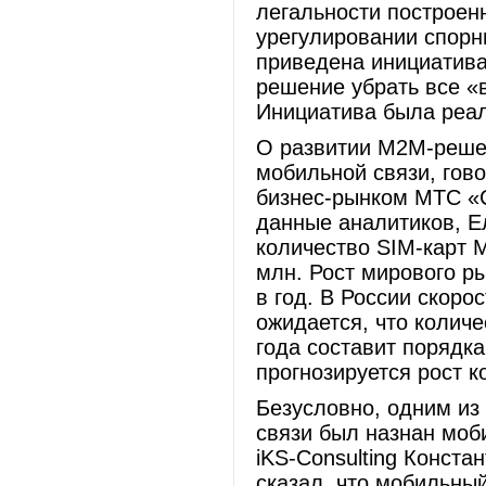
легальности построен
урегулировании спорн
приведена инициатива
решение убрать все «
Инициатива была реа
О развитии М2М-решен
мобильной связи, гов
бизнес-рынком МТС «
данные аналитиков, Ел
количество SIM-карт 
млн. Рост мирового р
в год. В России скор
ожидается, что количе
года составит порядка
прогнозируется рост 
Безусловно, одним из
связи был назнан моб
iKS-Consulting Конста
сказал, что мобильный