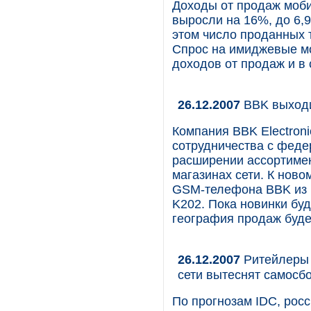
Доходы от продаж моби
выросли на 16%, до 6,9
этом число проданных т
Спрос на имиджевые мод
доходов от продаж и в
26.12.2007
BBK выходи
Компания BBK Electroni
сотрудничества с феде
расширении ассортиме
магазинах сети. К ново
GSM-телефона BBK из н
K202. Пока новинки буд
география продаж буде
26.12.2007
Ритейлеры 
сети вытеснят самосб
По прогнозам IDC, росс