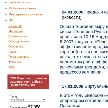
Безопасность
Мобильная связь
24.01.2008
Продажи се
Фиксированная связь
(Новости)
ПО
Общая торговая выруч
Рынок ПК
связи «Телефон.Ру» за
Маркетинг
превысила 10,15 млрд р
Торговые сети
В 2007 году сеть «Тел
Оборудование
эффективности продаж 
Outsourcing
торговой точки превыси
Кадры
назад этот показатель 
Регулирование
параметры роста эффек
Финансы
рыночными трендами, а
Web
процессов компании.
CMS Magazine: стоимость
создания корп. сайта в
Приволжском ФО
17.01.2008
Виртуальн
В этом году «Евросеть
Город:
оператором сотовой свя
Поволжье
57 958
Средняя цена: